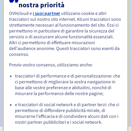
nostra priorità
Da 1 a 10 anni
Periodo di rinnovo
OVHcloud e
i suoi partner
utilizzano cookie e altri
tracciatori sul nostro sito internet. Alcuni tracciatori sono
strettamente necessari al funzionamento del sito. Essi ci
permettono in particolare di garantire la sicurezza del
30 giorni
Redemption period
servizio o di assicurare alcune funzionalità essenziali.
Altri ci permettono di effettuare misurazioni
dell'audience anonime. Questi tracciatori sono esenti da
consenso.
Notifiche automatiche:
Previo vostro consenso, utilizziamo anche:
Email di notifica:
60, 30, 15, 7 e 3 giorni prima della
scadenza
tracciatori di performance e di personalizzazione: che
ci permettono di migliorare la vostra navigazione in
Email il giorno della scadenza
per notificare la
base alle vostre preferenze e abitudini, nonché di
sospensione del nome di dominio
misurare la performance delle nostre pagine;
e tracciatori di social network e di partner terzi: che ci
Email dopo il Redemption Grace Period
per notificare la
cancellazione del nome di dominio
permettono di diffondere pubblicità mirate, di
misurarne l'efficacia e di condividere alcuni dati con i
nostri partner pubblicitari e i social network.