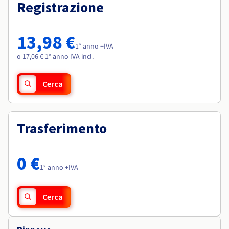
Documentazione
Documentazione
Registrazione
Roadmap & Changelog
Tariffe
Roadmap & Changelog
Roadmap & Changelog
Osservabilità
Disponibilità per Region
Documentazione
13,98 €
Roadmap & Changelog
1° anno +IVA
Roadmap & Changelog
o 17,06 € 1° anno IVA incl.
Cerca
Trasferimento
0 €
1° anno +IVA
Cerca