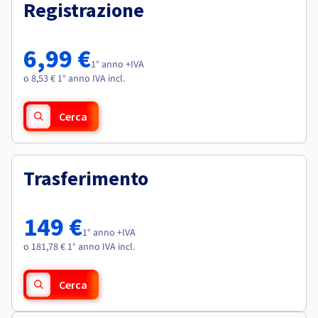
Documentazione
Documentazione
Registrazione
Roadmap & Changelog
Tariffe
Roadmap & Changelog
Roadmap & Changelog
Osservabilità
Disponibilità per Region
Documentazione
6,99 €
Roadmap & Changelog
1° anno +IVA
Roadmap & Changelog
o 8,53 € 1° anno IVA incl.
Cerca
Trasferimento
149 €
1° anno +IVA
o 181,78 € 1° anno IVA incl.
Cerca