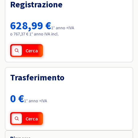
Documentazione
Documentazione
Registrazione
Roadmap & Changelog
Tariffe
Roadmap & Changelog
Roadmap & Changelog
Osservabilità
Disponibilità per Region
Documentazione
628,99 €
Roadmap & Changelog
1° anno +IVA
Roadmap & Changelog
o 767,37 € 1° anno IVA incl.
Cerca
Trasferimento
0 €
1° anno +IVA
Cerca