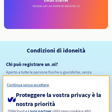
Email Starter
Incluso con un nome di dominio .ni
Condizioni di idoneità
Chi può registrare un .ni?
Aperto a tutte le persone fisiche o giuridiche, senza
restrizioni geografiche.
Continua senza accettare
Regole di gestione e notifiche
Proteggere la vostra privacy è la
Da 1 a 10 anni
Periodo di registrazione
nostra priorità
OVHcloud e
i suoi partner
utilizzano cookie e altri