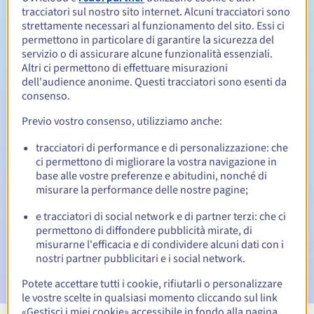
tracciatori sul nostro sito internet. Alcuni tracciatori sono
Da 1 a 2 anni
strettamente necessari al funzionamento del sito. Essi ci
Periodo di rinnovo
permettono in particolare di garantire la sicurezza del
servizio o di assicurare alcune funzionalità essenziali.
Altri ci permettono di effettuare misurazioni
dell'audience anonime. Questi tracciatori sono esenti da
Redemption period
consenso.
Previo vostro consenso, utilizziamo anche:
Notifiche automatiche:
tracciatori di performance e di personalizzazione: che
ci permettono di migliorare la vostra navigazione in
Email di notifica:
60, 30, 15, 7 e 3 giorni prima della
base alle vostre preferenze e abitudini, nonché di
scadenza
misurare la performance delle nostre pagine;
Email il giorno della scadenza
per notificare la
e tracciatori di social network e di partner terzi: che ci
sospensione del nome di dominio
permettono di diffondere pubblicità mirate, di
misurarne l'efficacia e di condividere alcuni dati con i
Email dopo il Redemption Grace Period
per notificare la
nostri partner pubblicitari e i social network.
cancellazione del nome di dominio
Potete accettare tutti i cookie, rifiutarli o personalizzare
le vostre scelte in qualsiasi momento cliccando sul link
«Gestisci i miei cookie» accessibile in fondo alla pagina.