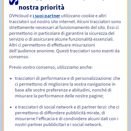
nostra priorità
Da 1 a 5 anni
OVHcloud e
i suoi partner
utilizzano cookie e altri
Periodo di rinnovo
tracciatori sul nostro sito internet. Alcuni tracciatori sono
strettamente necessari al funzionamento del sito. Essi ci
permettono in particolare di garantire la sicurezza del
servizio o di assicurare alcune funzionalità essenziali.
28 giorni
Redemption period
Altri ci permettono di effettuare misurazioni
dell'audience anonime. Questi tracciatori sono esenti da
consenso.
Notifiche automatiche:
Previo vostro consenso, utilizziamo anche:
Email di notifica:
60, 30, 15, 7 e 3 giorni prima della
tracciatori di performance e di personalizzazione: che
scadenza
ci permettono di migliorare la vostra navigazione in
base alle vostre preferenze e abitudini, nonché di
Email il giorno della scadenza
per notificare la
misurare la performance delle nostre pagine;
sospensione del nome di dominio
e tracciatori di social network e di partner terzi: che ci
Email dopo il Redemption Grace Period
per notificare la
permettono di diffondere pubblicità mirate, di
cancellazione del nome di dominio
misurarne l'efficacia e di condividere alcuni dati con i
nostri partner pubblicitari e i social network.