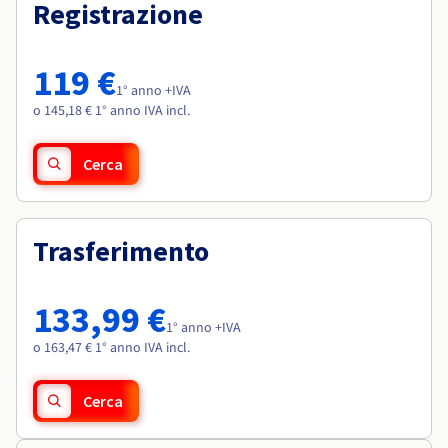
Documentazione
Documentazione
Registrazione
Roadmap & Changelog
Tariffe
Roadmap & Changelog
Roadmap & Changelog
Osservabilità
Disponibilità per Region
Documentazione
119 €
Roadmap & Changelog
1° anno +IVA
Roadmap & Changelog
o 145,18 € 1° anno IVA incl.
Cerca
Trasferimento
133,99 €
1° anno +IVA
o 163,47 € 1° anno IVA incl.
Cerca