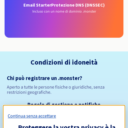
Email Starter
Protezione DNS (DNSSEC)
Incluso con un nome di dominio .monster
Condizioni di idoneità
Chi può registrare un .monster?
Aperto a tutte le persone fisiche o giuridiche, senza
restrizioni geografiche.
Regole di gestione e notifiche
Continua senza accettare
Da 1 a 10 anni
Periodo di registrazione
Proteggere la vostra privacy è la