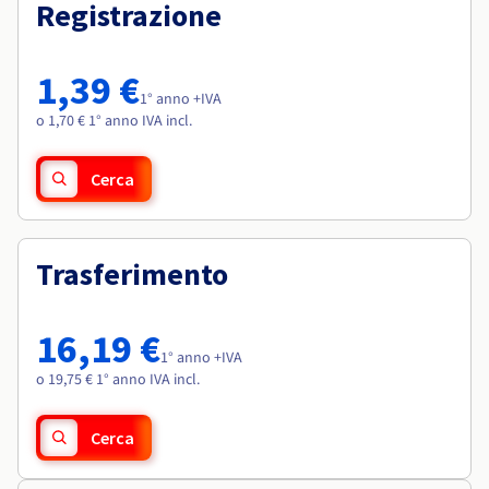
Documentazione
Documentazione
Registrazione
Roadmap & Changelog
Tariffe
Roadmap & Changelog
Roadmap & Changelog
Osservabilità
Disponibilità per Region
Documentazione
1,39 €
Roadmap & Changelog
1° anno +IVA
Roadmap & Changelog
o 1,70 € 1° anno IVA incl.
Cerca
Trasferimento
16,19 €
1° anno +IVA
o 19,75 € 1° anno IVA incl.
Cerca