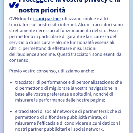
nostra priorità
Da 1 a 10 anni
Periodo di rinnovo
OVHcloud e
i suoi partner
utilizzano cookie e altri
tracciatori sul nostro sito internet. Alcuni tracciatori sono
strettamente necessari al funzionamento del sito. Essi ci
permettono in particolare di garantire la sicurezza del
30 giorni
Redemption period
servizio o di assicurare alcune funzionalità essenziali.
Altri ci permettono di effettuare misurazioni
dell'audience anonime. Questi tracciatori sono esenti da
consenso.
Notifiche automatiche:
Previo vostro consenso, utilizziamo anche:
Email di notifica:
60, 30, 15, 7 e 3 giorni prima della
scadenza
tracciatori di performance e di personalizzazione: che
ci permettono di migliorare la vostra navigazione in
Email il giorno della scadenza
per notificare la
base alle vostre preferenze e abitudini, nonché di
sospensione del nome di dominio
misurare la performance delle nostre pagine;
Email dopo il Redemption Grace Period
per notificare la
e tracciatori di social network e di partner terzi: che ci
cancellazione del nome di dominio
permettono di diffondere pubblicità mirate, di
misurarne l'efficacia e di condividere alcuni dati con i
nostri partner pubblicitari e i social network.