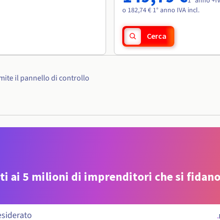
1° anno +I
o 182,74 € 1° anno IVA incl.
Cerca
ite il pannello di controllo
ti ai 5 milioni di imprenditori che si fidano
.