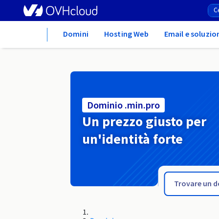
Home
Domini
Hosting Web
Email e soluzio
Dominio .min.pro
Un prezzo giusto per
un'identità forte
.mil.pl