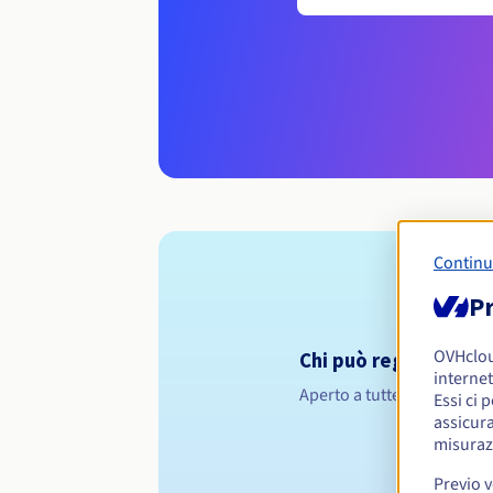
Continu
Pr
OVHclo
Chi può registrare un
internet
Aperto a tutte le persone f
Essi ci 
assicura
misuraz
Previo 