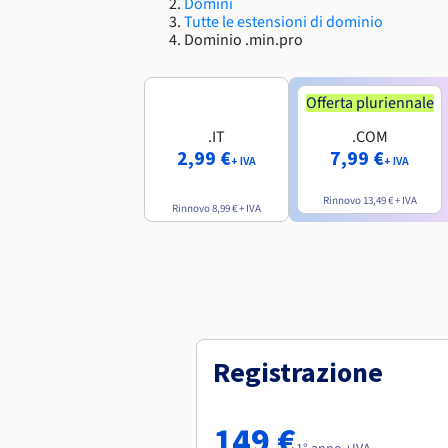
Domini
Tutte le estensioni di dominio
Dominio .min.pro
Offerta pluriennale
.IT
.COM
2,99 €
7,99 €
+ IVA
+ IVA
Rinnovo
13,49 €
+ IVA
Rinnovo
8,99 €
+ IVA
Registrazione
149 €