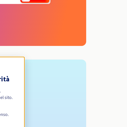
rità
o
l sito.
enso.