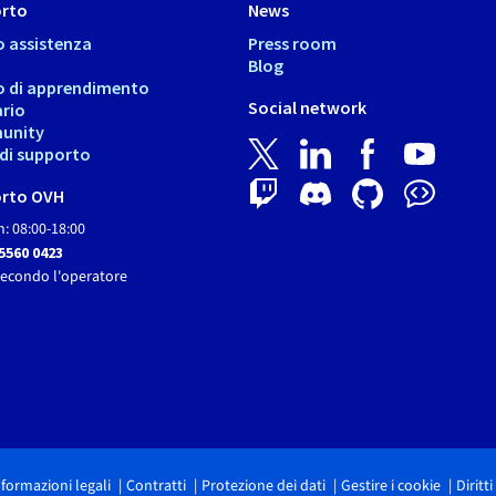
rto
News
o assistenza
Press room
Blog
o di apprendimento
Social network
ario
unity
i di supporto
rto OVH
: 08:00-18:00
 5560 0423
secondo l'operatore
nformazioni legali
Contratti
Protezione dei dati
Gestire i cookie
Diritt