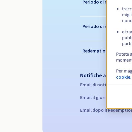
Periodo di registrazion
tracc
migli
nonc
Periodo di rinnovo
e tra
pubbl
partn
Redemption period
Potete a
momento 
Per mag
Notifiche automatiche
cookie.
Email di notifica:
60, 30, 
Email il giorno della sca
Email dopo il Redemptio