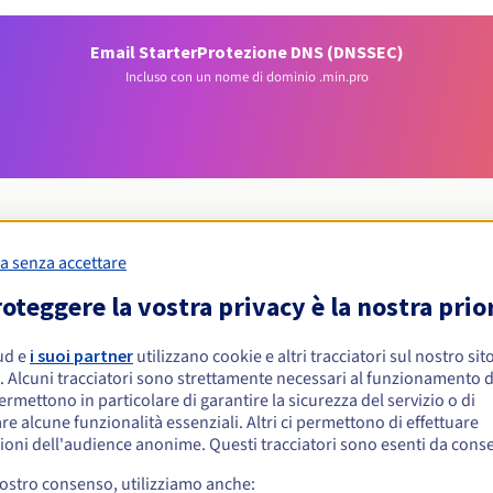
Email Starter
Protezione DNS (DNSSEC)
Incluso con un nome di dominio .min.pro
a senza accettare
Condizioni di idoneità
oteggere la vostra privacy è la nostra prio
ud e
i suoi partner
utilizzano cookie e altri tracciatori sul nostro sit
 .min.pro?
. Alcuni tracciatori sono strettamente necessari al funzionamento de
isiche o giuridiche, senza restrizioni geografiche.
permettono in particolare di garantire la sicurezza del servizio o di
re alcune funzionalità essenziali. Altri ci permettono di effettuare
Regole di gestione e notifiche
ioni dell'audience anonime. Questi tracciatori sono esenti da cons
vostro consenso, utilizziamo anche: