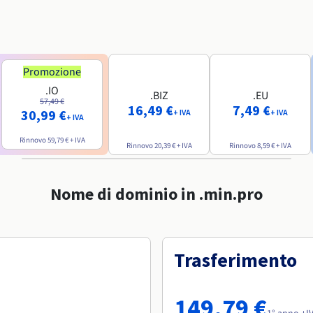
Promozione
.IO
.BIZ
.EU
57,49 €
16,49 €
7,49 €
30,99 €
+ IVA
+ IVA
+ IVA
Rinnovo
59,79 €
+ IVA
Rinnovo
20,39 €
+ IVA
Rinnovo
8,59 €
+ IVA
Nome di dominio in .min.pro
Trasferimento
149,79 €