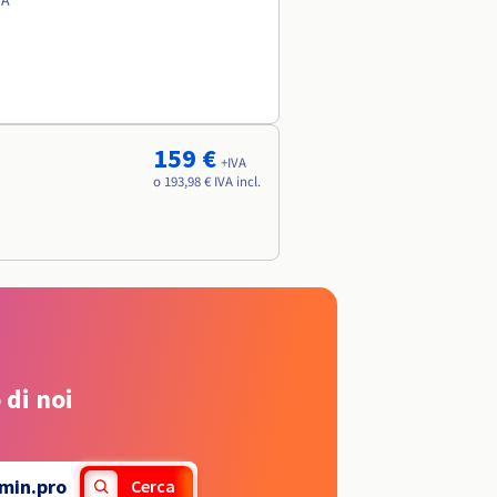
VA
159 €
+IVA
o 193,98 € IVA incl.
 di noi
min.pro
Cerca