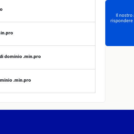
io
Il nostro
rispondere a
min.pro
di dominio .min.pro
ominio .min.pro