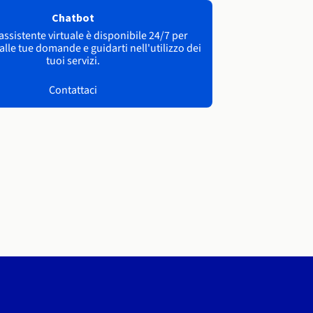
Chatbot
 assistente virtuale è disponibile 24/7 per
lle tue domande e guidarti nell'utilizzo dei
tuoi servizi.
Contattaci