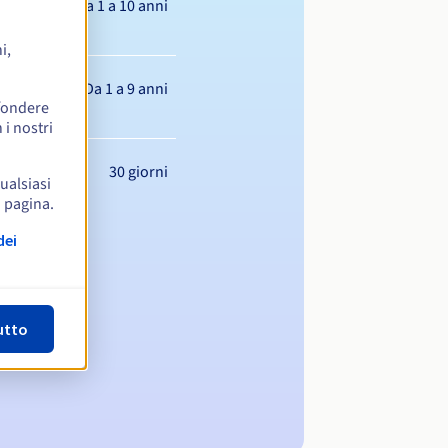
Da 1 a 10 anni
i,
Da 1 a 9 anni
ffondere
 i nostri
30 giorni
qualsiasi
a pagina.
dei
utto