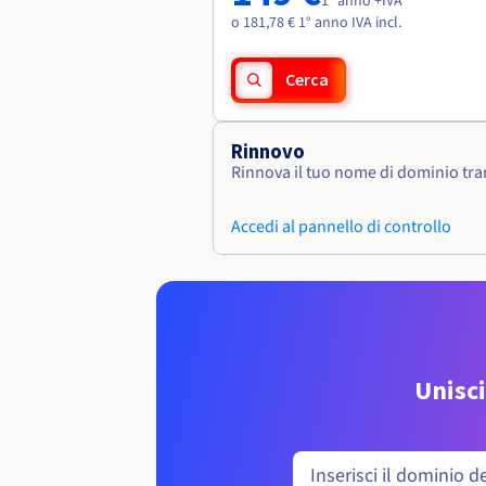
1° anno +IVA
o 181,78 € 1° anno IVA incl.
Cerca
Rinnovo
Rinnova il tuo nome di dominio tram
Accedi al pannello di controllo
Unisci