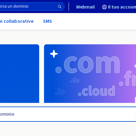
Webmail
Il tuo accoun
ni collaborative
SMS