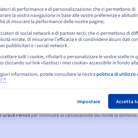
e
iatori di performance e di personalizzazione: che ci permettono di
orare la vostra navigazione in base alle vostre preferenze e abitudin
hé di misurare la performance delle nostre pagine;
cciatori di social network e di partner terzi: che ci permettono di di
icità mirate, di misurarne l'efficacia e di condividere alcuni dati con
er pubblicitari e i social network.
ccettare tutti i cookie, rifiutarli o personalizzare le vostre scelte in 
cliccando sul link «Gestisci i miei cookie» accessibile in fondo all
giori informazioni, potete consultare la nostra
politica di utilizzo 
:
15, 7 e 3 giorni prima della scadenza
Impostare
Accetta t
denza
per notificare la sospensione del nome di dominio
n Grace Period
per notificare la cancellazione del nome di dominio