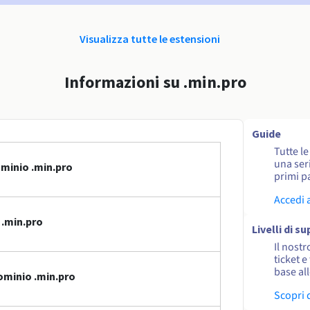
Visualizza tutte le estensioni
Informazioni su .min.pro
Guide
Tutte l
una seri
minio .min.pro
primi pa
Accedi 
 .min.pro
Livelli di s
Il nostr
ticket e
base al
ominio .min.pro
Scopri 