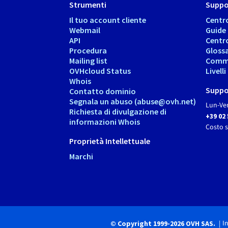
Strumenti
Suppo
Il tuo account cliente
Centr
Webmail
Guide
API
Centr
Procedura
Gloss
Mailing list
Comm
OVHcloud Status
Livell
Whois
Suppo
Contatto dominio
Segnala un abuso (abuse@ovh.net)
Lun-Ven
Richiesta di divulgazione di
+39 02
informazioni Whois
Costo 
Proprietà Intellettuale
Marchi
I
© Copyright 1999-2026 OVH SAS.