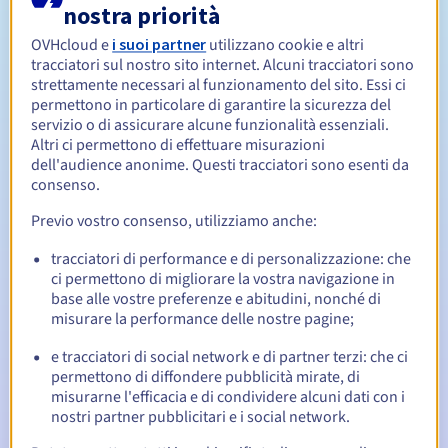
nostra priorità
OVHcloud e
i suoi partner
utilizzano cookie e altri
Da 1 a 10 anni
Periodo di rinnovo
tracciatori sul nostro sito internet. Alcuni tracciatori sono
strettamente necessari al funzionamento del sito. Essi ci
permettono in particolare di garantire la sicurezza del
servizio o di assicurare alcune funzionalità essenziali.
30 giorni
Redemption period
Altri ci permettono di effettuare misurazioni
dell'audience anonime. Questi tracciatori sono esenti da
consenso.
Notifiche automatiche:
Previo vostro consenso, utilizziamo anche:
Email di notifica:
60, 30, 15, 7 e 3 giorni prima della
tracciatori di performance e di personalizzazione: che
scadenza
ci permettono di migliorare la vostra navigazione in
base alle vostre preferenze e abitudini, nonché di
Email il giorno della scadenza
per notificare la
misurare la performance delle nostre pagine;
sospensione del nome di dominio
e tracciatori di social network e di partner terzi: che ci
Email dopo il Redemption Grace Period
per notificare la
permettono di diffondere pubblicità mirate, di
cancellazione del nome di dominio
misurarne l'efficacia e di condividere alcuni dati con i
nostri partner pubblicitari e i social network.