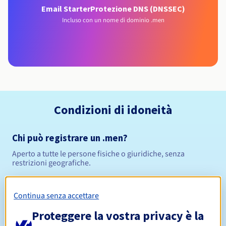
Email Starter
Protezione DNS (DNSSEC)
Incluso con un nome di dominio .men
Condizioni di idoneità
Chi può registrare un .men?
Aperto a tutte le persone fisiche o giuridiche, senza
restrizioni geografiche.
Regole di gestione e notifiche
Continua senza accettare
Da 1 a 10 anni
Periodo di registrazione
Proteggere la vostra privacy è la