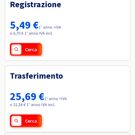
Documentazione
Documentazione
Registrazione
Roadmap & Changelog
Tariffe
Roadmap & Changelog
Roadmap & Changelog
Osservabilità
Disponibilità per Region
Documentazione
5,49 €
Roadmap & Changelog
1° anno +IVA
Roadmap & Changelog
o 6,70 € 1° anno IVA incl.
Cerca
Trasferimento
25,69 €
1° anno +IVA
o 31,34 € 1° anno IVA incl.
Cerca