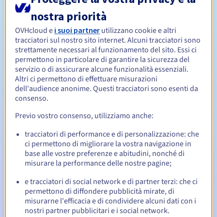
nostra priorità
Da 1 a 10 anni
Periodo di rinnovo
OVHcloud e
i suoi partner
utilizzano cookie e altri
tracciatori sul nostro sito internet. Alcuni tracciatori sono
strettamente necessari al funzionamento del sito. Essi ci
permettono in particolare di garantire la sicurezza del
30 giorni
Redemption period
servizio o di assicurare alcune funzionalità essenziali.
Altri ci permettono di effettuare misurazioni
dell'audience anonime. Questi tracciatori sono esenti da
consenso.
Notifiche automatiche:
Previo vostro consenso, utilizziamo anche:
Email di notifica:
60, 30, 15, 7 e 3 giorni prima della
scadenza
tracciatori di performance e di personalizzazione: che
ci permettono di migliorare la vostra navigazione in
Email il giorno della scadenza
per notificare la
base alle vostre preferenze e abitudini, nonché di
sospensione del nome di dominio
misurare la performance delle nostre pagine;
Email dopo il Redemption Grace Period
per notificare la
e tracciatori di social network e di partner terzi: che ci
cancellazione del nome di dominio
permettono di diffondere pubblicità mirate, di
misurarne l'efficacia e di condividere alcuni dati con i
nostri partner pubblicitari e i social network.