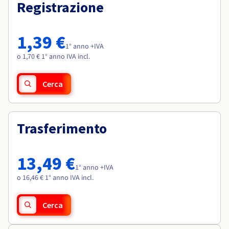
Documentazione
Documentazione
Registrazione
Roadmap & Changelog
Tariffe
Roadmap & Changelog
Roadmap & Changelog
Osservabilità
Disponibilità per Region
Documentazione
1,39 €
Roadmap & Changelog
1° anno +IVA
Roadmap & Changelog
o 1,70 € 1° anno IVA incl.
Cerca
Trasferimento
13,49 €
1° anno +IVA
o 16,46 € 1° anno IVA incl.
Cerca