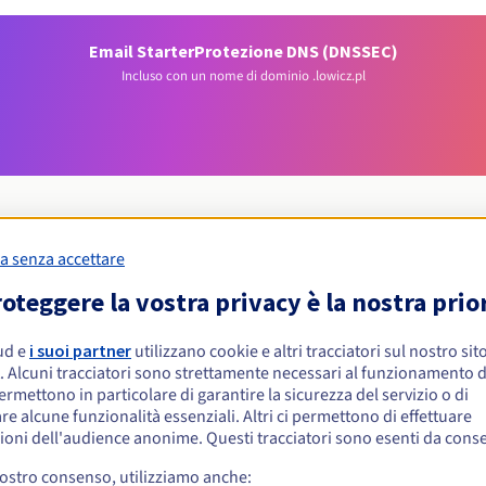
Email Starter
Protezione DNS (DNSSEC)
Incluso con un nome di dominio .lowicz.pl
a senza accettare
Condizioni di idoneità
oteggere la vostra privacy è la nostra prio
ud e
i suoi partner
utilizzano cookie e altri tracciatori sul nostro sit
 .lowicz.pl?
. Alcuni tracciatori sono strettamente necessari al funzionamento de
isiche o giuridiche, senza restrizioni geografiche.
permettono in particolare di garantire la sicurezza del servizio o di
re alcune funzionalità essenziali. Altri ci permettono di effettuare
Regole di gestione e notifiche
ioni dell'audience anonime. Questi tracciatori sono esenti da cons
vostro consenso, utilizziamo anche: