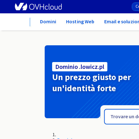
Home
Domini
Hosting Web
Email e soluzio
Dominio .lowicz.pl
Un prezzo giusto per
un'identità forte
.love