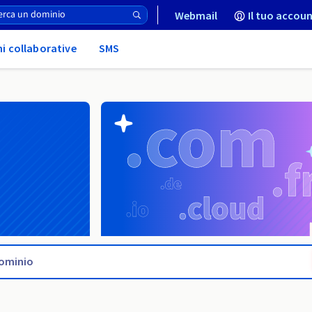
Webmail
Il tuo accoun
ni collaborative
SMS