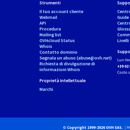
Strumenti
Suppo
Il tuo account cliente
Centr
Webmail
Guide
API
Centr
Procedura
Gloss
Mailing list
Comm
OVHcloud Status
Livell
Whois
Suppo
Contatto dominio
Segnala un abuso (abuse@ovh.net)
Lun-Ven
Richiesta di divulgazione di
+39 02
informazioni Whois
Costo 
Proprietà Intellettuale
Marchi
I
© Copyright 1999-2026 OVH SAS.