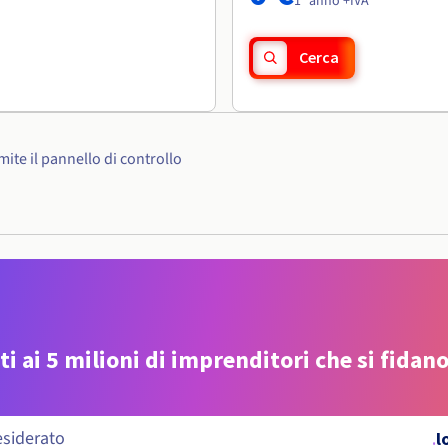
1° anno +IVA
Cerca
ite il pannello di controllo
ti ai 5 milioni di imprenditori che si fidano
.
l