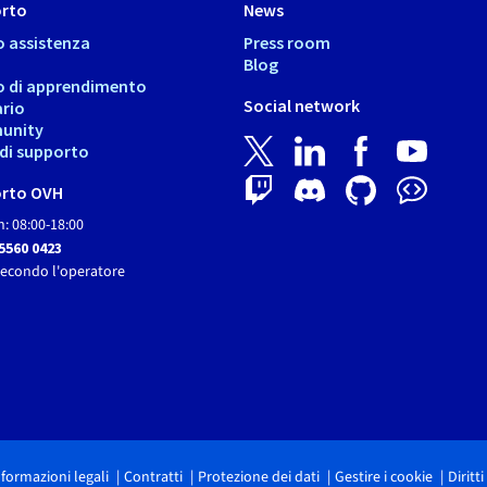
rto
News
o assistenza
Press room
Blog
o di apprendimento
Social network
ario
unity
i di supporto
rto OVH
: 08:00-18:00
 5560 0423
secondo l'operatore
nformazioni legali
Contratti
Protezione dei dati
Gestire i cookie
Diritt