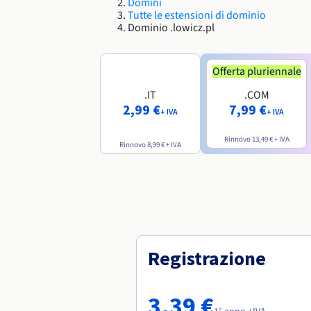
Domini
Tutte le estensioni di dominio
Dominio .lowicz.pl
Offerta pluriennale
.IT
.COM
2,99 €
7,99 €
+ IVA
+ IVA
Rinnovo
13,49 €
+ IVA
Rinnovo
8,99 €
+ IVA
Registrazione
3,39 €