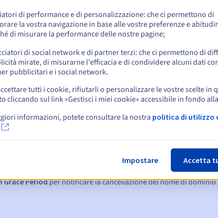
e
iatori di performance e di personalizzazione: che ci permettono di
orare la vostra navigazione in base alle vostre preferenze e abitudin
hé di misurare la performance delle nostre pagine;
cciatori di social network e di partner terzi: che ci permettono di di
icità mirate, di misurarne l'efficacia e di condividere alcuni dati con
er pubblicitari e i social network.
ccettare tutti i cookie, rifiutarli o personalizzare le vostre scelte in 
cliccando sul link «Gestisci i miei cookie» accessibile in fondo all
giori informazioni, potete consultare la nostra
politica di utilizzo 
:
15, 7 e 3 giorni prima della scadenza
Impostare
Accetta t
denza
per notificare la sospensione del nome di dominio
n Grace Period
per notificare la cancellazione del nome di dominio