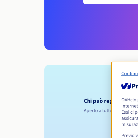
Continu
Pr
OVHclo
Chi può registrare un
internet
Aperto a tutte le persone f
Essi ci 
assicura
misuraz
Previo 