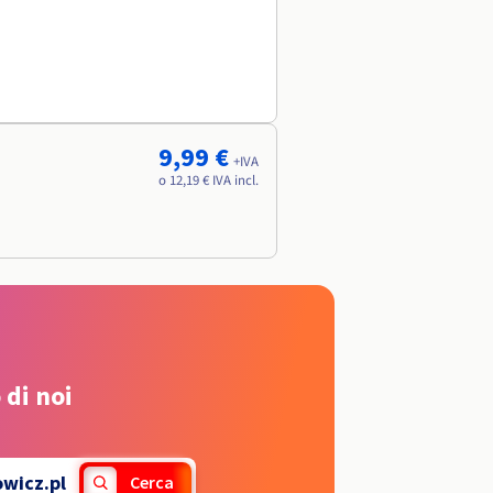
9,99 €
+IVA
o 12,19 € IVA incl.
 di noi
owicz.pl
Cerca