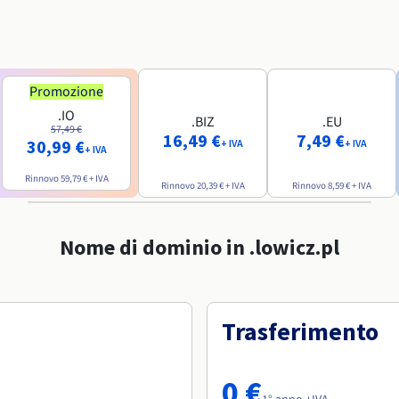
Promozione
.IO
.BIZ
.EU
57,49 €
16,49 €
7,49 €
30,99 €
+ IVA
+ IVA
+ IVA
Rinnovo
59,79 €
+ IVA
Rinnovo
20,39 €
+ IVA
Rinnovo
8,59 €
+ IVA
Nome di dominio in .lowicz.pl
Trasferimento
0 €