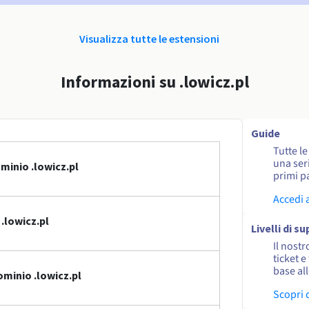
Visualizza tutte le estensioni
Informazioni su .lowicz.pl
Guide
Tutte l
una seri
minio .lowicz.pl
primi pa
Accedi 
.lowicz.pl
Livelli di s
Il nostr
ticket e
base al
minio .lowicz.pl
Scopri 