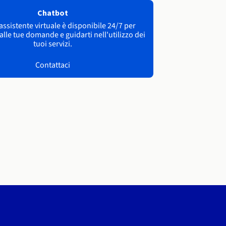
Chatbot
 assistente virtuale è disponibile 24/7 per
lle tue domande e guidarti nell'utilizzo dei
tuoi servizi.
Contattaci