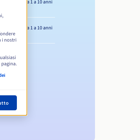
Da 1 a 10 anni
i,
Da 1 a 10 anni
ffondere
 i nostri
qualsiasi
a pagina.
dei
utto