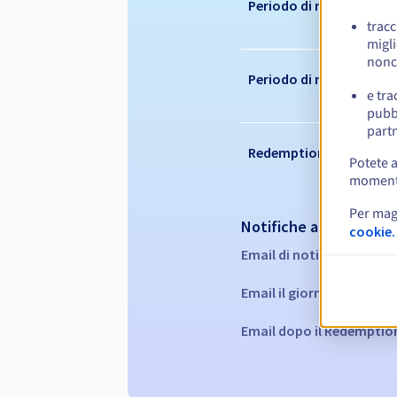
Periodo di registrazion
tracc
migli
nonc
Periodo di rinnovo
e tra
pubbl
partn
Redemption period
Potete a
momento 
Per mag
Notifiche automatiche
cookie.
Email di notifica:
60, 30, 
Email il giorno della sca
Email dopo il Redemptio