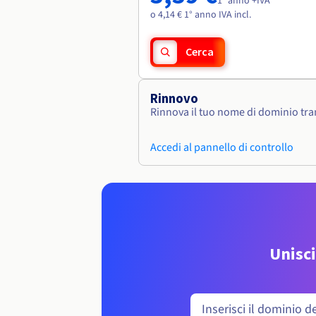
1° anno +IVA
o 4,14 € 1° anno IVA incl.
Cerca
Rinnovo
Rinnova il tuo nome di dominio tram
Accedi al pannello di controllo
Unisci