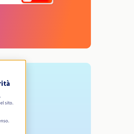
rità
o
l sito.
enso.