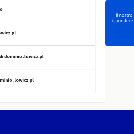
io
Il nostro
rispondere a
owicz.pl
di dominio .lowicz.pl
minio .lowicz.pl