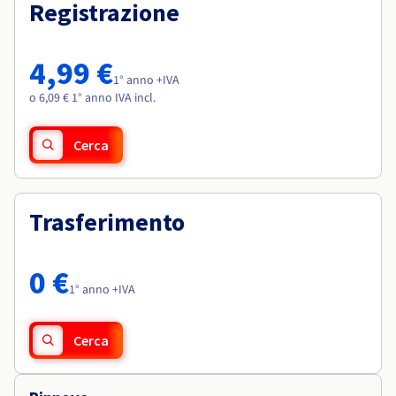
Documentazione
Documentazione
Registrazione
Roadmap & Changelog
Tariffe
Roadmap & Changelog
Roadmap & Changelog
Osservabilità
Disponibilità per Region
Documentazione
4,99 €
Roadmap & Changelog
1° anno +IVA
Roadmap & Changelog
o 6,09 € 1° anno IVA incl.
Cerca
Trasferimento
0 €
1° anno +IVA
Cerca