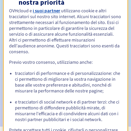
nostra priorità
OVHcloud e
i suoi partner
utilizzano cookie e altri
1 anno
Periodo di rinnovo
tracciatori sul nostro sito internet. Alcuni tracciatori sono
strettamente necessari al funzionamento del sito. Essi ci
permettono in particolare di garantire la sicurezza del
servizio o di assicurare alcune funzionalità essenziali.
40 giorni
Redemption period
Altri ci permettono di effettuare misurazioni
dell'audience anonime. Questi tracciatori sono esenti da
consenso.
Notifiche automatiche:
Previo vostro consenso, utilizziamo anche:
Email di notifica:
60, 30, 15, 7 e 3 giorni prima della
tracciatori di performance e di personalizzazione: che
scadenza
ci permettono di migliorare la vostra navigazione in
base alle vostre preferenze e abitudini, nonché di
Email il giorno della scadenza
per notificare la
misurare la performance delle nostre pagine;
sospensione del nome di dominio
e tracciatori di social network e di partner terzi: che ci
Email dopo il Redemption Grace Period
per notificare la
permettono di diffondere pubblicità mirate, di
cancellazione del nome di dominio
misurarne l'efficacia e di condividere alcuni dati con i
nostri partner pubblicitari e i social network.
Potete accettare tutti i cookie, rifiutarli o personalizzare