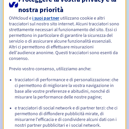
nostra priorità
Da 1 a 9 anni
Periodo di rinnovo
OVHcloud e
i suoi partner
utilizzano cookie e altri
tracciatori sul nostro sito internet. Alcuni tracciatori sono
strettamente necessari al funzionamento del sito. Essi ci
permettono in particolare di garantire la sicurezza del
30 giorni
Redemption period
servizio o di assicurare alcune funzionalità essenziali.
Altri ci permettono di effettuare misurazioni
dell'audience anonime. Questi tracciatori sono esenti da
consenso.
Notifiche automatiche:
Previo vostro consenso, utilizziamo anche:
Email di notifica:
60, 30, 15, 7 e 3 giorni prima della
scadenza
tracciatori di performance e di personalizzazione: che
ci permettono di migliorare la vostra navigazione in
Email il giorno della scadenza
per notificare la
base alle vostre preferenze e abitudini, nonché di
sospensione del nome di dominio
misurare la performance delle nostre pagine;
Email dopo il Redemption Grace Period
per notificare la
e tracciatori di social network e di partner terzi: che ci
cancellazione del nome di dominio
permettono di diffondere pubblicità mirate, di
misurarne l'efficacia e di condividere alcuni dati con i
nostri partner pubblicitari e i social network.