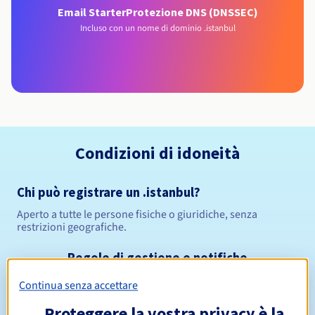
Email Starter
Protezione DNS (DNSSEC)
Incluso con un nome di dominio .istanbul
Condizioni di idoneità
Chi può registrare un .istanbul?
Aperto a tutte le persone fisiche o giuridiche, senza
restrizioni geografiche.
Regole di gestione e notifiche
Continua senza accettare
Da 1 a 10 anni
Periodo di registrazione
Proteggere la vostra privacy è la