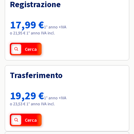
Documentazione
Documentazione
Registrazione
Roadmap & Changelog
Tariffe
Roadmap & Changelog
Roadmap & Changelog
Osservabilità
Disponibilità per Region
Documentazione
17,99 €
Roadmap & Changelog
1° anno +IVA
Roadmap & Changelog
o 21,95 € 1° anno IVA incl.
Cerca
Trasferimento
19,29 €
1° anno +IVA
o 23,53 € 1° anno IVA incl.
Cerca