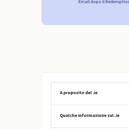
Email dopo il Redemptio
A proposito del .ie
Qualche informazione sul .ie