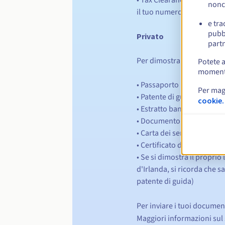
nonc
il tuo numero di partita IV
e tra
pubbl
Privato
partn
Per dimostrare la tua iden
Potete a
momento 
• Passaporto irlandese
Per mag
• Patente di guida irlandes
cookie.
• Estratto bancario della R
• Documento scolastico uffi
• Carta dei servizi pubblic
• Certificato dei Revenue 
• Se si dimostra il proprio
d'Irlanda, si ricorda che 
patente di guida)
Per inviare i tuoi documenti 
Maggiori informazioni sul s