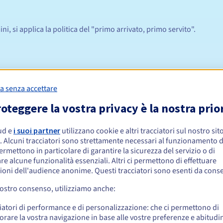
i, si applica la politica del "primo arrivato, primo servito".
si è necessario un solo documento per dimostrare l'identità e il leg
a senza accettare
landese.
oteggere la vostra privacy è la nostra prio
à un dominio. ie non sono tenuti a fornire documenti giustificativi e
ud e
i suoi partner
utilizzano cookie e altri tracciatori sul nostro sit
. Alcuni tracciatori sono strettamente necessari al funzionamento de
permettono in particolare di garantire la sicurezza del servizio o di
re alcune funzionalità essenziali. Altri ci permettono di effettuare
ioni dell'audience anonime. Questi tracciatori sono esenti da cons
atore autonomo, è necessario fornire uno solo dei seguenti documen
o
qui
vostro consenso, utilizziamo anche:
o
qui
iatori di performance e di personalizzazione: che ci permettono di
ocietà registrata nella Repubblica d'Irlanda/Irlanda del Nord)
orare la vostra navigazione in base alle vostre preferenze e abitudin
 rilasciato dai Revenue Commissioners irlandesi (o altro certificato d