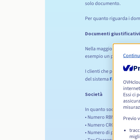
solo documento.
Per quanto riguarda i domin
Documenti giustificativi
Nella maggior parte dei ca
Continu
esempio un passaporto ir
Pr
I clienti che possiedono gi
del sistema
FastPass
.
OVHclo
internet
Società
Essi ci 
assicura
misuraz
In quanto società o lavor
• Numero RBN - trova il tu
Previo 
• Numero CRO - trova il tu
tracc
• Numero di partita IVA (s
migli
• Tax Clearance Certificate