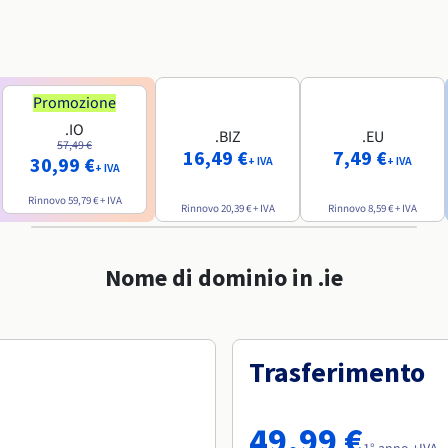
Promozione
.IO
.BIZ
.EU
57,49 €
16,49 €
7,49 €
30,99 €
+ IVA
+ IVA
+ IVA
Rinnovo
59,79 €
+ IVA
Rinnovo
20,39 €
+ IVA
Rinnovo
8,59 €
+ IVA
Nome di dominio in .ie
Trasferimento
49,99 €