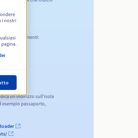
ffondere
 i nostri
 seguenti documenti:
qualsiasi
a pagina.
dei
 d'Irlanda)
zione)
utto
dica un indirizzo sull'isola
(ad esempio passaporto,
loader
ts/