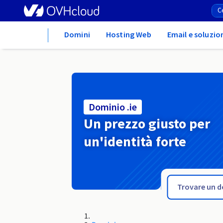
Home
Domini
Hosting Web
Email e soluzio
Dominio .ie
Un prezzo giusto per
un'identità forte
.icu