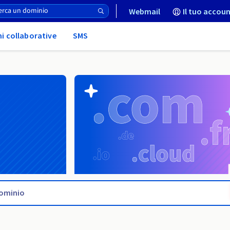
Webmail
Il tuo accoun
ni collaborative
SMS