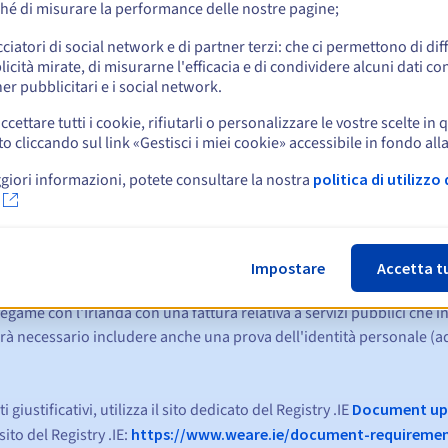
hé di misurare la performance delle nostre pagine;
A)
cciatori di social network e di partner terzi: che ci permettono di di
icità mirate, di misurarne l'efficacia e di condividere alcuni dati con
er pubblicitari e i social network.
tità e il tuo legame con l'Irlanda, è necessario fornire uno solo dei
ccettare tutti i cookie, rifiutarli o personalizzare le vostre scelte in 
cliccando sul link «Gestisci i miei cookie» accessibile in fondo all
giori informazioni, potete consultare la nostra
politica di utilizzo 
e/del Regno Unito (con un indirizzo sull'isola d'Irlanda)
epubblica d’Irlanda/dell’Irlanda del nord (con un indirizzo sull'isola
ciale (rilasciato da un istituto riconosciuto dal ministero dell'istru
i rilasciata dal ministero della protezione sociale
Impostare
Accetta t
Commissioners irlandesi (indicante il numero PPS)
 legame con l'Irlanda con una fattura relativa a servizi pubblici che in
sarà necessario includere anche una prova dell'identità personale 
giustificativi, utilizza il sito dedicato del Registry .IE
Document up
ito del Registry .IE:
https://www.weare.ie/document-requiremen