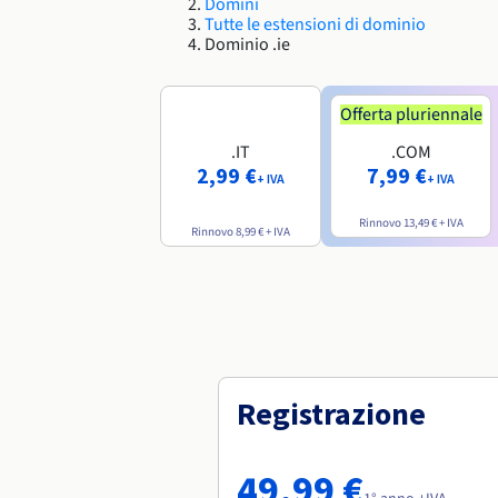
Domini
Tutte le estensioni di dominio
Dominio .ie
Offerta pluriennale
.IT
.COM
2,99 €
7,99 €
+ IVA
+ IVA
Rinnovo
13,49 €
+ IVA
Rinnovo
8,99 €
+ IVA
Registrazione
49,99 €