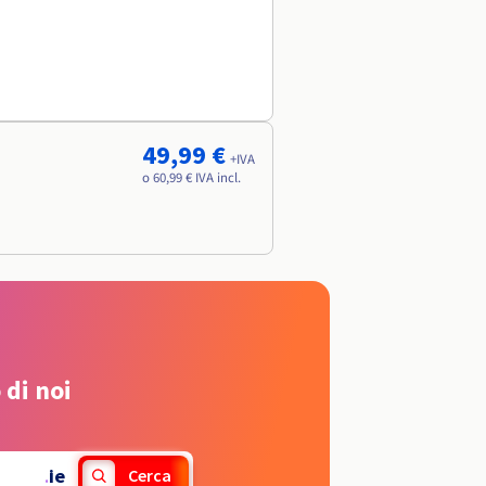
49,99 €
+IVA
o 60,99 € IVA incl.
 di noi
.
ie
Cerca