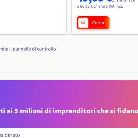
1° anno +IVA
o 60,99 € 1° anno IVA incl.
Cerca
ite il pannello di controllo
ti ai 5 milioni di imprenditori che si fidano