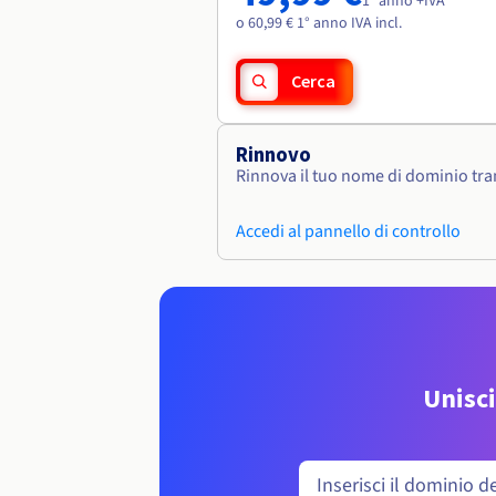
1° anno +IVA
o 60,99 € 1° anno IVA incl.
Cerca
Rinnovo
Rinnova il tuo nome di dominio tram
Accedi al pannello di controllo
Unisci