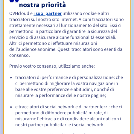
nostra priorità
OVHcloud e
i suoi partner
utilizzano cookie e altri
Da 1 a 10 anni
Periodo di rinnovo
tracciatori sul nostro sito internet. Alcuni tracciatori sono
strettamente necessari al funzionamento del sito. Essi ci
permettono in particolare di garantire la sicurezza del
servizio o di assicurare alcune funzionalità essenziali.
30 giorni
Redemption period
Altri ci permettono di effettuare misurazioni
dell'audience anonime. Questi tracciatori sono esenti da
consenso.
Notifiche automatiche:
Previo vostro consenso, utilizziamo anche:
Email di notifica:
60, 30, 15, 7 e 3 giorni prima della
tracciatori di performance e di personalizzazione: che
scadenza
ci permettono di migliorare la vostra navigazione in
base alle vostre preferenze e abitudini, nonché di
Email il giorno della scadenza
per notificare la
misurare la performance delle nostre pagine;
sospensione del nome di dominio
e tracciatori di social network e di partner terzi: che ci
Email dopo il Redemption Grace Period
per notificare la
permettono di diffondere pubblicità mirate, di
cancellazione del nome di dominio
misurarne l'efficacia e di condividere alcuni dati con i
nostri partner pubblicitari e i social network.