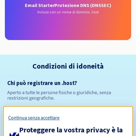
Email Starter
Protezione DNS (DNSSEC)
Incluso con un nome di dominio .host
Condizioni di idoneità
Chi può registrare un .host?
Aperto a tutte le persone fisiche o giuridiche, senza
restrizioni geografiche.
Regole di gestione e notifiche
Continua senza accettare
Da 1 a 10 anni
Periodo di registrazione
Proteggere la vostra privacy è la