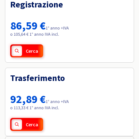
Documentazione
Documentazione
Registrazione
Roadmap & Changelog
Tariffe
Roadmap & Changelog
Roadmap & Changelog
Osservabilità
Disponibilità per Region
Documentazione
86,59 €
Roadmap & Changelog
1° anno +IVA
Roadmap & Changelog
o 105,64 € 1° anno IVA incl.
Cerca
Trasferimento
92,89 €
1° anno +IVA
o 113,33 € 1° anno IVA incl.
Cerca