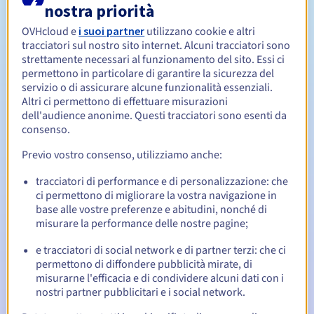
nostra priorità
OVHcloud e
i suoi partner
utilizzano cookie e altri
Da 1 a 10 anni
Periodo di rinnovo
tracciatori sul nostro sito internet. Alcuni tracciatori sono
strettamente necessari al funzionamento del sito. Essi ci
permettono in particolare di garantire la sicurezza del
servizio o di assicurare alcune funzionalità essenziali.
30 giorni
Redemption period
Altri ci permettono di effettuare misurazioni
dell'audience anonime. Questi tracciatori sono esenti da
consenso.
Notifiche automatiche:
Previo vostro consenso, utilizziamo anche:
Email di notifica:
60, 30, 15, 7 e 3 giorni prima della
tracciatori di performance e di personalizzazione: che
scadenza
ci permettono di migliorare la vostra navigazione in
base alle vostre preferenze e abitudini, nonché di
Email il giorno della scadenza
per notificare la
misurare la performance delle nostre pagine;
sospensione del nome di dominio
e tracciatori di social network e di partner terzi: che ci
Email dopo il Redemption Grace Period
per notificare la
permettono di diffondere pubblicità mirate, di
cancellazione del nome di dominio
misurarne l'efficacia e di condividere alcuni dati con i
nostri partner pubblicitari e i social network.