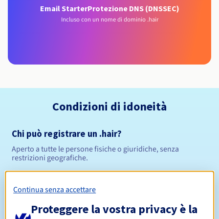
Email Starter
Protezione DNS (DNSSEC)
Incluso con un nome di dominio .hair
Condizioni di idoneità
Chi può registrare un .hair?
Aperto a tutte le persone fisiche o giuridiche, senza
restrizioni geografiche.
Regole di gestione e notifiche
Continua senza accettare
Da 1 a 10 anni
Periodo di registrazione
Proteggere la vostra privacy è la