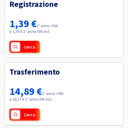
Documentazione
Documentazione
Registrazione
Roadmap & Changelog
Tariffe
Roadmap & Changelog
Roadmap & Changelog
Osservabilità
Disponibilità per Region
Documentazione
1,39 €
Roadmap & Changelog
1° anno +IVA
Roadmap & Changelog
o 1,70 € 1° anno IVA incl.
Cerca
Trasferimento
14,89 €
1° anno +IVA
o 18,17 € 1° anno IVA incl.
Cerca