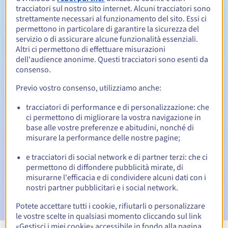
tracciatori sul nostro sito internet. Alcuni tracciatori sono
Da 1 a 10 anni
strettamente necessari al funzionamento del sito. Essi ci
Periodo di rinnovo
permettono in particolare di garantire la sicurezza del
servizio o di assicurare alcune funzionalità essenziali.
Altri ci permettono di effettuare misurazioni
dell'audience anonime. Questi tracciatori sono esenti da
Redemption period
consenso.
Previo vostro consenso, utilizziamo anche:
Notifiche automatiche:
tracciatori di performance e di personalizzazione: che
ci permettono di migliorare la vostra navigazione in
Email di notifica:
60, 30, 15, 7 e 3 giorni prima della
base alle vostre preferenze e abitudini, nonché di
scadenza
misurare la performance delle nostre pagine;
Email il giorno della scadenza
per notificare la
e tracciatori di social network e di partner terzi: che ci
sospensione del nome di dominio
permettono di diffondere pubblicità mirate, di
misurarne l'efficacia e di condividere alcuni dati con i
Email dopo il Redemption Grace Period
per notificare la
nostri partner pubblicitari e i social network.
cancellazione del nome di dominio
Potete accettare tutti i cookie, rifiutarli o personalizzare
le vostre scelte in qualsiasi momento cliccando sul link
«Gestisci i miei cookie» accessibile in fondo alla pagina.