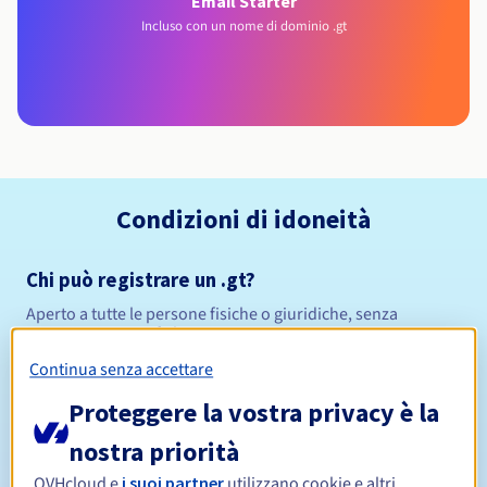
Email Starter
Incluso con un nome di dominio .gt
Condizioni di idoneità
Chi può registrare un .gt?
Aperto a tutte le persone fisiche o giuridiche, senza
restrizioni geografiche.
Continua senza accettare
Regole di gestione e notifiche
Proteggere la vostra privacy è la
Da 1 a 10 anni
Periodo di registrazione
nostra priorità
OVHcloud e
i suoi partner
utilizzano cookie e altri