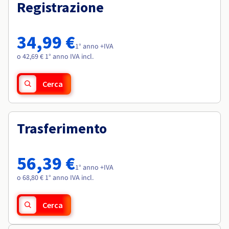
Documentazione
Documentazione
Registrazione
Roadmap & Changelog
Tariffe
Roadmap & Changelog
Roadmap & Changelog
Osservabilità
Disponibilità per Region
Documentazione
34,99 €
Roadmap & Changelog
1° anno +IVA
Roadmap & Changelog
o 42,69 € 1° anno IVA incl.
Cerca
Trasferimento
56,39 €
1° anno +IVA
o 68,80 € 1° anno IVA incl.
Cerca