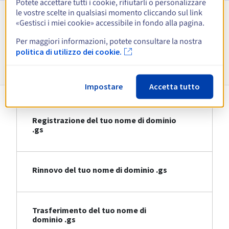
Potete accettare tutti i cookie, rifiutarli o personalizzare
le vostre scelte in qualsiasi momento cliccando sul link
«Gestisci i miei cookie» accessibile in fondo alla pagina.
Visualizza tutte le estensioni
Per maggiori informazioni, potete consultare la nostra
politica di utilizzo dei cookie.
Informazioni su .gs
Impostare
Accetta tutto
Registrazione del tuo nome di dominio
.gs
Rinnovo del tuo nome di dominio .gs
Trasferimento del tuo nome di
dominio .gs