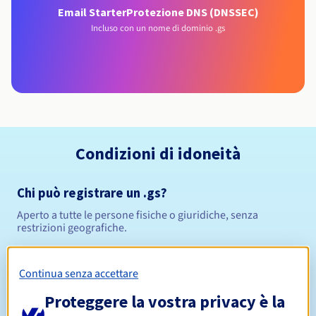
Email Starter
Protezione DNS (DNSSEC)
Incluso con un nome di dominio .gs
Condizioni di idoneità
Chi può registrare un .gs?
Aperto a tutte le persone fisiche o giuridiche, senza
restrizioni geografiche.
Regole di gestione e notifiche
Continua senza accettare
Da 1 a 5 anni
Periodo di registrazione
Proteggere la vostra privacy è la