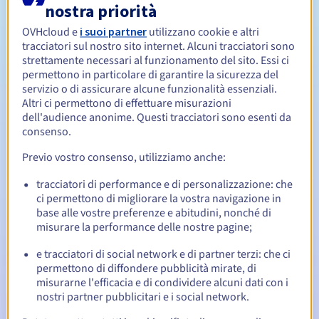
nostra priorità
OVHcloud e
i suoi partner
utilizzano cookie e altri
Da 1 a 5 anni
Periodo di rinnovo
tracciatori sul nostro sito internet. Alcuni tracciatori sono
strettamente necessari al funzionamento del sito. Essi ci
permettono in particolare di garantire la sicurezza del
servizio o di assicurare alcune funzionalità essenziali.
30 giorni
Redemption period
Altri ci permettono di effettuare misurazioni
dell'audience anonime. Questi tracciatori sono esenti da
consenso.
Notifiche automatiche:
Previo vostro consenso, utilizziamo anche:
Email di notifica:
60, 30, 15, 7 e 3 giorni prima della
tracciatori di performance e di personalizzazione: che
scadenza
ci permettono di migliorare la vostra navigazione in
base alle vostre preferenze e abitudini, nonché di
Email il giorno della scadenza
per notificare la
misurare la performance delle nostre pagine;
sospensione del nome di dominio
e tracciatori di social network e di partner terzi: che ci
Email dopo il Redemption Grace Period
per notificare la
permettono di diffondere pubblicità mirate, di
cancellazione del nome di dominio
misurarne l'efficacia e di condividere alcuni dati con i
nostri partner pubblicitari e i social network.