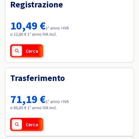
Documentazione
Documentazione
Registrazione
Roadmap & Changelog
Tariffe
Roadmap & Changelog
Roadmap & Changelog
Osservabilità
Disponibilità per Region
Documentazione
10,49 €
Roadmap & Changelog
1° anno +IVA
Roadmap & Changelog
o 12,80 € 1° anno IVA incl.
Cerca
Trasferimento
71,19 €
1° anno +IVA
o 86,85 € 1° anno IVA incl.
Cerca