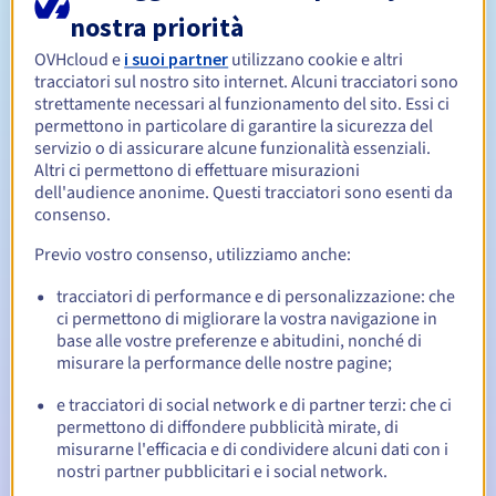
nostra priorità
Da 1 a 10 anni
OVHcloud e
i suoi partner
utilizzano cookie e altri
Periodo di rinnovo
tracciatori sul nostro sito internet. Alcuni tracciatori sono
strettamente necessari al funzionamento del sito. Essi ci
permettono in particolare di garantire la sicurezza del
servizio o di assicurare alcune funzionalità essenziali.
30 giorni
Redemption period
Altri ci permettono di effettuare misurazioni
dell'audience anonime. Questi tracciatori sono esenti da
consenso.
Notifiche automatiche:
Previo vostro consenso, utilizziamo anche:
Email di notifica:
60, 30, 15, 7 e 3 giorni prima della
tracciatori di performance e di personalizzazione: che
scadenza
ci permettono di migliorare la vostra navigazione in
base alle vostre preferenze e abitudini, nonché di
Email il giorno della scadenza
per notificare la
misurare la performance delle nostre pagine;
sospensione del nome di dominio
e tracciatori di social network e di partner terzi: che ci
Email dopo il Redemption Grace Period
per notificare la
permettono di diffondere pubblicità mirate, di
cancellazione del nome di dominio
misurarne l'efficacia e di condividere alcuni dati con i
nostri partner pubblicitari e i social network.