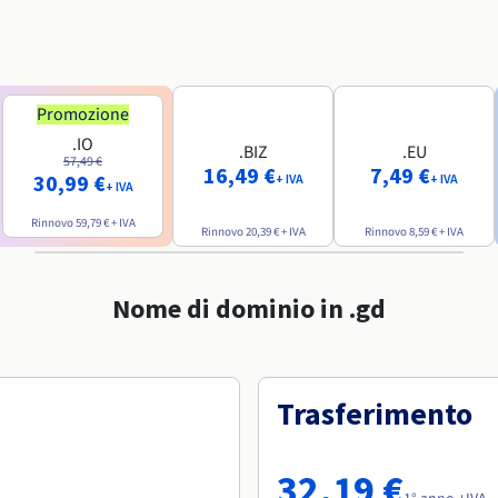
Promozione
.IO
.BIZ
.EU
57,49 €
16,49 €
7,49 €
30,99 €
+ IVA
+ IVA
+ IVA
Rinnovo
59,79 €
+ IVA
Rinnovo
20,39 €
+ IVA
Rinnovo
8,59 €
+ IVA
Nome di dominio in .gd
Trasferimento
32,19 €