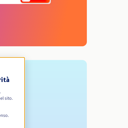
rità
o
l sito.
enso.