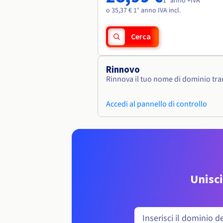
1° anno +IVA
o 35,37 € 1° anno IVA incl.
Cerca
Rinnovo
Rinnova il tuo nome di dominio tram
Accedi al pannello di controllo
Unisci