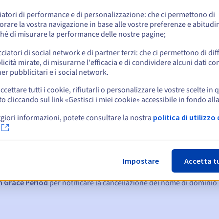
e
iatori di performance e di personalizzazione: che ci permettono di
orare la vostra navigazione in base alle vostre preferenze e abitudin
hé di misurare la performance delle nostre pagine;
cciatori di social network e di partner terzi: che ci permettono di di
icità mirate, di misurarne l'efficacia e di condividere alcuni dati con
er pubblicitari e i social network.
ccettare tutti i cookie, rifiutarli o personalizzare le vostre scelte in 
cliccando sul link «Gestisci i miei cookie» accessibile in fondo all
giori informazioni, potete consultare la nostra
politica di utilizzo 
:
15, 7 e 3 giorni prima della scadenza
Impostare
Accetta t
denza
per notificare la sospensione del nome di dominio
n Grace Period
per notificare la cancellazione del nome di dominio