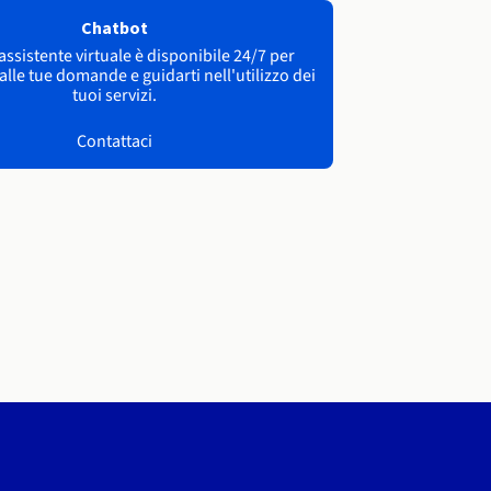
Chatbot
 assistente virtuale è disponibile 24/7 per
lle tue domande e guidarti nell'utilizzo dei
tuoi servizi.
Contattaci