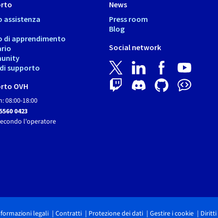
rto
News
o assistenza
Press room
Blog
o di apprendimento
Social network
ario
unity
i di supporto
rto OVH
: 08:00-18:00
 5560 0423
secondo l'operatore
nformazioni legali
Contratti
Protezione dei dati
Gestire i cookie
Diritt