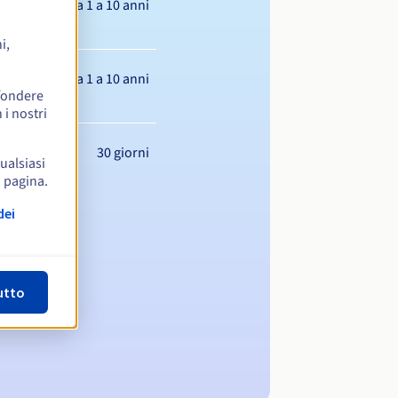
Da 1 a 10 anni
i,
Da 1 a 10 anni
ffondere
 i nostri
30 giorni
qualsiasi
a pagina.
dei
utto