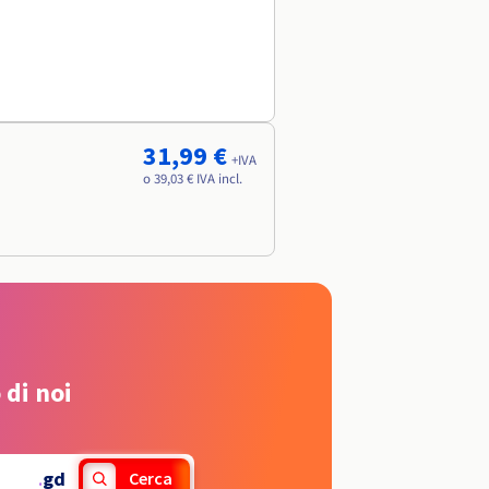
31,99 €
+IVA
o 39,03 € IVA incl.
 di noi
.
gd
Cerca