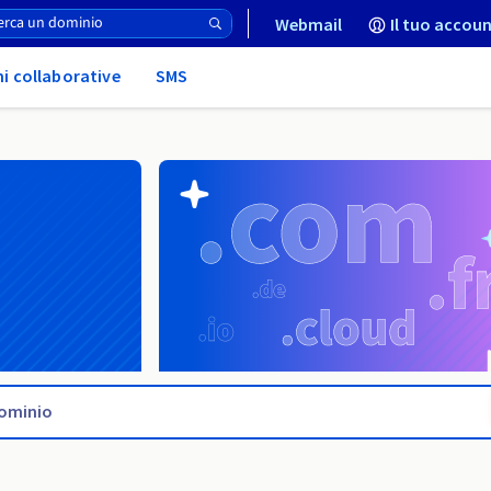
Webmail
Il tuo accoun
ni collaborative
SMS