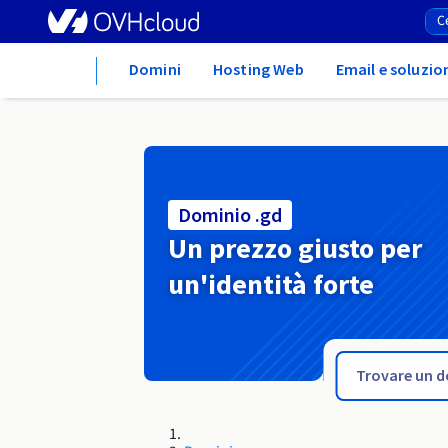
Home
Domini
Hosting Web
Email e soluzio
Dominio .gd
Un prezzo giusto per
un'identità forte
.gay