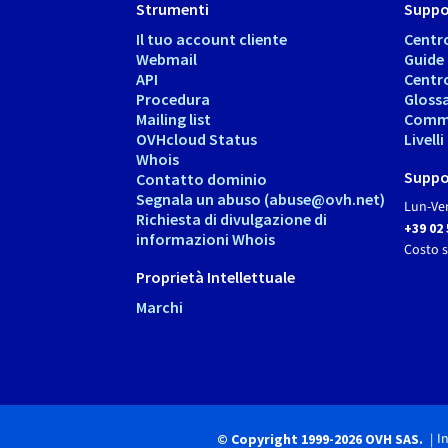
Strumenti
Suppo
Il tuo account cliente
Centr
Webmail
Guide
API
Centr
Procedura
Gloss
Mailing list
Comm
OVHcloud Status
Livell
Whois
Suppo
Contatto dominio
Segnala un abuso (abuse@ovh.net)
Lun-Ven
Richiesta di divulgazione di
+39 02
informazioni Whois
Costo 
Proprietà Intellettuale
Marchi
I
© Copyright 1999-2026 OVH SAS.