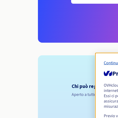
Continu
Pr
OVHclo
Chi può registrare un
internet
Aperto a tutte le persone f
Essi ci 
assicura
misuraz
Previo 