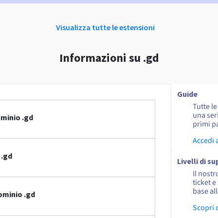
Visualizza tutte le estensioni
Informazioni su .gd
Guide
Tutte l
una seri
ominio .gd
primi pa
Accedi 
 .gd
Livelli di s
Il nostr
ticket e
base al
ominio .gd
Scopri 