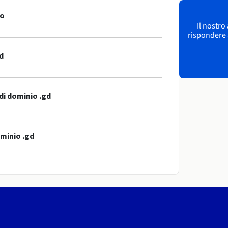
io
Il nostro
rispondere a
d
di dominio .gd
ominio .gd