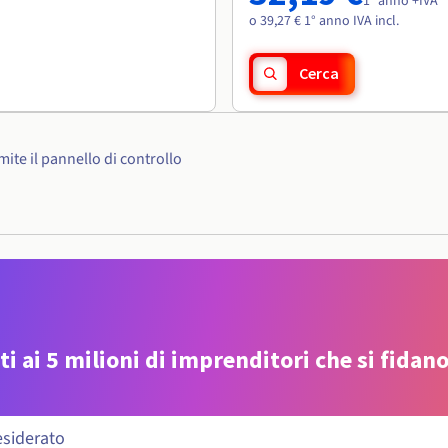
1° anno +IVA
o 39,27 € 1° anno IVA incl.
Cerca
ite il pannello di controllo
ti ai 5 milioni di imprenditori che si fidano