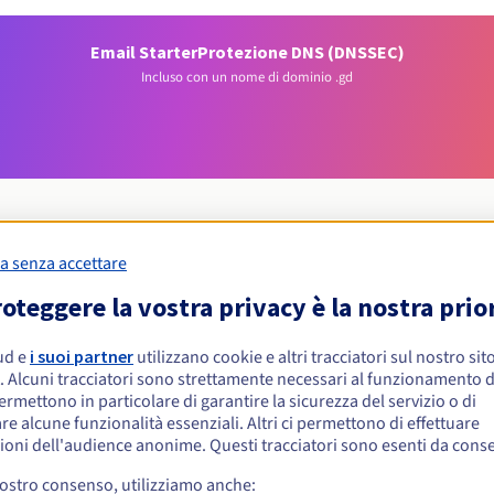
Email Starter
Protezione DNS (DNSSEC)
Incluso con un nome di dominio .gd
a senza accettare
Condizioni di idoneità
oteggere la vostra privacy è la nostra prio
ud e
i suoi partner
utilizzano cookie e altri tracciatori sul nostro sit
 .gd?
. Alcuni tracciatori sono strettamente necessari al funzionamento de
isiche o giuridiche, senza restrizioni geografiche.
permettono in particolare di garantire la sicurezza del servizio o di
re alcune funzionalità essenziali. Altri ci permettono di effettuare
Regole di gestione e notifiche
ioni dell'audience anonime. Questi tracciatori sono esenti da cons
vostro consenso, utilizziamo anche: