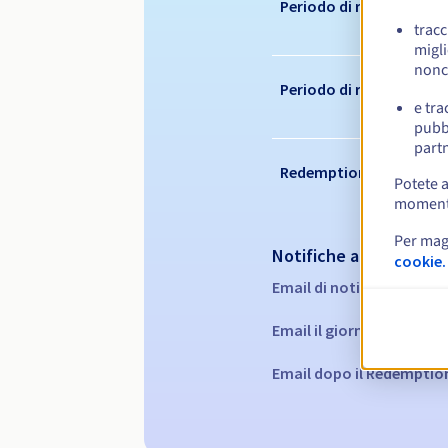
Periodo di registrazion
tracc
migli
nonc
Periodo di rinnovo
e tra
pubbl
partn
Redemption period
Potete a
momento 
Per mag
Notifiche automatiche
cookie.
Email di notifica:
60, 30, 
Email il giorno della sca
Email dopo il Redemptio