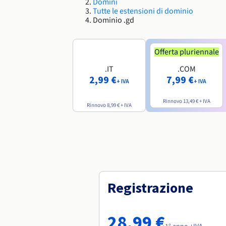
Domini
Tutte le estensioni di dominio
Dominio .gd
Offerta pluriennale
.IT
.COM
2,99 €
7,99 €
+ IVA
+ IVA
Rinnovo
13,49 €
+ IVA
Rinnovo
8,99 €
+ IVA
Registrazione
28,99 €