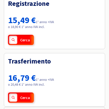
Documentazione
Documentazione
Registrazione
Roadmap & Changelog
Tariffe
Roadmap & Changelog
Roadmap & Changelog
Osservabilità
Disponibilità per Region
Documentazione
15,49 €
Roadmap & Changelog
1° anno +IVA
Roadmap & Changelog
o 18,90 € 1° anno IVA incl.
Cerca
Trasferimento
16,79 €
1° anno +IVA
o 20,48 € 1° anno IVA incl.
Cerca