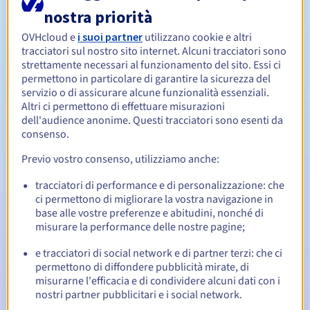
nostra priorità
Da 1 a 10 anni
OVHcloud e
i suoi partner
utilizzano cookie e altri
Periodo di rinnovo
tracciatori sul nostro sito internet. Alcuni tracciatori sono
strettamente necessari al funzionamento del sito. Essi ci
permettono in particolare di garantire la sicurezza del
servizio o di assicurare alcune funzionalità essenziali.
30 giorni
Redemption period
Altri ci permettono di effettuare misurazioni
dell'audience anonime. Questi tracciatori sono esenti da
consenso.
Notifiche automatiche:
Previo vostro consenso, utilizziamo anche:
Email di notifica:
60, 30, 15, 7 e 3 giorni prima della
tracciatori di performance e di personalizzazione: che
scadenza
ci permettono di migliorare la vostra navigazione in
base alle vostre preferenze e abitudini, nonché di
Email il giorno della scadenza
per notificare la
misurare la performance delle nostre pagine;
sospensione del nome di dominio
e tracciatori di social network e di partner terzi: che ci
Email dopo il Redemption Grace Period
per notificare la
permettono di diffondere pubblicità mirate, di
cancellazione del nome di dominio
misurarne l'efficacia e di condividere alcuni dati con i
nostri partner pubblicitari e i social network.