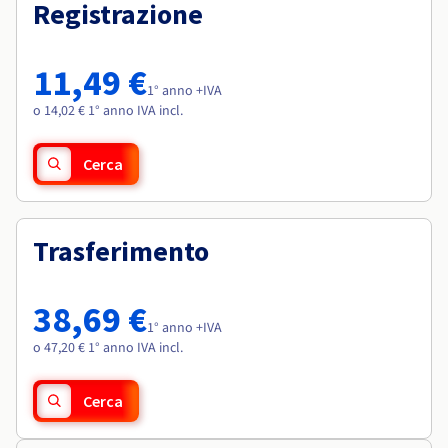
Documentazione
Documentazione
Registrazione
Roadmap & Changelog
Tariffe
Roadmap & Changelog
Roadmap & Changelog
Osservabilità
Disponibilità per Region
Documentazione
11,49 €
Roadmap & Changelog
1° anno +IVA
Roadmap & Changelog
o 14,02 € 1° anno IVA incl.
Cerca
Trasferimento
38,69 €
1° anno +IVA
o 47,20 € 1° anno IVA incl.
Cerca