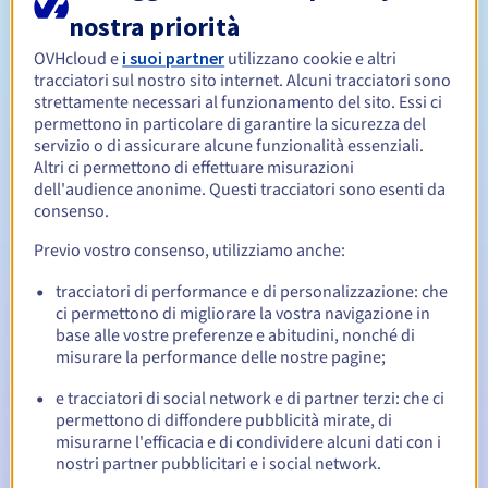
nostra priorità
Da 1 a 10 anni
OVHcloud e
i suoi partner
utilizzano cookie e altri
Periodo di rinnovo
tracciatori sul nostro sito internet. Alcuni tracciatori sono
strettamente necessari al funzionamento del sito. Essi ci
permettono in particolare di garantire la sicurezza del
servizio o di assicurare alcune funzionalità essenziali.
30 giorni
Redemption period
Altri ci permettono di effettuare misurazioni
dell'audience anonime. Questi tracciatori sono esenti da
consenso.
Notifiche automatiche:
Previo vostro consenso, utilizziamo anche:
Email di notifica:
60, 30, 15, 7 e 3 giorni prima della
tracciatori di performance e di personalizzazione: che
scadenza
ci permettono di migliorare la vostra navigazione in
base alle vostre preferenze e abitudini, nonché di
Email il giorno della scadenza
per notificare la
misurare la performance delle nostre pagine;
sospensione del nome di dominio
e tracciatori di social network e di partner terzi: che ci
Email dopo il Redemption Grace Period
per notificare la
permettono di diffondere pubblicità mirate, di
cancellazione del nome di dominio
misurarne l'efficacia e di condividere alcuni dati con i
nostri partner pubblicitari e i social network.