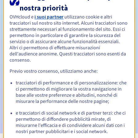
nostra priorità
Da 1 a 10 anni
Periodo di rinnovo
OVHcloud e
i suoi partner
utilizzano cookie e altri
tracciatori sul nostro sito internet. Alcuni tracciatori sono
strettamente necessari al funzionamento del sito. Essi ci
permettono in particolare di garantire la sicurezza del
Redemption period
servizio o di assicurare alcune funzionalità essenziali.
Altri ci permettono di effettuare misurazioni
dell'audience anonime. Questi tracciatori sono esenti da
consenso.
Notifiche automatiche:
Previo vostro consenso, utilizziamo anche:
Email di notifica:
60, 30, 15, 7 e 3 giorni prima della
scadenza
tracciatori di performance e di personalizzazione: che
ci permettono di migliorare la vostra navigazione in
Email il giorno della scadenza
per notificare la
base alle vostre preferenze e abitudini, nonché di
sospensione del nome di dominio
misurare la performance delle nostre pagine;
Email dopo il Redemption Grace Period
per notificare la
e tracciatori di social network e di partner terzi: che ci
cancellazione del nome di dominio
permettono di diffondere pubblicità mirate, di
misurarne l'efficacia e di condividere alcuni dati con i
nostri partner pubblicitari e i social network.