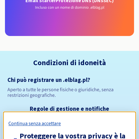
Email Starter
Protezione DNS (DNSSEC)
Incluso con un nome di dominio .elblag.pl
Condizioni di idoneità
Chi può registrare un .elblag.pl?
Aperto a tutte le persone fisiche o giuridiche, senza
restrizioni geografiche.
Regole di gestione e notifiche
Continua senza accettare
Da 1 a 10 anni
Periodo di registrazione
Proteggere la vostra privacy è la