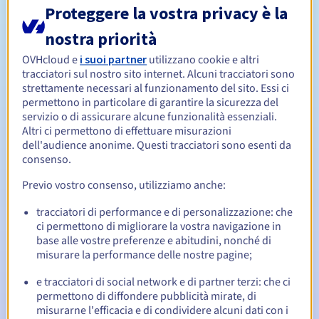
Proteggere la vostra privacy è la
Da 1 a 10 anni
Periodo di registrazione
nostra priorità
OVHcloud e
i suoi partner
utilizzano cookie e altri
tracciatori sul nostro sito internet. Alcuni tracciatori sono
Da 1 a 10 anni
Periodo di rinnovo
strettamente necessari al funzionamento del sito. Essi ci
permettono in particolare di garantire la sicurezza del
servizio o di assicurare alcune funzionalità essenziali.
Altri ci permettono di effettuare misurazioni
30 giorni
Redemption period
dell'audience anonime. Questi tracciatori sono esenti da
consenso.
Previo vostro consenso, utilizziamo anche:
Notifiche automatiche:
tracciatori di performance e di personalizzazione: che
Email di notifica:
60, 30, 15, 7 e 3 giorni prima della
ci permettono di migliorare la vostra navigazione in
scadenza
base alle vostre preferenze e abitudini, nonché di
misurare la performance delle nostre pagine;
Email il giorno della scadenza
per notificare la
sospensione del nome di dominio
e tracciatori di social network e di partner terzi: che ci
permettono di diffondere pubblicità mirate, di
Email dopo il Redemption Grace Period
per notificare la
misurarne l'efficacia e di condividere alcuni dati con i