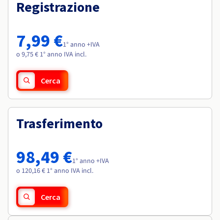
Documentazione
Documentazione
Registrazione
Roadmap & Changelog
Tariffe
Roadmap & Changelog
Roadmap & Changelog
Osservabilità
Disponibilità per Region
Documentazione
7,99 €
Roadmap & Changelog
1° anno +IVA
Roadmap & Changelog
o 9,75 € 1° anno IVA incl.
Cerca
Trasferimento
98,49 €
1° anno +IVA
o 120,16 € 1° anno IVA incl.
Cerca