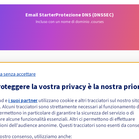
Email Starter
Protezione DNS (DNSSEC)
Incluso con un nome di dominio .courses
a senza accettare
Condizioni di idoneità
oteggere la vostra privacy è la nostra prio
ud e
i suoi partner
utilizzano cookie e altri tracciatori sul nostro sit
 .courses?
. Alcuni tracciatori sono strettamente necessari al funzionamento de
isiche o giuridiche, senza restrizioni geografiche.
permettono in particolare di garantire la sicurezza del servizio o di
re alcune funzionalità essenziali. Altri ci permettono di effettuare
Regole di gestione e notifiche
ioni dell'audience anonime. Questi tracciatori sono esenti da cons
vostro consenso, utilizziamo anche: