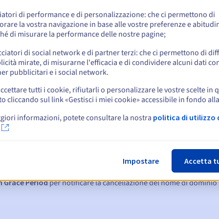
e
iatori di performance e di personalizzazione: che ci permettono di
orare la vostra navigazione in base alle vostre preferenze e abitudin
hé di misurare la performance delle nostre pagine;
cciatori di social network e di partner terzi: che ci permettono di di
icità mirate, di misurarne l'efficacia e di condividere alcuni dati con
er pubblicitari e i social network.
ccettare tutti i cookie, rifiutarli o personalizzare le vostre scelte in 
cliccando sul link «Gestisci i miei cookie» accessibile in fondo all
giori informazioni, potete consultare la nostra
politica di utilizzo 
:
15, 7 e 3 giorni prima della scadenza
Impostare
Accetta t
denza
per notificare la sospensione del nome di dominio
n Grace Period
per notificare la cancellazione del nome di dominio