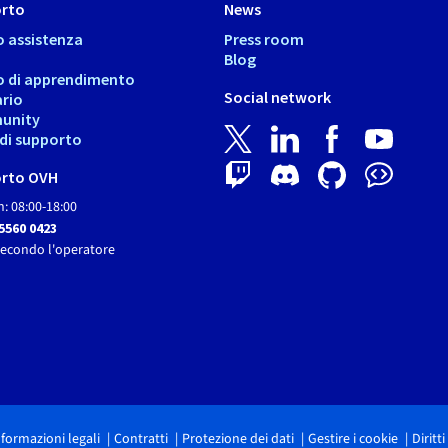
rto
News
o assistenza
Press room
Blog
o di apprendimento
Social network
ario
unity
i di supporto
rto OVH
: 08:00-18:00
 5560 0423
secondo l'operatore
nformazioni legali
Contratti
Protezione dei dati
Gestire i cookie
Diritt