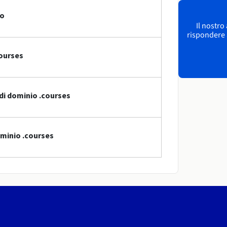
io
Il nostro
rispondere a
courses
di dominio .courses
ominio .courses