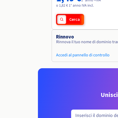
1° anno +IVA
o 1,82 € 1° anno IVA incl.
Cerca
Rinnovo
Rinnova il tuo nome di dominio tram
Accedi al pannello di controllo
Unisci