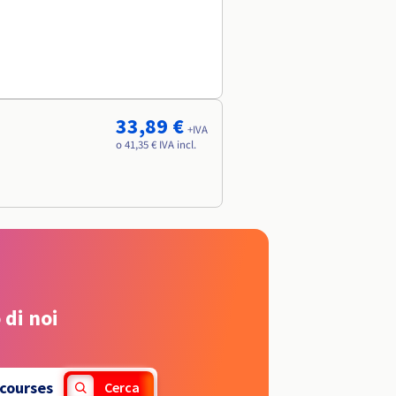
33,89 €
+IVA
o 41,35 € IVA incl.
 di noi
courses
Cerca