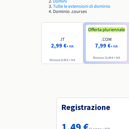
Domini
Tutte le estensioni di dominio
Dominio .courses
Offerta pluriennale
.IT
.COM
2,99 €
7,99 €
+ IVA
+ IVA
Rinnovo
13,49 €
+ IVA
Rinnovo
8,99 €
+ IVA
Registrazione
1,49 €