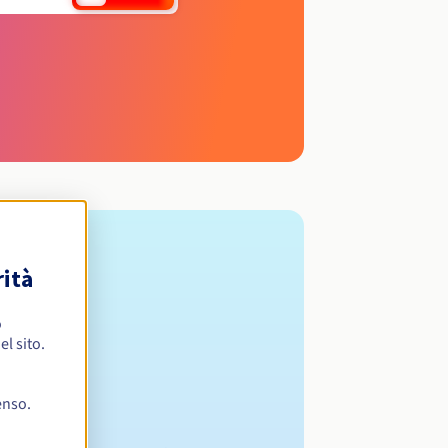
rità
o
l sito.
enso.