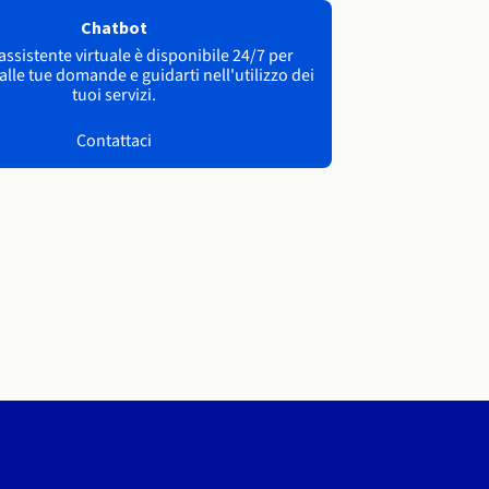
Chatbot
 assistente virtuale è disponibile 24/7 per
lle tue domande e guidarti nell'utilizzo dei
tuoi servizi.
Contattaci