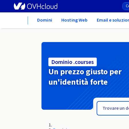
Home
Domini
Hosting Web
Email e soluzio
Dominio .courses
Un prezzo giusto per
un'identità forte
.coupons