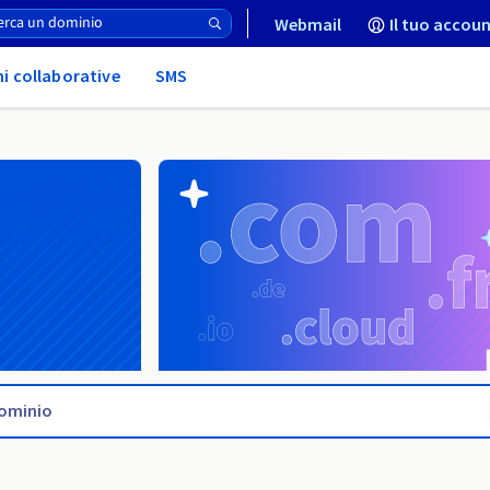
Webmail
Il tuo accoun
ni collaborative
SMS