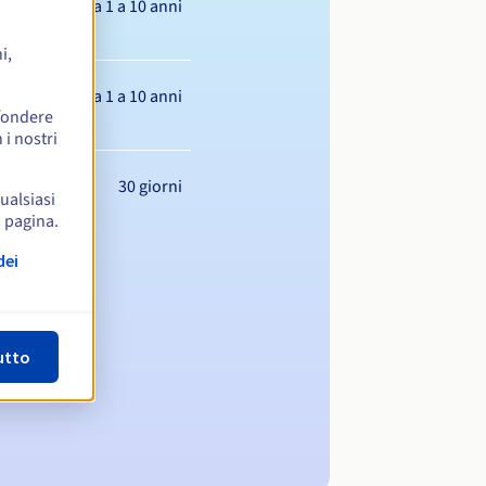
Da 1 a 10 anni
i,
Da 1 a 10 anni
ffondere
 i nostri
30 giorni
qualsiasi
a pagina.
dei
utto