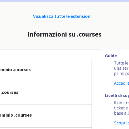
Visualizza tutte le estensioni
Informazioni su .courses
Guide
Tutte l
una seri
ominio .courses
primi pa
Accedi 
 .courses
Livelli di s
Il nostr
ticket e
base al
ominio .courses
Scopri 