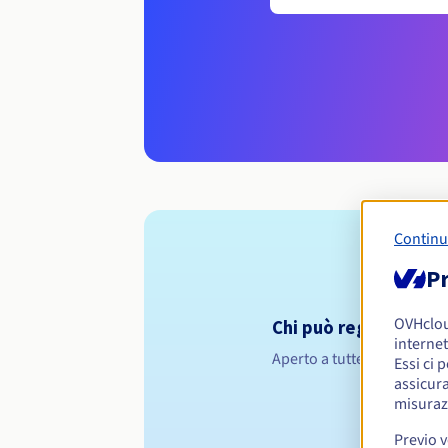
Continu
Pr
OVHclo
Chi può registrare un
internet
Aperto a tutte le persone f
Essi ci 
assicura
misuraz
Previo 