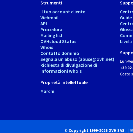
Strumenti
Suppo
Il tuo account cliente
Centr
Webmail
Guide
API
Centr
Procedura
Gloss
Mailing list
Comm
OVHcloud Status
Livell
Whois
Suppo
Contatto dominio
Segnala un abuso (abuse@ovh.net)
Lun-Ven
Richiesta di divulgazione di
+39 02
informazioni Whois
Costo 
Proprietà Intellettuale
Marchi
I
© Copyright 1999-2026 OVH SAS.