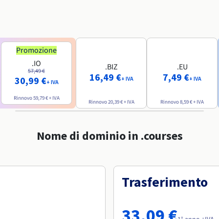
Promozione
.IO
.BIZ
.EU
57,49 €
16,49 €
7,49 €
30,99 €
+ IVA
+ IVA
+ IVA
Rinnovo
59,79 €
+ IVA
Rinnovo
20,39 €
+ IVA
Rinnovo
8,59 €
+ IVA
Nome di dominio in .courses
Trasferimento
33,09 €