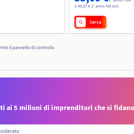
1° anno +IVA
o 40,37 € 1° anno IVA incl.
Cerca
ite il pannello di controllo
ti ai 5 milioni di imprenditori che si fidano
.