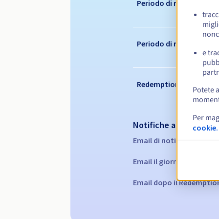
Periodo di registrazion
tracc
migli
nonc
Periodo di rinnovo
e tra
pubbl
partn
Redemption period
Potete a
momento 
Per mag
Notifiche automatiche
cookie.
Email di notifica:
60, 30, 
Email il giorno della sca
Email dopo il Redemptio