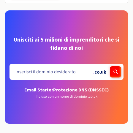
Unisciti ai 5 milioni di imprenditori che si
fidano di noi
.
co.uk
Email Starter
Protezione DNS (DNSSEC)
Incluso con un nome di dominio .co.uk