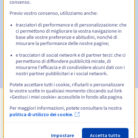
consenso.
Previo vostro consenso, utilizziamo anche:
Notifiche automatiche:
tracciatori di performance e di personalizzazione: che
Email di notifica:
60, 30, 15, 7 e 3 giorni prima della
ci permettono di migliorare la vostra navigazione in
scadenza
base alle vostre preferenze e abitudini, nonché di
misurare la performance delle nostre pagine;
Email il giorno della scadenza
per notificare la
sospensione del nome di dominio
e tracciatori di social network e di partner terzi: che ci
permettono di diffondere pubblicità mirate, di
Email dopo il Redemption Grace Period
per notificare la
misurarne l'efficacia e di condividere alcuni dati con i
cancellazione del nome di dominio
nostri partner pubblicitari e i social network.
Potete accettare tutti i cookie, rifiutarli o personalizzare
le vostre scelte in qualsiasi momento cliccando sul link
«Gestisci i miei cookie» accessibile in fondo alla pagina.
Visualizza tutte le estensioni
Per maggiori informazioni, potete consultare la nostra
politica di utilizzo dei cookie.
Informazioni su .co.uk
Impostare
Accetta tutto