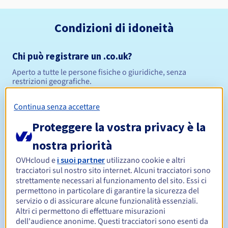
Condizioni di idoneità
Chi può registrare un .co.uk?
Aperto a tutte le persone fisiche o giuridiche, senza
restrizioni geografiche.
Regole di gestione e notifiche
Continua senza accettare
Proteggere la vostra privacy è la
Da 1 a 10 anni
Periodo di registrazione
nostra priorità
OVHcloud e
i suoi partner
utilizzano cookie e altri
tracciatori sul nostro sito internet. Alcuni tracciatori sono
Da 1 a 10 anni
Periodo di rinnovo
strettamente necessari al funzionamento del sito. Essi ci
permettono in particolare di garantire la sicurezza del
servizio o di assicurare alcune funzionalità essenziali.
Altri ci permettono di effettuare misurazioni
30 giorni
Redemption period
dell'audience anonime. Questi tracciatori sono esenti da