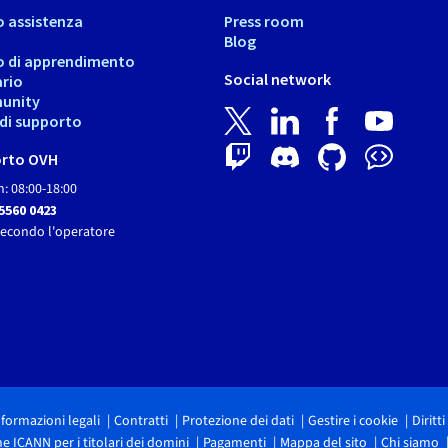
o assistenza
Press room
Blog
o di apprendimento
Social network
ario
unity
i di supporto
rto OVH
: 08:00-18:00
 5560 0423
secondo l'operatore
nformazioni legali
Contratti
Protezione dei dati
Gestire i cookie
Diritt
ICANN per i titolari dei domini
Pagamenti
Mappa del sito
Chi siamo