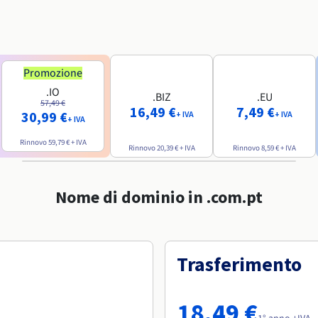
Promozione
.IO
.BIZ
.EU
57,49 €
16,49 €
7,49 €
30,99 €
+ IVA
+ IVA
+ IVA
Rinnovo
59,79 €
+ IVA
Rinnovo
20,39 €
+ IVA
Rinnovo
8,59 €
+ IVA
Nome di dominio in .com.pt
Trasferimento
18,49 €