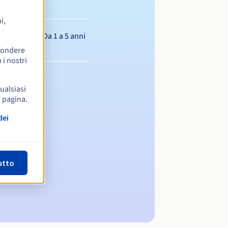
i,
Da 1 a 5 anni
ffondere
 i nostri
qualsiasi
a pagina.
dei
utto