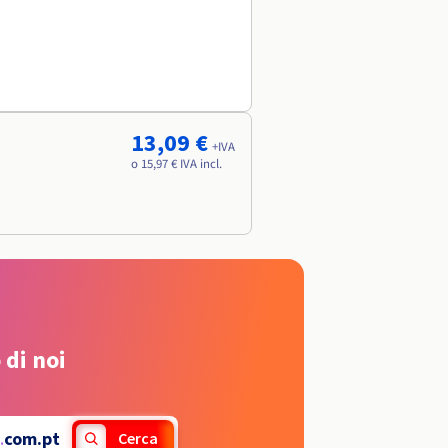
13,09 €
+IVA
o 15,97 € IVA incl.
 di noi
.
com.pt
Cerca