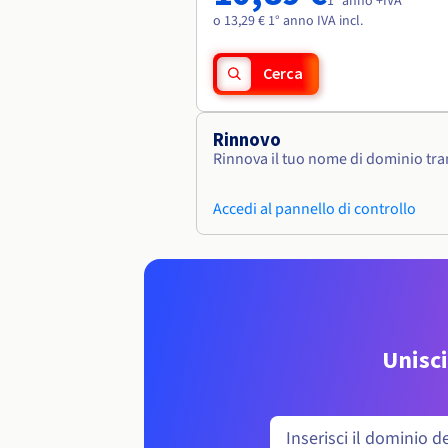
1° anno +IVA
o 13,29 € 1° anno IVA incl.
Cerca
Rinnovo
Rinnova il tuo nome di dominio tram
Accedi al pannello di controllo
Unisci