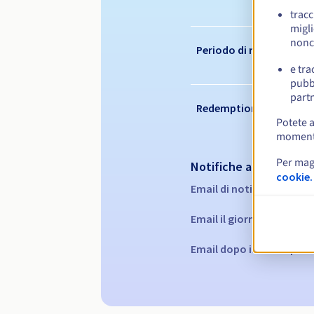
tracc
migli
nonc
Periodo di rinnovo
e tra
pubbl
partn
Redemption period
Potete a
momento 
Per mag
Notifiche automatiche
cookie.
Email di notifica:
60, 30, 
Email il giorno della sca
Email dopo il Redemptio