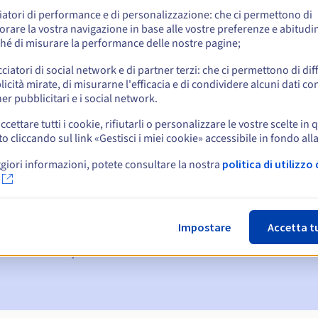
iatori di performance e di personalizzazione: che ci permettono di
orare la vostra navigazione in base alle vostre preferenze e abitudin
hé di misurare la performance delle nostre pagine;
cciatori di social network e di partner terzi: che ci permettono di di
icità mirate, di misurarne l'efficacia e di condividere alcuni dati con
er pubblicitari e i social network.
ccettare tutti i cookie, rifiutarli o personalizzare le vostre scelte in 
cliccando sul link «Gestisci i miei cookie» accessibile in fondo all
giori informazioni, potete consultare la nostra
politica di utilizzo 
:
15, 7 e 3 giorni prima della scadenza
denza
per notificare la sospensione del nome di dominio
Impostare
Accetta t
n Grace Period
per notificare la cancellazione del nome di dominio