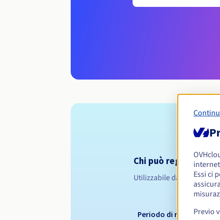
Continu
Pr
OVHclo
Chi può registrare un
internet
Essi ci 
Utilizzabile da chiunque
assicura
misuraz
Previo 
Periodo di registrazion