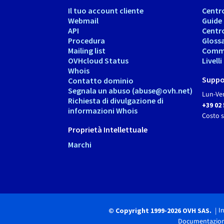
Il tuo account cliente
Centr
Webmail
Guide
API
Centr
Procedura
Gloss
Mailing list
Comm
OVHcloud Status
Livell
Whois
Suppo
Contatto dominio
Segnala un abuso (abuse@ovh.net)
Lun-Ven
Richiesta di divulgazione di
+39 02
informazioni Whois
Costo 
Proprietà Intellettuale
Marchi
I
© Copyright 1999-2026 OVH SAS.
Documentazione 