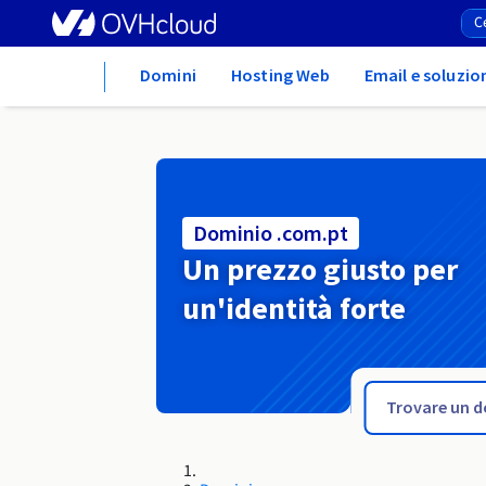
Home
Domini
Hosting Web
Email e soluzio
Dominio .com.pt
Un prezzo giusto per
un'identità forte
.com.pl