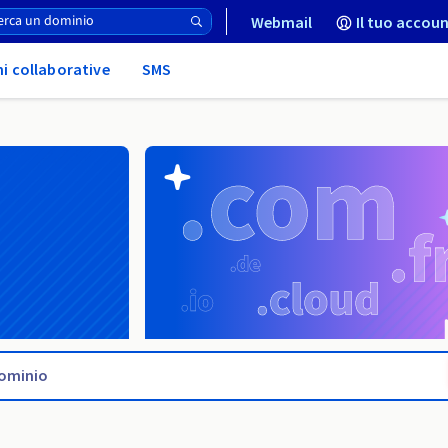
Webmail
Il tuo accoun
ni collaborative
SMS