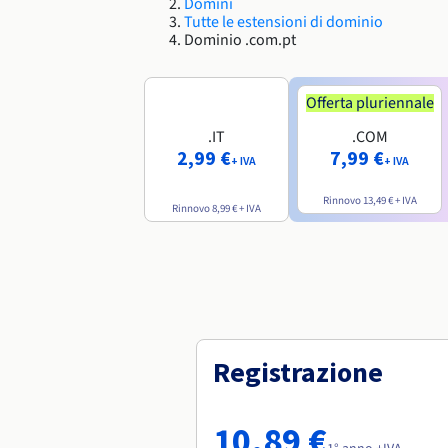
Domini
Tutte le estensioni di dominio
Dominio .com.pt
Offerta pluriennale
.IT
.COM
2,99 €
7,99 €
+ IVA
+ IVA
Rinnovo
13,49 €
+ IVA
Rinnovo
8,99 €
+ IVA
Registrazione
10,89 €