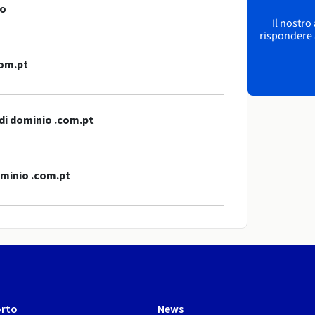
io
Il nostro
rispondere a
com.pt
di dominio .com.pt
ominio .com.pt
rto
News