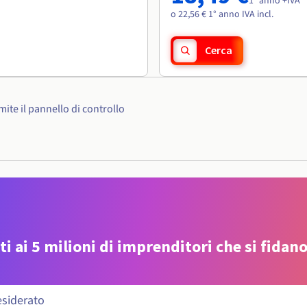
1° anno +IVA
o 22,56 € 1° anno IVA incl.
Cerca
ite il pannello di controllo
ti ai 5 milioni di imprenditori che si fidano