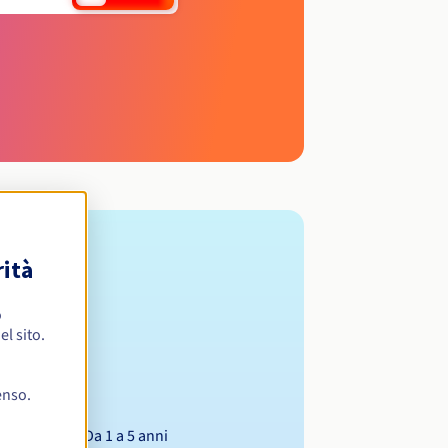
rità
o
l sito.
enso.
Da 1 a 5 anni