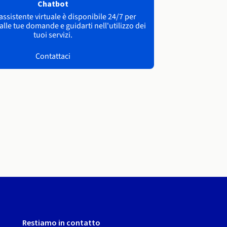
Chatbot
 assistente virtuale è disponibile 24/7 per
lle tue domande e guidarti nell'utilizzo dei
tuoi servizi.
Contattaci
Restiamo in contatto