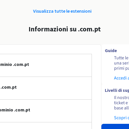
Visualizza tutte le estensioni
Informazioni su .com.pt
Guide
Tutte l
una seri
ominio .com.pt
primi pa
Accedi 
 .com.pt
Livelli di s
Il nostr
ticket e
base al
ominio .com.pt
Scopri 