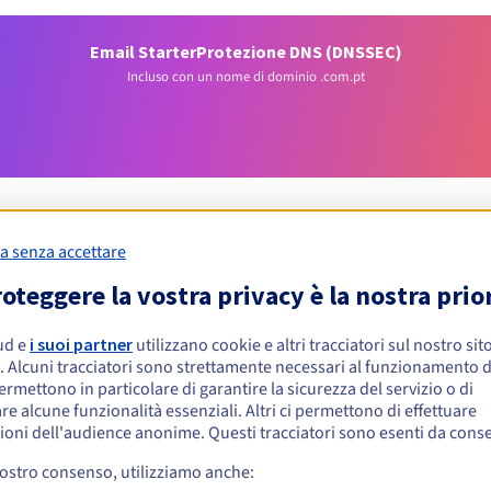
Email Starter
Protezione DNS (DNSSEC)
Incluso con un nome di dominio .com.pt
a senza accettare
oteggere la vostra privacy è la nostra prio
Condizioni di idoneità
ud e
i suoi partner
utilizzano cookie e altri tracciatori sul nostro sit
 .com.pt?
. Alcuni tracciatori sono strettamente necessari al funzionamento de
permettono in particolare di garantire la sicurezza del servizio o di
re alcune funzionalità essenziali. Altri ci permettono di effettuare
Regole di gestione e notifiche
ioni dell'audience anonime. Questi tracciatori sono esenti da cons
vostro consenso, utilizziamo anche:
e