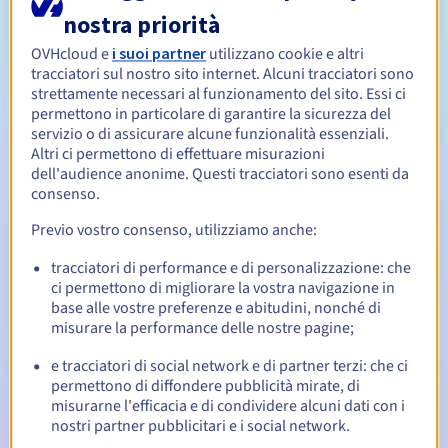
nostra priorità
Da 1 a 10 anni
OVHcloud e
i suoi partner
utilizzano cookie e altri
Periodo di rinnovo
tracciatori sul nostro sito internet. Alcuni tracciatori sono
strettamente necessari al funzionamento del sito. Essi ci
permettono in particolare di garantire la sicurezza del
servizio o di assicurare alcune funzionalità essenziali.
30 giorni
Redemption period
Altri ci permettono di effettuare misurazioni
dell'audience anonime. Questi tracciatori sono esenti da
consenso.
Notifiche automatiche:
Previo vostro consenso, utilizziamo anche:
Email di notifica:
60, 30, 15, 7 e 3 giorni prima della
tracciatori di performance e di personalizzazione: che
scadenza
ci permettono di migliorare la vostra navigazione in
base alle vostre preferenze e abitudini, nonché di
Email il giorno della scadenza
per notificare la
misurare la performance delle nostre pagine;
sospensione del nome di dominio
e tracciatori di social network e di partner terzi: che ci
Email dopo il Redemption Grace Period
per notificare la
permettono di diffondere pubblicità mirate, di
cancellazione del nome di dominio
misurarne l'efficacia e di condividere alcuni dati con i
nostri partner pubblicitari e i social network.