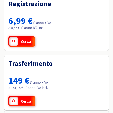
Documentazione
Documentazione
Registrazione
Roadmap & Changelog
Tariffe
Roadmap & Changelog
Roadmap & Changelog
Osservabilità
Disponibilità per Region
Documentazione
6,99 €
Roadmap & Changelog
1° anno +IVA
Roadmap & Changelog
o 8,53 € 1° anno IVA incl.
Cerca
Trasferimento
149 €
1° anno +IVA
o 181,78 € 1° anno IVA incl.
Cerca