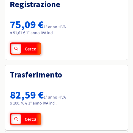
Documentazione
Documentazione
Registrazione
Roadmap & Changelog
Tariffe
Roadmap & Changelog
Roadmap & Changelog
Osservabilità
Disponibilità per Region
Documentazione
75,09 €
Roadmap & Changelog
1° anno +IVA
Roadmap & Changelog
o 91,61 € 1° anno IVA incl.
Cerca
Trasferimento
82,59 €
1° anno +IVA
o 100,76 € 1° anno IVA incl.
Cerca