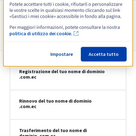
Potete accettare tutti i cookie, rifiutarli o personalizzare
le vostre scelte in qualsiasi momento cliccando sul link
Visualizza tutte le estensioni
«Gestisci i miei cookie» accessibile in fondo alla pagina.
Per maggiori informazioni, potete consultare la nostra
Informazioni su .com.ec
politica di utilizzo dei cookie.
Impostare
Accetta tutto
Registrazione del tuo nome di dominio
.com.ec
Rinnovo del tuo nome di dominio
.com.ec
Trasferimento del tuo nome di
dominio .com.ec