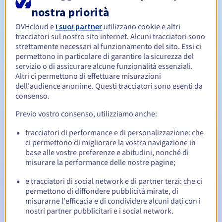
nostra priorità
Da 1 a 10 anni
OVHcloud e
i suoi partner
utilizzano cookie e altri
Periodo di rinnovo
tracciatori sul nostro sito internet. Alcuni tracciatori sono
strettamente necessari al funzionamento del sito. Essi ci
permettono in particolare di garantire la sicurezza del
servizio o di assicurare alcune funzionalità essenziali.
30 giorni
Redemption period
Altri ci permettono di effettuare misurazioni
dell'audience anonime. Questi tracciatori sono esenti da
consenso.
Notifiche automatiche:
Previo vostro consenso, utilizziamo anche:
Email di notifica:
60, 30, 15, 7 e 3 giorni prima della
tracciatori di performance e di personalizzazione: che
scadenza
ci permettono di migliorare la vostra navigazione in
base alle vostre preferenze e abitudini, nonché di
Email il giorno della scadenza
per notificare la
misurare la performance delle nostre pagine;
sospensione del nome di dominio
e tracciatori di social network e di partner terzi: che ci
Email dopo il Redemption Grace Period
per notificare la
permettono di diffondere pubblicità mirate, di
cancellazione del nome di dominio
misurarne l'efficacia e di condividere alcuni dati con i
nostri partner pubblicitari e i social network.