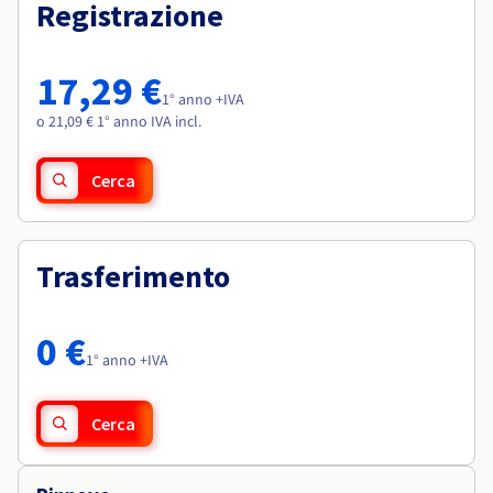
Documentazione
Documentazione
Registrazione
Roadmap & Changelog
Tariffe
Roadmap & Changelog
Roadmap & Changelog
Osservabilità
Disponibilità per Region
Documentazione
17,29 €
Roadmap & Changelog
1° anno +IVA
Roadmap & Changelog
o 21,09 € 1° anno IVA incl.
Cerca
Trasferimento
0 €
1° anno +IVA
Cerca