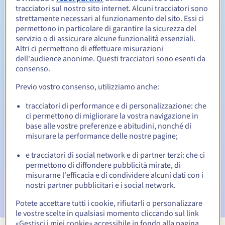
tracciatori sul nostro sito internet. Alcuni tracciatori sono
Da 1 a 10 anni
strettamente necessari al funzionamento del sito. Essi ci
Periodo di rinnovo
permettono in particolare di garantire la sicurezza del
servizio o di assicurare alcune funzionalità essenziali.
Altri ci permettono di effettuare misurazioni
dell'audience anonime. Questi tracciatori sono esenti da
30 giorni
Redemption period
consenso.
Previo vostro consenso, utilizziamo anche:
Notifiche automatiche:
tracciatori di performance e di personalizzazione: che
ci permettono di migliorare la vostra navigazione in
Email di notifica:
60, 30, 15, 7 e 3 giorni prima della
base alle vostre preferenze e abitudini, nonché di
scadenza
misurare la performance delle nostre pagine;
Email il giorno della scadenza
per notificare la
e tracciatori di social network e di partner terzi: che ci
sospensione del nome di dominio
permettono di diffondere pubblicità mirate, di
misurarne l'efficacia e di condividere alcuni dati con i
Email dopo il Redemption Grace Period
per notificare la
nostri partner pubblicitari e i social network.
cancellazione del nome di dominio
Potete accettare tutti i cookie, rifiutarli o personalizzare
le vostre scelte in qualsiasi momento cliccando sul link
«Gestisci i miei cookie» accessibile in fondo alla pagina.