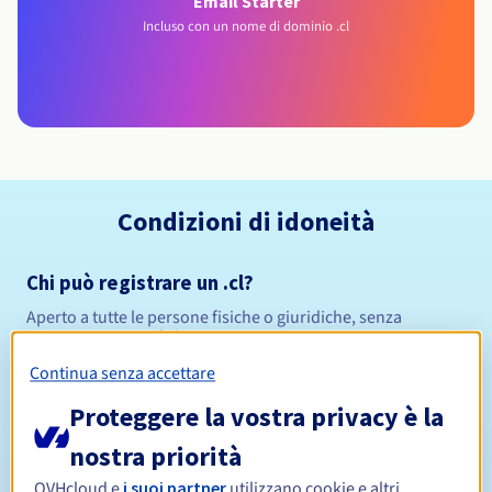
Email Starter
Incluso con un nome di dominio .cl
Condizioni di idoneità
Chi può registrare un .cl?
Aperto a tutte le persone fisiche o giuridiche, senza
restrizioni geografiche.
Continua senza accettare
Regole di gestione e notifiche
Proteggere la vostra privacy è la
Da 1 a 10 anni
Periodo di registrazione
nostra priorità
OVHcloud e
i suoi partner
utilizzano cookie e altri