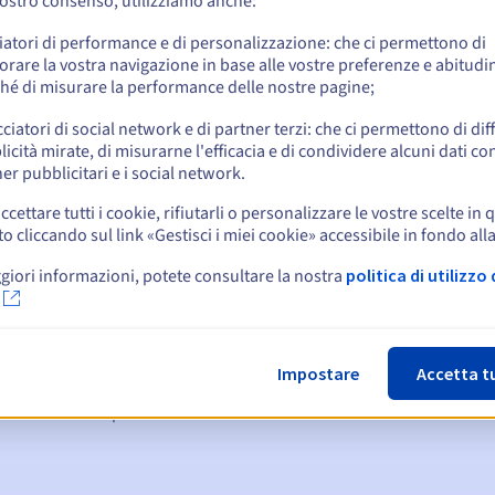
vostro consenso, utilizziamo anche:
e
iatori di performance e di personalizzazione: che ci permettono di
orare la vostra navigazione in base alle vostre preferenze e abitudin
hé di misurare la performance delle nostre pagine;
cciatori di social network e di partner terzi: che ci permettono di di
icità mirate, di misurarne l'efficacia e di condividere alcuni dati con
er pubblicitari e i social network.
ccettare tutti i cookie, rifiutarli o personalizzare le vostre scelte in 
cliccando sul link «Gestisci i miei cookie» accessibile in fondo all
giori informazioni, potete consultare la nostra
politica di utilizzo 
:
15, 7 e 3 giorni prima della scadenza
denza
per notificare la sospensione del nome di dominio
Impostare
Accetta t
n Grace Period
per notificare la cancellazione del nome di dominio