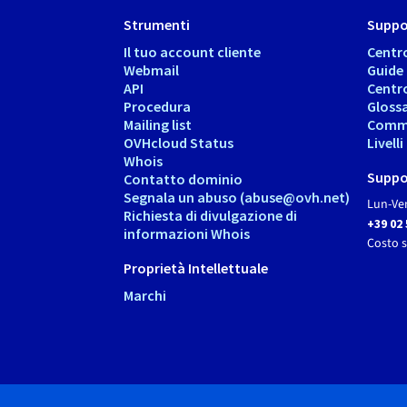
Strumenti
Suppo
Il tuo account cliente
Centr
Webmail
Guide
API
Centr
Procedura
Gloss
Mailing list
Comm
OVHcloud Status
Livell
Whois
Suppo
Contatto dominio
Segnala un abuso (abuse@ovh.net)
Lun-Ven
Richiesta di divulgazione di
+39 02
informazioni Whois
Costo 
Proprietà Intellettuale
Marchi