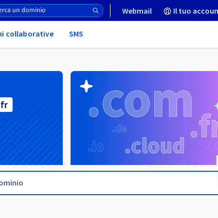
Webmail
Il tuo accoun
ni collaborative
SMS
fr