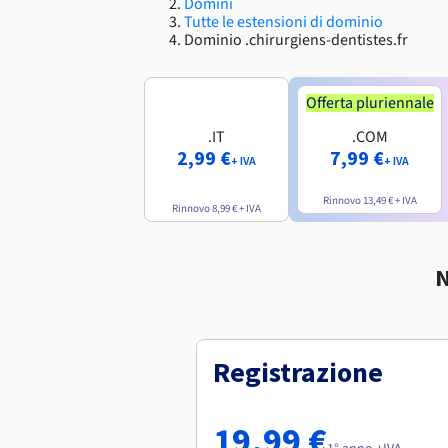
Domini
Tutte le estensioni di dominio
Dominio .chirurgiens-dentistes.fr
Offerta pluriennale
.IT
.COM
2,99 €
7,99 €
+ IVA
+ IVA
Rinnovo
13,49 €
+ IVA
Rinnovo
8,99 €
+ IVA
N
Registrazione
19,99 €