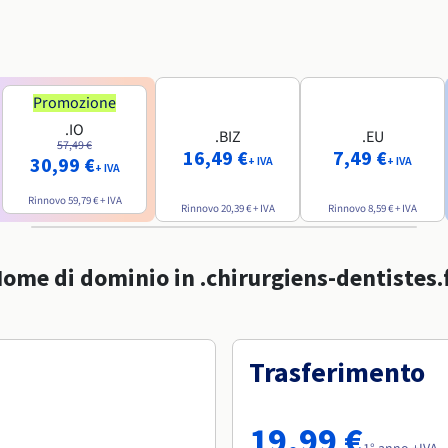
Promozione
.IO
.BIZ
.EU
57,49 €
16,49 €
7,49 €
30,99 €
+ IVA
+ IVA
+ IVA
Rinnovo
59,79 €
+ IVA
Rinnovo
20,39 €
+ IVA
Rinnovo
8,59 €
+ IVA
ome di dominio in .chirurgiens-dentistes.
Trasferimento
19,99 €