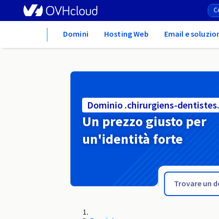
Home
Domini
Hosting Web
Email e soluzio
Dominio .chirurgiens-dentistes.
Un prezzo giusto per
un'identità forte
.chiro.pro