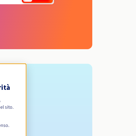
rità
o
l sito.
enso.