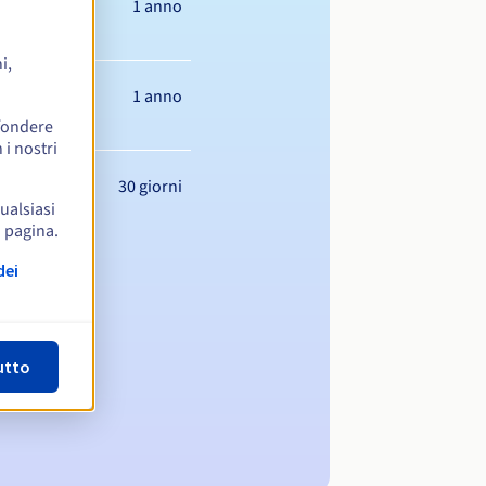
1 anno
i,
1 anno
ffondere
 i nostri
30 giorni
qualsiasi
a pagina.
dei
utto