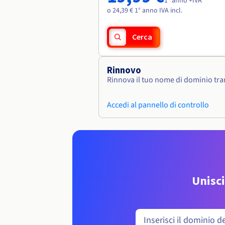
1° anno +IVA
o 24,39 € 1° anno IVA incl.
Cerca
Rinnovo
Rinnova il tuo nome di dominio tram
Accedi al pannello di controllo
Unisci