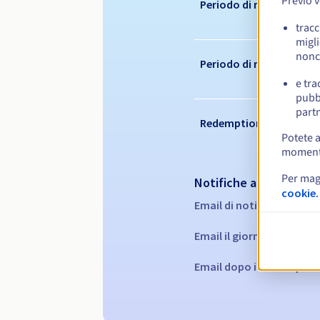
Previo 
Periodo di registrazion
tracc
migli
nonc
Periodo di rinnovo
e tra
pubbl
partn
Redemption period
Potete a
momento 
Per mag
Notifiche automatiche
cookie.
Email di notifica:
60, 30, 
Email il giorno della sca
Email dopo il Redemptio