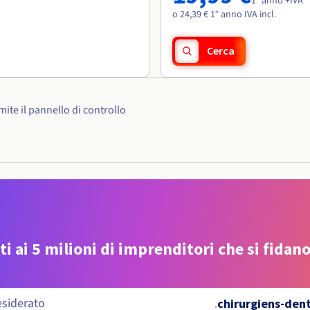
1° anno +IVA
o 24,39 € 1° anno IVA incl.
Cerca
ite il pannello di controllo
ti ai 5 milioni di imprenditori che si fidano
.
chirurgiens-dent