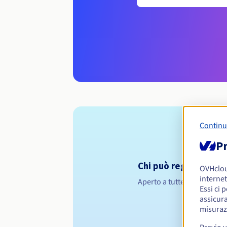
Continu
Pr
Chi può registrare un
OVHclo
internet
Aperto a tutte le persone f
Essi ci 
assicura
misuraz