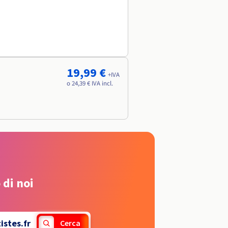
19,99 €
+IVA
o 24,39 € IVA incl.
 di noi
istes.fr
Cerca