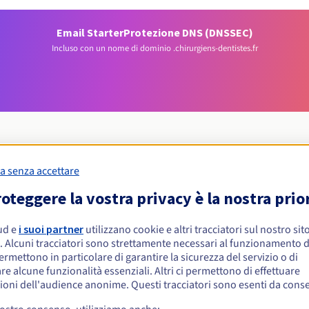
Email Starter
Protezione DNS (DNSSEC)
Incluso con un nome di dominio .chirurgiens-dentistes.fr
a senza accettare
Condizioni di idoneità
oteggere la vostra privacy è la nostra prio
 .chirurgiens-dentistes.fr?
ud e
i suoi partner
utilizzano cookie e altri tracciatori sul nostro sit
. Alcuni tracciatori sono strettamente necessari al funzionamento de
isiche o giuridiche, senza restrizioni geografiche.
permettono in particolare di garantire la sicurezza del servizio o di
re alcune funzionalità essenziali. Altri ci permettono di effettuare
Regole di gestione e notifiche
ioni dell'audience anonime. Questi tracciatori sono esenti da cons