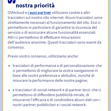
nostra priorità
OVHcloud e
i suoi partner
utilizzano cookie e altri
Da 1 a 10 anni
Periodo di rinnovo
tracciatori sul nostro sito internet. Alcuni tracciatori sono
strettamente necessari al funzionamento del sito. Essi ci
permettono in particolare di garantire la sicurezza del
servizio o di assicurare alcune funzionalità essenziali.
30 giorni
Redemption period
Altri ci permettono di effettuare misurazioni
dell'audience anonime. Questi tracciatori sono esenti da
consenso.
Previo vostro consenso, utilizziamo anche:
Notifiche automatiche:
Email di notifica:
60, 30, 15, 7 e 3 giorni prima della
tracciatori di performance e di personalizzazione: che
scadenza
ci permettono di migliorare la vostra navigazione in
base alle vostre preferenze e abitudini, nonché di
misurare la performance delle nostre pagine;
Email il giorno della scadenza
per notificare la
sospensione del nome di dominio
e tracciatori di social network e di partner terzi: che ci
permettono di diffondere pubblicità mirate, di
Email dopo il Redemption Grace Period
per notificare la
misurarne l'efficacia e di condividere alcuni dati con i
cancellazione del nome di dominio
nostri partner pubblicitari e i social network.