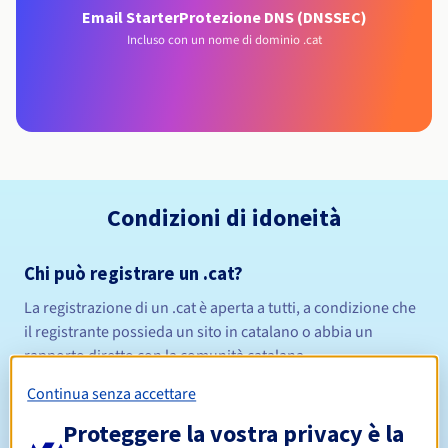
Email Starter
Protezione DNS (DNSSEC)
Incluso con un nome di dominio .cat
Condizioni di idoneità
Chi può registrare un .cat?
La registrazione di un .cat è aperta a tutti, a condizione che
il registrante possieda un sito in catalano o abbia un
rapporto diretto con la comunità catalana.
Regole di gestione e notifiche
Continua senza accettare
Proteggere la vostra privacy è la
Da 1 a 10 anni
Periodo di registrazione