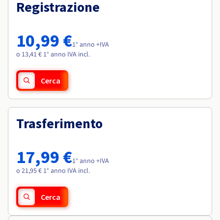
Documentazione
Documentazione
Registrazione
Roadmap & Changelog
Tariffe
Roadmap & Changelog
Roadmap & Changelog
Osservabilità
Disponibilità per Region
Documentazione
10,99 €
Roadmap & Changelog
1° anno +IVA
Roadmap & Changelog
o 13,41 € 1° anno IVA incl.
Cerca
Trasferimento
17,99 €
1° anno +IVA
o 21,95 € 1° anno IVA incl.
Cerca