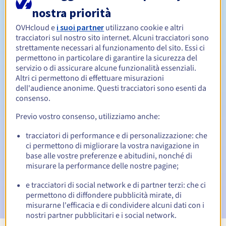
nostra priorità
Da 1 a 10 anni
Periodo di rinnovo
OVHcloud e
i suoi partner
utilizzano cookie e altri
tracciatori sul nostro sito internet. Alcuni tracciatori sono
strettamente necessari al funzionamento del sito. Essi ci
permettono in particolare di garantire la sicurezza del
Redemption period
servizio o di assicurare alcune funzionalità essenziali.
Altri ci permettono di effettuare misurazioni
dell'audience anonime. Questi tracciatori sono esenti da
consenso.
Notifiche automatiche:
Previo vostro consenso, utilizziamo anche:
Email di notifica:
60, 30, 15, 7 e 3 giorni prima della
scadenza
tracciatori di performance e di personalizzazione: che
ci permettono di migliorare la vostra navigazione in
Email il giorno della scadenza
per notificare la
base alle vostre preferenze e abitudini, nonché di
sospensione del nome di dominio
misurare la performance delle nostre pagine;
Email dopo il Redemption Grace Period
per notificare la
e tracciatori di social network e di partner terzi: che ci
cancellazione del nome di dominio
permettono di diffondere pubblicità mirate, di
misurarne l'efficacia e di condividere alcuni dati con i
nostri partner pubblicitari e i social network.