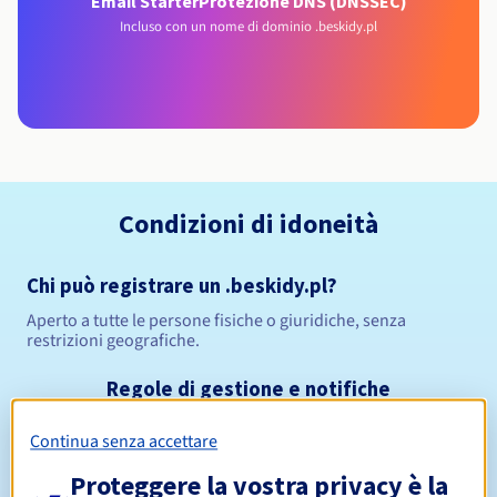
Email Starter
Protezione DNS (DNSSEC)
Incluso con un nome di dominio .beskidy.pl
Condizioni di idoneità
Chi può registrare un .beskidy.pl?
Aperto a tutte le persone fisiche o giuridiche, senza
restrizioni geografiche.
Regole di gestione e notifiche
Continua senza accettare
Da 1 a 10 anni
Periodo di registrazione
Proteggere la vostra privacy è la