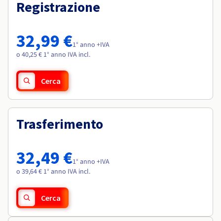
Documentazione
Documentazione
Registrazione
Roadmap & Changelog
Tariffe
Roadmap & Changelog
Roadmap & Changelog
Osservabilità
Disponibilità per Region
Documentazione
32,99 €
Roadmap & Changelog
1° anno +IVA
Roadmap & Changelog
o 40,25 € 1° anno IVA incl.
Cerca
Trasferimento
32,49 €
1° anno +IVA
o 39,64 € 1° anno IVA incl.
Cerca