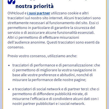
nostra priorità
Da 1 a 10 anni
OVHcloud e
i suoi partner
utilizzano cookie e altri
Periodo di rinnovo
tracciatori sul nostro sito internet. Alcuni tracciatori sono
strettamente necessari al funzionamento del sito. Essi ci
permettono in particolare di garantire la sicurezza del
servizio o di assicurare alcune funzionalità essenziali.
30 giorni
Redemption period
Altri ci permettono di effettuare misurazioni
dell'audience anonime. Questi tracciatori sono esenti da
consenso.
Notifiche automatiche:
Previo vostro consenso, utilizziamo anche:
Email di notifica:
60, 30, 15, 7 e 3 giorni prima della
tracciatori di performance e di personalizzazione: che
scadenza
ci permettono di migliorare la vostra navigazione in
base alle vostre preferenze e abitudini, nonché di
Email il giorno della scadenza
per notificare la
misurare la performance delle nostre pagine;
sospensione del nome di dominio
e tracciatori di social network e di partner terzi: che ci
Email dopo il Redemption Grace Period
per notificare la
permettono di diffondere pubblicità mirate, di
cancellazione del nome di dominio
misurarne l'efficacia e di condividere alcuni dati con i
nostri partner pubblicitari e i social network.