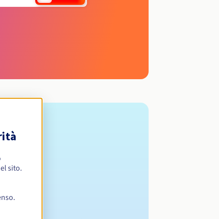
rità
o
l sito.
enso.