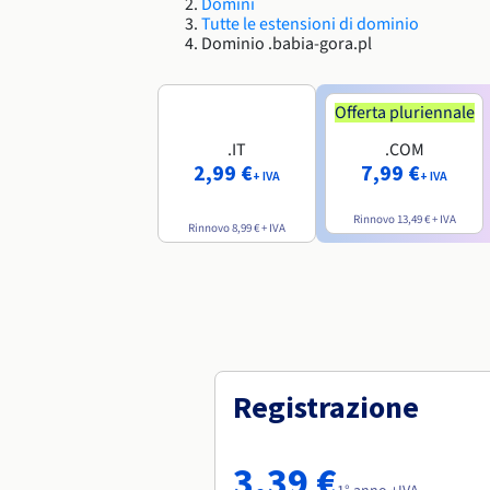
Domini
Tutte le estensioni di dominio
Dominio .babia-gora.pl
Offerta pluriennale
.IT
.COM
2,99 €
7,99 €
+ IVA
+ IVA
Rinnovo
13,49 €
+ IVA
Rinnovo
8,99 €
+ IVA
Registrazione
3,39 €