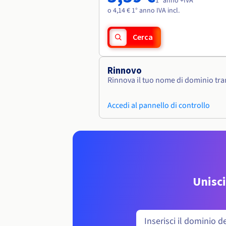
1° anno +IVA
o 4,14 € 1° anno IVA incl.
Cerca
Rinnovo
Rinnova il tuo nome di dominio tram
Accedi al pannello di controllo
Unisci