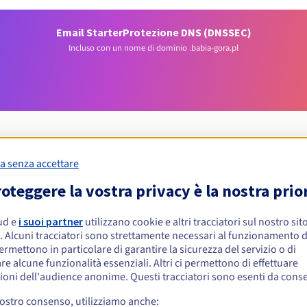
Email Starter
Protezione DNS (DNSSEC)
Incluso con un nome di dominio .babia-gora.pl
a senza accettare
Condizioni di idoneità
oteggere la vostra privacy è la nostra prio
ud e
i suoi partner
utilizzano cookie e altri tracciatori sul nostro sit
 .babia-gora.pl?
. Alcuni tracciatori sono strettamente necessari al funzionamento de
isiche o giuridiche, senza restrizioni geografiche.
permettono in particolare di garantire la sicurezza del servizio o di
re alcune funzionalità essenziali. Altri ci permettono di effettuare
Regole di gestione e notifiche
ioni dell'audience anonime. Questi tracciatori sono esenti da cons
vostro consenso, utilizziamo anche: