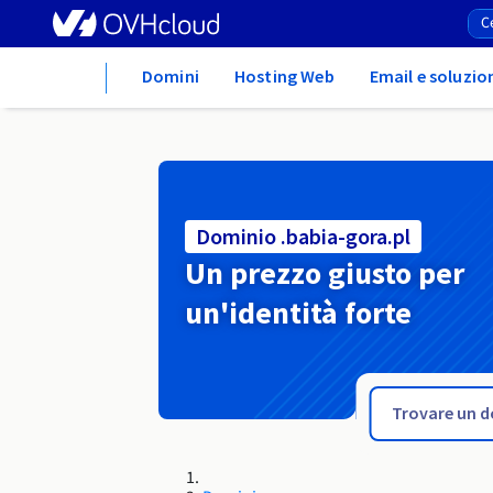
Home
Domini
Hosting Web
Email e soluzio
Dominio .babia-gora.pl
Un prezzo giusto per
un'identità forte
.avoues.fr