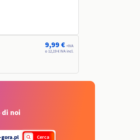
9,99 €
+IVA
o 12,19 € IVA incl.
 di noi
-gora.pl
Cerca