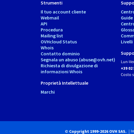
Strumenti
Suppo
Il tuo account cliente
Centr
Webmail
Guide
API
Centr
Procedura
Gloss
Mailing list
Comm
OVHcloud Status
Livell
Whois
Suppo
Contatto dominio
Segnala un abuso (abuse@ovh.net)
Lun-Ven
Richiesta di divulgazione di
+39 02
informazioni Whois
Costo 
Proprietà Intellettuale
Marchi
I
© Copyright 1999-2026 OVH SAS.