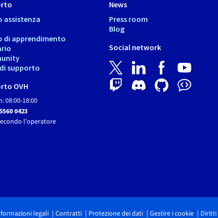
rto
News
o assistenza
Press room
Blog
o di apprendimento
Social network
ario
unity
i di supporto
rto OVH
: 08:00-18:00
 5560 0423
secondo l'operatore
nformazioni legali
Contratti
Protezione dei dati
Gestire i cookie
Diritt