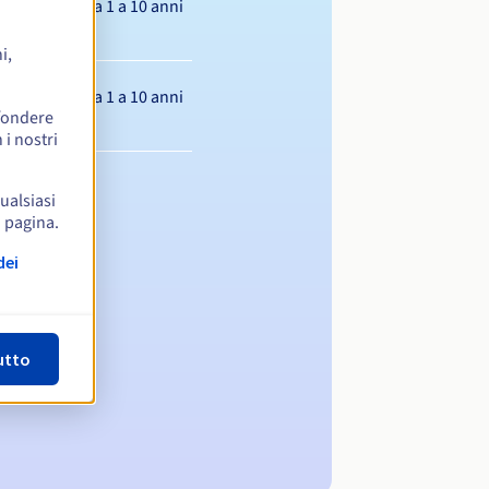
Da 1 a 10 anni
i,
Da 1 a 10 anni
ffondere
 i nostri
qualsiasi
a pagina.
dei
utto