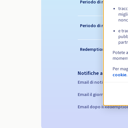
Periodo di registrazion
tracc
migli
nonc
Periodo di rinnovo
e tra
pubbl
partn
Redemption period
Potete a
momento 
Per mag
Notifiche automatiche
cookie.
Email di notifica:
60, 30, 
Email il giorno della sca
Email dopo il Redemptio