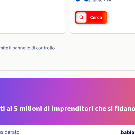
1° anno +IVA
Cerca
ite il pannello di controllo
ti ai 5 milioni di imprenditori che si fidano
.
babia