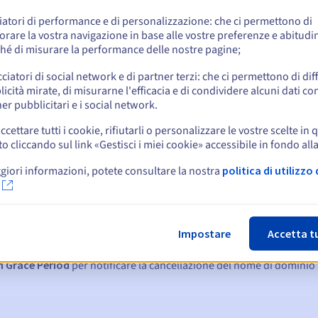
e
iatori di performance e di personalizzazione: che ci permettono di
orare la vostra navigazione in base alle vostre preferenze e abitudin
hé di misurare la performance delle nostre pagine;
cciatori di social network e di partner terzi: che ci permettono di di
icità mirate, di misurarne l'efficacia e di condividere alcuni dati con
er pubblicitari e i social network.
ccettare tutti i cookie, rifiutarli o personalizzare le vostre scelte in 
cliccando sul link «Gestisci i miei cookie» accessibile in fondo all
giori informazioni, potete consultare la nostra
politica di utilizzo 
:
15, 7 e 3 giorni prima della scadenza
Impostare
Accetta t
denza
per notificare la sospensione del nome di dominio
n Grace Period
per notificare la cancellazione del nome di dominio