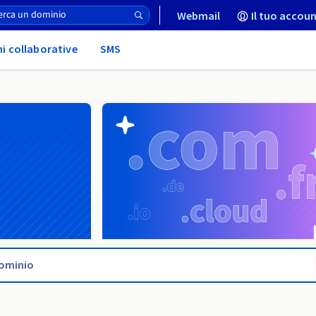
Webmail
Il tuo accoun
ni collaborative
SMS