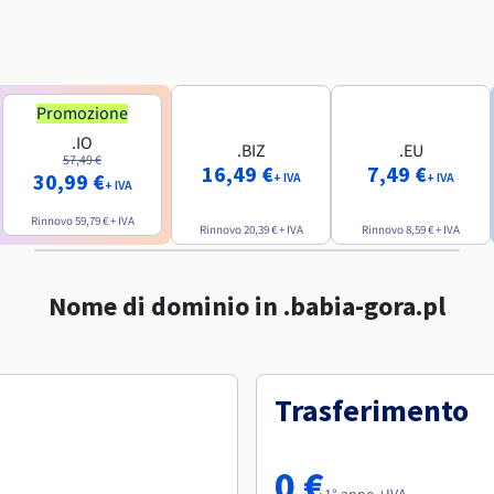
Promozione
.IO
.BIZ
.EU
57,49 €
16,49 €
7,49 €
30,99 €
+ IVA
+ IVA
+ IVA
Rinnovo
59,79 €
+ IVA
Rinnovo
20,39 €
+ IVA
Rinnovo
8,59 €
+ IVA
Nome di dominio in .babia-gora.pl
Trasferimento
0 €