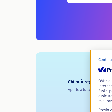
Continu
Pr
OVHclo
Chi può registrare un
internet
Aperto a tutte le persone f
Essi ci 
assicura
misuraz
Previo 