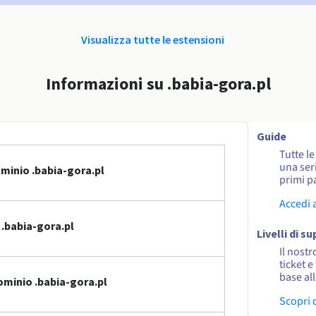
Visualizza tutte le estensioni
Informazioni su .babia-gora.pl
Guide
Tutte l
una seri
minio .babia-gora.pl
primi pa
Accedi 
.babia-gora.pl
Livelli di s
Il nostr
ticket e
base al
ominio .babia-gora.pl
Scopri 