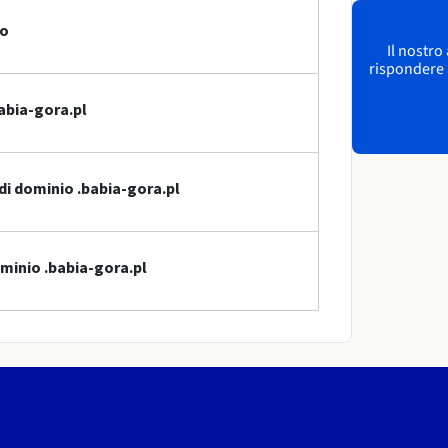
io
Il nostro
rispondere a
abia-gora.pl
di dominio .babia-gora.pl
ominio .babia-gora.pl