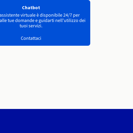
Chatbot
 assistente virtuale è disponibile 24/7 per
lle tue domande e guidarti nell'utilizzo dei
tuoi servizi.
Contattaci