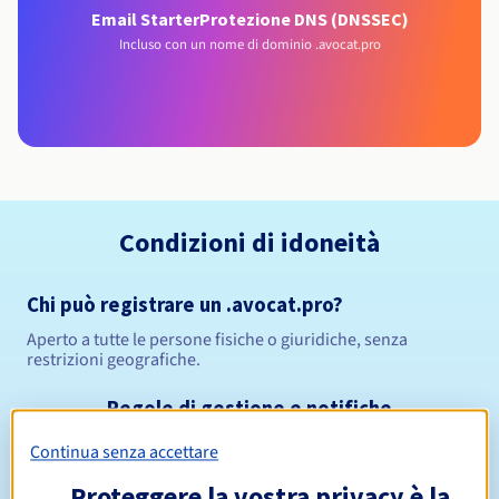
Email Starter
Protezione DNS (DNSSEC)
Incluso con un nome di dominio .avocat.pro
Condizioni di idoneità
Chi può registrare un .avocat.pro?
Aperto a tutte le persone fisiche o giuridiche, senza
restrizioni geografiche.
Regole di gestione e notifiche
Continua senza accettare
Da 1 a 10 anni
Periodo di registrazione
Proteggere la vostra privacy è la