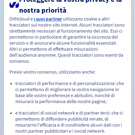
nostra priorità
Da 1 a 9 anni
Periodo di rinnovo
OVHcloud e
i suoi partner
utilizzano cookie e altri
tracciatori sul nostro sito internet. Alcuni tracciatori sono
strettamente necessari al funzionamento del sito. Essi ci
permettono in particolare di garantire la sicurezza del
30 giorni
Redemption period
servizio o di assicurare alcune funzionalità essenziali.
Altri ci permettono di effettuare misurazioni
dell'audience anonime. Questi tracciatori sono esenti da
consenso.
Notifiche automatiche:
Previo vostro consenso, utilizziamo anche:
Email di notifica:
60, 30, 15, 7 e 3 giorni prima della
scadenza
tracciatori di performance e di personalizzazione: che
ci permettono di migliorare la vostra navigazione in
Email il giorno della scadenza
per notificare la
base alle vostre preferenze e abitudini, nonché di
sospensione del nome di dominio
misurare la performance delle nostre pagine;
Email dopo il Redemption Grace Period
per notificare la
e tracciatori di social network e di partner terzi: che ci
cancellazione del nome di dominio
permettono di diffondere pubblicità mirate, di
misurarne l'efficacia e di condividere alcuni dati con i
nostri partner pubblicitari e i social network.