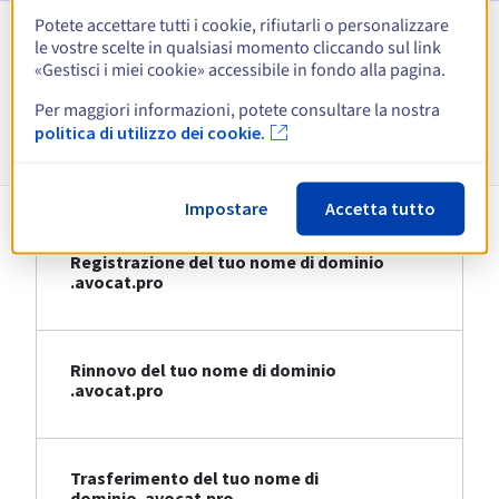
Potete accettare tutti i cookie, rifiutarli o personalizzare
le vostre scelte in qualsiasi momento cliccando sul link
Visualizza tutte le estensioni
«Gestisci i miei cookie» accessibile in fondo alla pagina.
Per maggiori informazioni, potete consultare la nostra
Informazioni su .avocat.pro
politica di utilizzo dei cookie.
Impostare
Accetta tutto
Registrazione del tuo nome di dominio
.avocat.pro
Rinnovo del tuo nome di dominio
.avocat.pro
Trasferimento del tuo nome di
dominio .avocat.pro