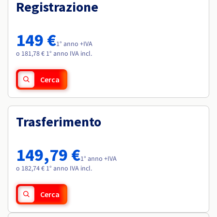
Documentazione
Documentazione
Registrazione
Roadmap & Changelog
Tariffe
Roadmap & Changelog
Roadmap & Changelog
Osservabilità
Disponibilità per Region
Documentazione
149 €
Roadmap & Changelog
1° anno +IVA
Roadmap & Changelog
o 181,78 € 1° anno IVA incl.
Cerca
Trasferimento
149,79 €
1° anno +IVA
o 182,74 € 1° anno IVA incl.
Cerca