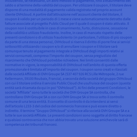
includendo, se necessario, un altro metodo di pagamento, fino a esaurimento del
saldo o al termine della validità del coupon. Per utilizzare il coupon, il titolare deve
disporre di una modalità di pagamento valida registrata nel proprio account
cliente OVHcloud. A partire dall’attivazione nell'account cliente del titolare, il
coupon è valido per un periodo di 1 mese e viene automaticamente detratto dalle
fatture associate al progetto Public Cloud per il quale il coupon è stato attivato. Il
coupon non è sostituibile in caso di smarrimento, furto, distruzione, cessazione
della validità o utilizzo fraudolento. Inoltre, in caso di mancato rispetto delle
presenti condizioni o di utilizzo fraudolento (in particolare, l'utilizzo di più coupon
da parte di una stessa persona), OVHcloud si riserva il diritto di porre fine ai servizi
sottoscritti utilizzando i coupon e/o di annullare i coupon e il titolare sarà
comunque tenuto al pagamento integrale a OVHcloud degli importi relativi ai
servizi consumati, compreso l'importo dei coupon, senza pregiudizio del
risarcimento che OVHcloud potrebbe richiedere. Nei limiti consentiti dalle
normative in vigore, la responsabilità di OVHcloud nell’ambito di questa offerta
promozionale è limitata all'importo del coupon. I coupon sono creati e rilasciati
dalle società Affiliate di OVH Groupe SA (537 407 926 RCS Lille Métropole, 2 rue
Kellermann, 59100 Roubaix, Francia), a seconda della società del gruppo OVHcloud
con cui il titolare ordina il servizio Public Cloud che usufruisce del coupon (questa
entità sarà chiamata da qui in poi “OVHcloud”). Ai fini delle presenti Condizioni, le
società "Affiliate" sono tutte le società che OVH Groupe SA controlla, che
controllano OVH Groupe SA o con cui OVH Groupe SA si trova sotto il controllo
comune di una terza entità. Il concetto di controllo è da intendersi ai sensi
dell’articolo L233-3 del codice del commercio francese e può essere diretto o
indiretto. Il termine "Gruppo OVHcloud" si riferisce alla società OVH Groupe SA e a
tutte le sue società Affiliate. Le presenti condizioni sono soggette al diritto francese
e qualsiasi controversia che non abbia trovato una soluzione amichevole sarà di
competenza dei tribunali francesi.