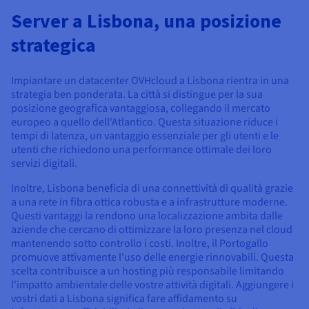
Documentazione
Documentazione
Documentazione
Tariffe
Server a Lisbona, una posizione
Roadmap & Changelog
Roadmap & Changelog
Roadmap & Changelog
Osservabilità
Disponibilità per Region
strategica
Documentazione
Roadmap & Changelog
Roadmap & Changelog
Impiantare un datacenter OVHcloud a Lisbona rientra in una
strategia ben ponderata. La città si distingue per la sua
posizione geografica vantaggiosa, collegando il mercato
europeo a quello dell'Atlantico. Questa situazione riduce i
tempi di latenza, un vantaggio essenziale per gli utenti e le
utenti che richiedono una performance ottimale dei loro
servizi digitali.
Inoltre, Lisbona beneficia di una connettività di qualità grazie
a una rete in fibra ottica robusta e a infrastrutture moderne.
Questi vantaggi la rendono una localizzazione ambita dalle
aziende che cercano di ottimizzare la loro presenza nel cloud
mantenendo sotto controllo i costi. Inoltre, il Portogallo
promuove attivamente l'uso delle energie rinnovabili. Questa
scelta contribuisce a un hosting più responsabile limitando
l'impatto ambientale delle vostre attività digitali. Aggiungere i
vostri dati a Lisbona significa fare affidamento su