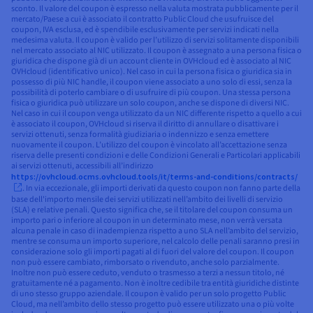
sconto. Il valore del coupon è espresso nella valuta mostrata pubblicamente per il
mercato/Paese a cui è associato il contratto Public Cloud che usufruisce del
coupon, IVA esclusa, ed è spendibile esclusivamente per servizi indicati nella
medesima valuta. Il coupon è valido per l’utilizzo di servizi solitamente disponibili
nel mercato associato al NIC utilizzato. Il coupon è assegnato a una persona fisica o
giuridica che dispone già di un account cliente in OVHcloud ed è associato al NIC
OVHcloud (identificativo unico). Nel caso in cui la persona fisica o giuridica sia in
possesso di più NIC handle, il coupon viene associato a uno solo di essi, senza la
possibilità di poterlo cambiare o di usufruire di più coupon. Una stessa persona
fisica o giuridica può utilizzare un solo coupon, anche se dispone di diversi NIC.
Nel caso in cui il coupon venga utilizzato da un NIC differente rispetto a quello a cui
è associato il coupon, OVHcloud si riserva il diritto di annullare o disattivare i
servizi ottenuti, senza formalità giudiziaria o indennizzo e senza emettere
nuovamente il coupon. L’utilizzo del coupon è vincolato all’accettazione senza
riserva delle presenti condizioni e delle Condizioni Generali e Particolari applicabili
ai servizi ottenuti, accessibili all’indirizzo
https://ovhcloud.ocms.ovhcloud.tools/it/terms-and-conditions/contracts/
. In via eccezionale, gli importi derivati da questo coupon non fanno parte della
base dell'importo mensile dei servizi utilizzati nell’ambito dei livelli di servizio
(SLA) e relative penali. Questo significa che, se il titolare del coupon consuma un
importo pari o inferiore al coupon in un determinato mese, non verrà versata
alcuna penale in caso di inadempienza rispetto a uno SLA nell’ambito del servizio,
mentre se consuma un importo superiore, nel calcolo delle penali saranno presi in
considerazione solo gli importi pagati al di fuori del valore del coupon. Il coupon
non può essere cambiato, rimborsato o rivenduto, anche solo parzialmente.
Inoltre non può essere ceduto, venduto o trasmesso a terzi a nessun titolo, né
gratuitamente né a pagamento. Non è inoltre cedibile tra entità giuridiche distinte
di uno stesso gruppo aziendale. Il coupon è valido per un solo progetto Public
Cloud, ma nell’ambito dello stesso progetto può essere utilizzato una o più volte