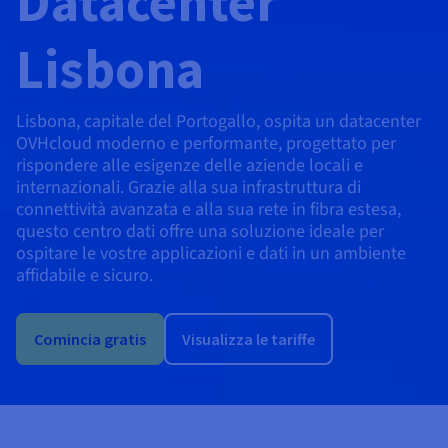
Datacenter
Block Storage & Object Storage
AI Endpoints - Catalogo dei modelli
Roadmap & Changelog
Roadmap & Changelog
Tariffe
Sviluppatori
Tariffe
HYCU for OVHcloud
Guide e documentazione
Managed HSM
Disponibilità per Region
MCP Server
Lisbona
Cloud Store
OVHcloud Connect
Rivenditori
CDN Infrastructure
Database aggiuntivi
Quantum
DISTRIBUIRE IL TRAFFICO
AI Endpoints - Bases API
Roadmap e Changelog
Rivenditori
Documentazione
Guide e documentazione
Database gestiti
SAP HANA ON OVHCLOUD
Load Balancer
Dedicated HSM
Roadmap & Changelog
Conformità e certificazioni
Cloud Native
CDN Infrastructure
BGP Services
Opzione Certificati SSL
Sicurezza
UTILIZZI
AI Endpoints - Batch API
Tariffe
Tutti gli utilizzi
SAP HANA on Bare Metal
Roadmap & Changelog
Containers & Orchestration
Lisbona, capitale del Portogallo, ospita un datacenter
Disponibilità per Region
Infrastruttura anti-DDoS
Resilienza e AZ
OVHcloud moderno e performante, progettato per
AI & HPC
BGP Services
Opzione CDN
PROTEZIONE E SICUREZZA
Operazioni
Tariffe
Documentazione
rispondere alle esigenze delle aziende locali e
SAP HANA on Private Cloud
GPUS
IAM/KMS
internazionali. Grazie alla sua infrastruttura di
Documentazione
Disponibilità per Region
Roadmap & Changelog
Grid computing
Infrastruttura anti-DDoS
OPCP Packager
PROTEZIONE E SICUREZZA
UTILIZZI
Nvidia H200
Sviluppatori
connettività avanzata e alla sua rete in fibra estesa,
Roadmap & Changelog
Documentazione
Tariffe
questo centro dati offre una soluzione ideale per
Logs & Metrics
Roadmap & Changelog
Disponibilità per Region
Tariffe
Infrastruttura anti-DDoS
Virtualizzazione e containerizzazione
Game DDoS Protection
Come creare un sito Web?
CLOUD READY
ospitare le vostre applicazioni e dati in un ambiente
Nvidia H100
Documentazione
Documentazione
affidabile e sicuro.
Tariffe
Roadmap & Changelog
Roadmap & Changelog
Cloud ready
Game DDoS Protection
Sito web e applicazioni aziendali
DNSSEC
Ospitare un sito WordPress
Region
Nvidia L40S
Roadmap & Changelog
Documentazione
Self-Service Portal, API & IaC
DNSSEC
Tutti gli utilizzi
SSL Gateway
Creare un sito in un clic
Comincia gratis
Visualizza le tariffe
Roadmap & Changelog
Nvidia L4
IAM & Tenant Management
SSL Gateway
Creare un e-commerce
Tutte le GPU →
Tariffe
Documentazione
OS e licenze
Roadmap & Changelog
Governance & Quotas