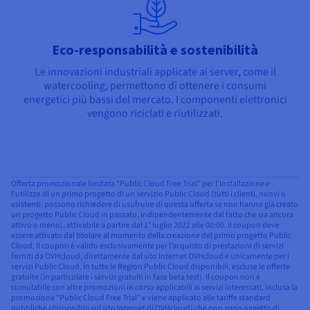
Eco-responsabilità e sostenibilità
Le innovazioni industriali applicate ai server, come il
watercooling, permettono di ottenere i consumi
energetici più bassi del mercato. I componenti elettronici
vengono riciclati e riutilizzati.
Offerta promozionale limitata "Public Cloud Free Trial" per l'installazione e
l'utilizzo di un primo progetto di un servizio Public Cloud (tutti i clienti, nuovi o
esistenti, possono richiedere di usufruire di questa offerta se non hanno già creato
un progetto Public Cloud in passato, indipendentemente dal fatto che sia ancora
attivo o meno), attivabile a partire dal 1° luglio 2022 alle 00:00. Il coupon deve
essere attivato dal titolare al momento della creazione del primo progetto Public
Cloud. Il coupon è valido esclusivamente per l’acquisto di prestazioni di servizi
forniti da OVHcloud, direttamente dal sito Internet OVHcloud e unicamente per i
servizi Public Cloud, in tutte le Region Public Cloud disponibili, escluse le offerte
gratuite (in particolare i servizi gratuiti in fase beta test). Il coupon non è
cumulabile con altre promozioni in corso applicabili ai servizi interessati, inclusa la
promozione "Public Cloud Free Trial" e viene applicato alle tariffe standard
pubbliche (disponibili sul sito Internet di OVHcloud) che non sono oggetto di