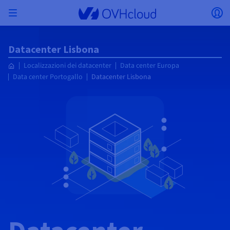
Skip to main content
Apri menu
Ap
Torna al menu
Datacenter Lisbona
Valuta, prezzo e disponibilità del prodotto
ISOLARE LA RETE
AI SOLUTIONS
GESTIONE DELLE IDENTITÀ
OSSERVABILITÀ
STRUMENTI PER SVILUPPATORI
VMWARE ON OVHCLOUD
INFRA AS A SERVICE
CONNETTIVITÀ SERVER
OSSERVABILITÀ
LE NOSTRE GAMME DI SERVER
CONNETTIVITÀ
OSSERVABILITÀ
HOSTING WEB
Localizzazioni dei datacenter
Data center Europa
Virtual Machine Instances
Managed Kubernetes Service
Block Storage
PostgreSQL
Data platform
Quantum Emulators
Bare Metal Pod
Veeam Managed Backup
Identity and Access Management (IAM)
VPS 2027
Enterprise File Storage
Key Management Service (KMS)
Cerca un dominio
Tutte le soluzioni e-mail
Invia i tuoi SMS professionali
possono variare in base al paese selezionato.
Hosted Private Cloud
Server dedicati
Compute
Domini
Data center Portogallo
Datacenter Lisbona
VMWare qualificato SecNumCloud
Private Network (vRack)
AI Notebooks
Identity and Access Management (IAM)
Service Logs
API OVHcloud
Public VCF as-a-Service
Infra as a Service
Rete privata (vRack)
Services Logs
Kimsufi (T1/T2)
Rete privata (vRack)
Logs Data Platform
Eco: per prezzi accessibili
Cloud GPU
Managed Private Registry
File Storage
MySQL
Kafka
Cos'è il calcolo quantistico?
Veeam for Public VCF as a service
Key Management Service (KMS)
VPS n8n
Veeam Enterprise Plus
Identity and Access Management (IAM)
Rinnova il tuo dominio
Tutte le soluzioni Exchange
Paese
SecNumCloud
Hosting Web
Containers
VPS
Benvenuto in OVHcloud.
Documentation
Nutanix su Bare Metal Pod qualificato
VPC
AI Training
Logs Data Platform
Command Line Interface (CLI)
Managed VMware vSphere
Modello di deploy
Rete privata NSX-T
Logs Data Platform
Advance (T3)
OVHcloud Link Aggregation
Service Logs
Business: per i professionisti
SICUREZZA E CRITTOGRAFIA
Roadmap & Changelog
Serverless
Managed Rancher Service
Object Storage
MongoDB
ClickHouse
Quantum Processing Units (QPU)
SecNumCloud
Veeam Enterprise Plus
Secret Manager
VPS Plesk
Backup Agent
Secret Manager
Trasferisci il tuo dominio in OVHcloud
Licenze Microsoft 365
Effettua il login per ordinare e gestire i tuoi prodotti e
Email e soluzioni collaborative
On-Prem Cloud Platform
Storage & Backup
Storage
Valuta
servizi e monitorare gli ordini.
Key Management Service (KMS)
OVHcloud Connect
AI Deploy
Metriche di osservabilità
Cloud Shell
Managed VMware Cloud Foundation (VCF) –
Compute e Virtualization
Rete privata – Nutanix Flow Virtual Networking
Game (T3)
Additional IP
Agencies: per le agenzie web
Seleziona una valuta
Cold Archive
Valkey
Managed Dashboards
SAP HANA su VMware qualificato SecNumCloud
Zerto for Managed VMware vSphere
Hardware Security Module (HSM)
VPS cPanel
NAS-HA
Hardware Security Module (HSM)
Visualizza le 900 estensioni di dominio disponibili
Documentazione
Documentazione
Stretched 3-AZ
Storage & Backup
Network
Network
SMS
Tariffe
Tariffe
Tariffe
Documentazione
Sito web (lingua)
Secret Manager
Roadmap e Changelog
Roadmap & Changelog
Storage
Additional IP
Scale (T4)
Bring Your Own IP
Confronta i nostri hosting web
Il tuo account cliente
GESTIRE GLI IP PUBBLICI
GOVERNANCE
STRUMENTI IAC
Savings Plan
Savings Plan
Cluster on demand
Disponibilità per Region
Roadmap & Changelog
Backup
OpenSearch
HYCU for OVHcloud
VPS WordPress
Cloud Disk Array
Seleziona un sito web
NUTANIX ON OVHCLOUD
SNC Cloud Platform
Sicurezza e identità
Database
Network
Region
Region
Tariffe
Documentazione
Documentazione
Documentazione
Tariffe
Gateway
End-to-End Encryption
FinOps
Terraform
Rete, Sicurezza e Air Gap
Bring Your Own IP
High Grade (T5)
Managed Hosting for WordPress
SERVIZI DI RETE
Guide e documentazione
Webmail
Documentazione
Documentazione
Disponibilità per Region
Roadmap & Changelog
Documentazione
Roadmap e Changelog
Roadmap & Changelog
Offerte speciali
Applicazioni, OS e pannelli di gestione
Pack Nutanix
Accedi al sito web
INFERENCE SOLUTIONS
Roadmap & Changelog
Roadmap & Changelog
Roadmap & Changelog
Tariffe
Documentazione
Tariffe
Roadmap & Changelog
Documentazione
Documentazione
Sicurezza e identità
Operazioni
Analytics
Floating IP
Landing Zone
Load Balancer OVHcloud
Compute & Network
ALTRO
STRUMENTI IA
PLATFORM AS A SERVICE
SERVIZI DI RETE
MODALITÀ DI DEPLOY
SERVIZI AGGIUNTIVI
AI Endpoints
Disponibilità per Region
Roadmap & Changelog
Disponibilità per Region
Roadmap & Changelog
Whois
Agenzia/Multisiti
BYOL Nutanix
Documentazione
Documentazione
Roadmap e Changelog
Shared HSM
SHAI
Operazioni
AI
Bring Your Own IP
Platform as a Service
Load Balancer OVHcloud
Wholesale
OVHcloud Connect
Video Center