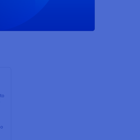
ato
e
so