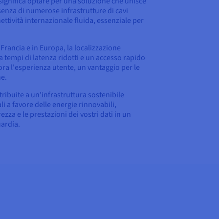
a significa optare per una soluzione che unisce
senza di numerose infrastrutture di cavi
ttività internazionale fluida, essenziale per
in Francia e in Europa, la localizzazione
 tempi di latenza ridotti e un accesso rapido
liora l'esperienza utente, un vantaggio per le
ne.
tribuite a un'infrastruttura sostenibile
li a favore delle energie rinnovabili,
zza e le prestazioni dei vostri dati in un
ardia.