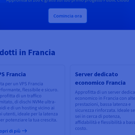
Approfitta di
200 €
gratis sul tuo primo progetto Public Cloud
Comincia ora
odotti in Francia
PS Francia
Server dedicato
economico Francia
ta per un VPS Francia
rformante, flessibile e sicuro.
Approfitta di un server dedic
rofitta di un traffico
economico in Francia con alt
imitato, di dischi NVMe ultra-
prestazioni, bassa latenza e
idi e di un hosting vicino ai
sicurezza rinforzata. Ideale se
i utenti, ideale per la latenza
sei in cerca di potenza,
er potenziare la tua crescita.
affidabilità e flessibilità a bas
costo.
opri di più