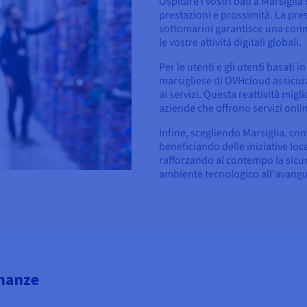
Ospitare i vostri dati a Marsigli
prestazioni e prossimità. La pre
sottomarini garantisce una conne
le vostre attività digitali globali.
Per le utenti e gli utenti basati 
marsigliese di OVHcloud assicura
ai servizi. Questa reattività mig
aziende che offrono servizi onli
Infine, scegliendo Marsiglia, con
beneficiando delle iniziative loca
rafforzando al contempo la sicure
ambiente tecnologico all'avangu
inanze