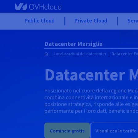
Skip to main content
Public Cloud
Private Cloud
Serv
Datacenter Marsiglia
Localizzazioni dei datacenter
Data center E
Datacenter M
Posizionato nel cuore della regione Medi
combina connettività internazionale e inf
posizione strategica, risponde alle esigen
performante per i loro dati, beneficiand
Comincia gratis
Visualizza le tariffe