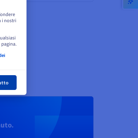
ffondere
 i nostri
qualsiasi
a pagina.
dei
udi
utto
nuto.