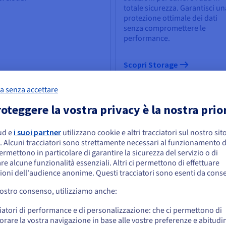
totale sicurezza. Garantisci un
protezione ottimale dei dati
senza compromettere le
performance.
Scopri Storage
a senza accettare
 & Machine Learning
Database
oteggere la vostra privacy è la nostra prio
potenza dell'Intelligenza
Scegli tra un’ampia selezione 
ificiale alla portata di tutti:
motori di database e fai gestire
ud e
i suoi partner
utilizzano cookie e altri tracciatori sul nostro sit
embra che la tua localizzazione sia Stati
edi a strumenti in grado di
tua infrastruttura di dati da m
. Alcuni tracciatori sono strettamente necessari al funzionamento de
olvere le sfide aziendali.
esperte.
niti
permettono in particolare di garantire la sicurezza del servizio o di
re alcune funzionalità essenziali. Altri ci permettono di effettuare
 effettuare un ordine da Stati Uniti, è necessario accedere al sito web del Pa
ioni dell'audience anonime. Questi tracciatori sono esenti da cons
reare un account.
vostro consenso, utilizziamo anche:
Vai al sito Stati Uniti
opri IA & Machine Learning
iatori di performance e di personalizzazione: che ci permettono di
Scopri Cloud Databases
us.ovhcloud.com/
Inglese
USD - $
orare la vostra navigazione in base alle vostre preferenze e abitudin