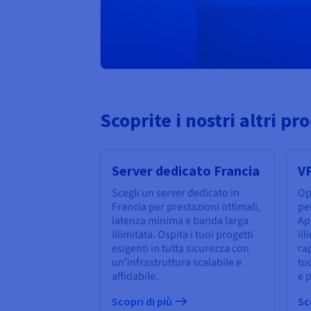
Scoprite i nostri altri pr
Server dedicato Francia
V
Scegli un server dedicato in
Op
Francia per prestazioni ottimali,
pe
latenza minima e banda larga
App
illimitata. Ospita i tuoi progetti
ill
esigenti in tutta sicurezza con
rap
un'infrastruttura scalabile e
tuo
affidabile.
e p
Scopri di più
Sc