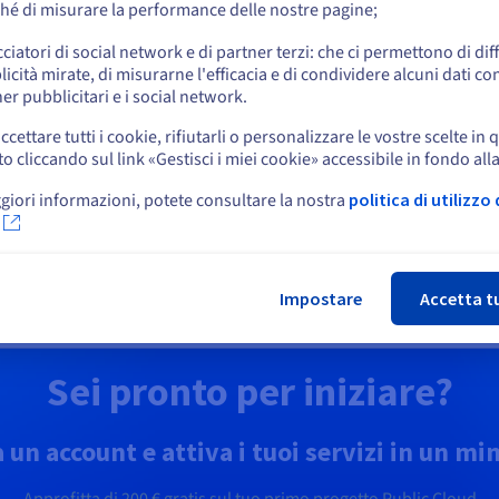
hé di misurare la performance delle nostre pagine;
o
formatica quantistica
Identity, Security &
cciatori di social network e di partner terzi: che ci permettono di di
icità mirate, di misurarne l'efficacia e di condividere alcuni dati con
Operations
lora l’informatica quantistica
Resta sul sito web attuale
er pubblicitari e i social network.
zie a una piattaforma
Proteggi, gestisci e monitora i
ficata: simula, testa ed esegui
ccettare tutti i cookie, rifiutarli o personalizzare le vostre scelte in 
tuoi servizi cloud in OVHcloud
oritmi su emulatori e QPU in
cliccando sul link «Gestisci i miei cookie» accessibile in fondo all
Seleziona un altro sito web
ta semplicità.
giori informazioni, potete consultare la nostra
politica di utilizzo 
opri Quantum as a Service
Scopri Soluzioni Identity,
Security & Operations
Chi
Impostare
Accetta t
Sei pronto per iniziare?
 un account e attiva i tuoi servizi in un mi