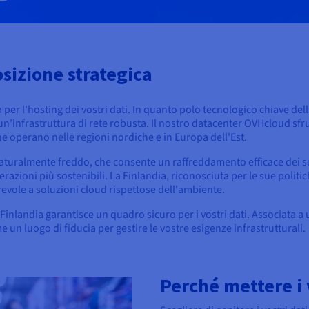
osizione strategica
per l'hosting dei vostri dati. In quanto polo tecnologico chiave dell
n'infrastruttura di rete robusta. Il nostro datacenter OVHcloud sfrut
che operano nelle regioni nordiche e in Europa dell'Est.
a naturalmente freddo, che consente un raffreddamento efficace dei s
azioni più sostenibili. La Finlandia, riconosciuta per le sue politic
vole a soluzioni cloud rispettose dell'ambiente.
a Finlandia garantisce un quadro sicuro per i vostri dati. Associata a
 un luogo di fiducia per gestire le vostre esigenze infrastrutturali.
Perché mettere i v