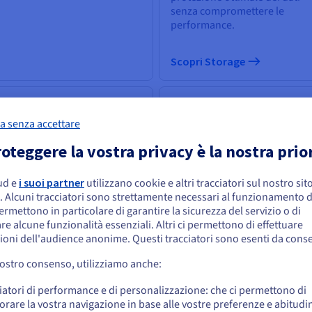
senza compromettere le
performance.
Scopri Storage
 & Machine Learning
Database
a senza accettare
potenza dell'Intelligenza
Scegli tra un’ampia selezione 
ificiale alla portata di tutti:
motori di database e fai gestire
oteggere la vostra privacy è la nostra prio
edi a strumenti in grado di
tua infrastruttura di dati da m
olvere le sfide aziendali.
esperte.
ud e
i suoi partner
utilizzano cookie e altri tracciatori sul nostro sit
embra che la tua localizzazione sia Stati
. Alcuni tracciatori sono strettamente necessari al funzionamento de
niti
permettono in particolare di garantire la sicurezza del servizio o di
re alcune funzionalità essenziali. Altri ci permettono di effettuare
 effettuare un ordine da Stati Uniti, è necessario accedere al sito web del Pa
ioni dell'audience anonime. Questi tracciatori sono esenti da cons
reare un account.
opri IA & Machine Learning
vostro consenso, utilizziamo anche:
Scopri Cloud Databases
Vai al sito Stati Uniti
iatori di performance e di personalizzazione: che ci permettono di
us.ovhcloud.com/
Inglese
USD - $
orare la vostra navigazione in base alle vostre preferenze e abitudin