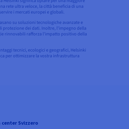
ti a Helsinki significa optare per una maggiore
na rete ultra veloce, la città beneficia di una
ervire i mercati europei e globali.
basano su soluzioni tecnologiche avanzate e
i protezione dei dati. Inoltre, l'impegno della
ie rinnovabili rafforza l'impatto positivo della
aggi tecnici, ecologici e geografici, Helsinki
a per ottimizzare la vostra infrastruttura
 center Svizzero