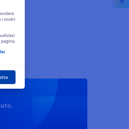
ffondere
 i nostri
qualsiasi
a pagina.
dei
udi
utto
nuto.