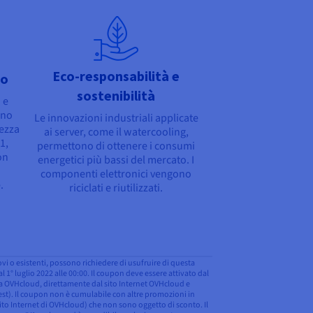
Eco-responsabilità e
ro
sostenibilità
 e
ono
Le innovazioni industriali applicate
rezza
ai server, come il watercooling,
1,
permettono di ottenere i consumi
on
energetici più bassi del mercato. I
componenti elettronici vengono
.
riciclati e riutilizzati.
uovi o esistenti, possono richiedere di usufruire di questa
1° luglio 2022 alle 00:00. Il coupon deve essere attivato dal
 da OVHcloud, direttamente dal sito Internet OVHcloud e
a test). Il coupon non è cumulabile con altre promozioni in
 sito Internet di OVHcloud) che non sono oggetto di sconto. Il