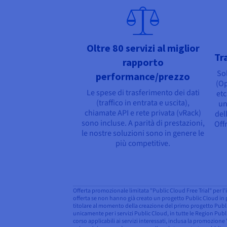
Oltre 80 servizi al miglior
Tr
rapporto
So
performance/prezzo
(O
Le spese di trasferimento dei dati
etc
(traffico in entrata e uscita),
un
chiamate API e rete privata (vRack)
del
sono incluse. A parità di prestazioni,
Off
le nostre soluzioni sono in genere le
più competitive.
Offerta promozionale limitata "Public Cloud Free Trial" per l'i
offerta se non hanno già creato un progetto Public Cloud in p
titolare al momento della creazione del primo progetto Public
unicamente per i servizi Public Cloud, in tutte le Region Publi
corso applicabili ai servizi interessati, inclusa la promozione