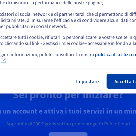
formatica quantistica
Identity, Security &
hé di misurare la performance delle nostre pagine;
o
Operations
lora l’informatica quantistica
cciatori di social network e di partner terzi: che ci permettono di di
zie a una piattaforma
Proteggi, gestisci e monitora i
icità mirate, di misurarne l'efficacia e di condividere alcuni dati con
ficata: simula, testa ed esegui
Resta sul sito web attuale
tuoi servizi cloud in OVHcloud
er pubblicitari e i social network.
oritmi su emulatori e QPU in
ta semplicità.
ccettare tutti i cookie, rifiutarli o personalizzare le vostre scelte in 
cliccando sul link «Gestisci i miei cookie» accessibile in fondo all
Seleziona un altro sito web
opri Quantum as a Service
Scopri Soluzioni Identity,
giori informazioni, potete consultare la nostra
politica di utilizzo 
Security & Operations
Chi
Impostare
Accetta t
Sei pronto per iniziare?
 un account e attiva i tuoi servizi in un mi
Approfitta di
200 €
gratis sul tuo primo progetto Public Cloud