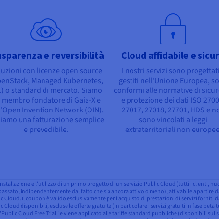
asparenza e reversibilità
Cloud affidabile e sicu
luzioni con licenze open source
I nostri servizi sono progettati
penStack, Managed Kubernetes,
gestiti nell'Unione Europea, s
.) o standard di mercato. Siamo
conformi alle normative di sicu
 membro fondatore di Gaia-X e
e protezione dei dati ISO 2700
l'Open Invention Network (OIN).
27017, 27018, 27701, HDS e n
riamo una fatturazione semplice
sono vincolati a leggi
e prevedibile.
extraterritoriali non europee
nstallazione e l'utilizzo di un primo progetto di un servizio Public Cloud (tutti i clienti, n
assato, indipendentemente dal fatto che sia ancora attivo o meno), attivabile a partire dal 
 Cloud. Il coupon è valido esclusivamente per l’acquisto di prestazioni di servizi forniti
c Cloud disponibili, escluse le offerte gratuite (in particolare i servizi gratuiti in fase bet
 "Public Cloud Free Trial" e viene applicato alle tariffe standard pubbliche (disponibili sul