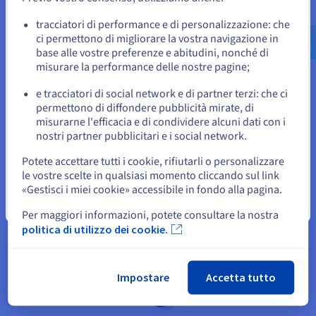
contrattuali presenti nell’allegato “OVHcloud Healthcare
Vai al sito Stati Uniti
Addendum” relativo all’hosting di dati sanitari. Contatta il
us.ovhcloud.com/
Inglese
USD - $
tracciatori di performance e di personalizzazione: che
nostro servizio commerciale.
ci permettono di migliorare la vostra navigazione in
base alle vostre preferenze e abitudini, nonché di
o
misurare la performance delle nostre pagine;
Scopri di più sui livelli di supporto
e tracciatori di social network e di partner terzi: che ci
Resta sul sito web attuale
permettono di diffondere pubblicità mirate, di
misurarne l'efficacia e di condividere alcuni dati con i
nostri partner pubblicitari e i social network.
Seleziona un altro sito web
Potete accettare tutti i cookie, rifiutarli o personalizzare
le vostre scelte in qualsiasi momento cliccando sul link
«Gestisci i miei cookie» accessibile in fondo alla pagina.
Chiudi
Per maggiori informazioni, potete consultare la nostra
politica di utilizzo dei cookie.
Impostare
Accetta tutto