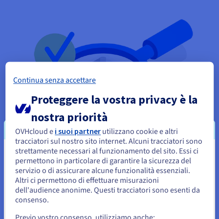
Continua senza accettare
Proteggere la vostra privacy è la
nostra priorità
OVHcloud e
i suoi partner
utilizzano cookie e altri
tracciatori sul nostro sito internet. Alcuni tracciatori sono
strettamente necessari al funzionamento del sito. Essi ci
Prerequisiti per l’hosting di dati sanitari
Sembra che la tua localizzazione sia
permettono in particolare di garantire la sicurezza del
servizio o di assicurare alcune funzionalità essenziali.
Stati Uniti
L’abbonamento a un servizio OVHcloud per l’hosting di dati
Altri ci permettono di effettuare misurazioni
sanitari richiede la previa sottoscrizione di un livello di
dell'audience anonime. Questi tracciatori sono esenti da
Per effettuare un ordine da Stati Uniti, è necessario accedere al
supporto
Business
o
Enterprise
per il servizio
sito web del Paese e creare un account.
consenso.
corrispondente. È inoltre necessario accettare le condizioni
Previo vostro consenso, utilizziamo anche: