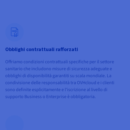
Documentazione
Documentazione
Documentazione
Tariffe
Roadmap & Changelog
Roadmap & Changelog
Roadmap & Changelog
Osservabilità
Disponibilità per Region
Documentazione
Roadmap & Changelog
Roadmap & Changelog
Obblighi contrattuali rafforzati
Offriamo condizioni contrattuali specifiche per il settore
sanitario che includono misure di sicurezza adeguate e
obblighi di disponibilità garantiti su scala mondiale. La
condivisione delle responsabilità tra OVHcloud e i clienti
sono definite esplicitamente e l'iscrizione al livello di
supporto Business o Enterprise è obbligatoria.