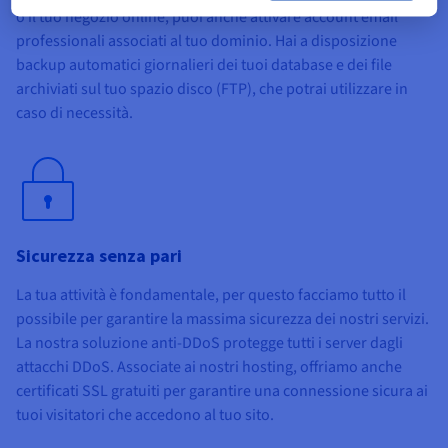
o il tuo negozio online, puoi anche attivare account email
professionali associati al tuo dominio. Hai a disposizione
backup automatici giornalieri dei tuoi database e dei file
archiviati sul tuo spazio disco (FTP), che potrai utilizzare in
caso di necessità.
Sicurezza senza pari
La tua attività è fondamentale, per questo facciamo tutto il
possibile per garantire la massima sicurezza dei nostri servizi.
La nostra soluzione anti-DDoS protegge tutti i server dagli
attacchi DDoS. Associate ai nostri hosting, offriamo anche
certificati SSL gratuiti per garantire una connessione sicura ai
tuoi visitatori che accedono al tuo sito.