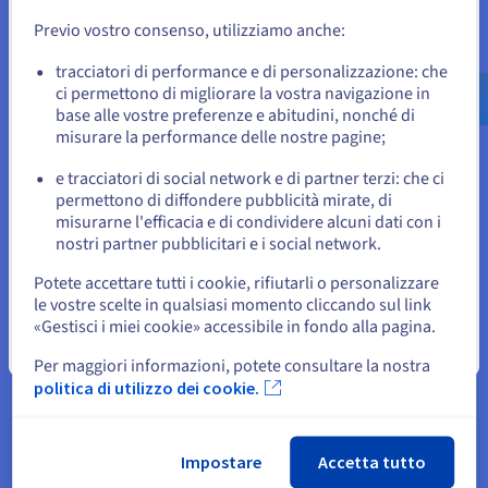
Previo vostro consenso, utilizziamo anche:
Vai al sito Stati Uniti
us.ovhcloud.com/
Inglese
USD - $
tracciatori di performance e di personalizzazione: che
Le migliori performance possibili
ci permettono di migliorare la vostra navigazione in
base alle vostre preferenze e abitudini, nonché di
La qualità del server su cui è ospitato il tuo sito Web non è
o
misurare la performance delle nostre pagine;
l'unico criterio per misurarne le prestazioni. Anche la
localizzazione è importante, perché determina la velocità alla
e tracciatori di social network e di partner terzi: che ci
Resta sul sito web attuale
permettono di diffondere pubblicità mirate, di
quale le pagine vengono visualizzate sul browser dei tuoi
misurarne l'efficacia e di condividere alcuni dati con i
clienti. Un hosting locale garantisce quindi tempi di
nostri partner pubblicitari e i social network.
caricamento più bassi.
Seleziona un altro sito web
Potete accettare tutti i cookie, rifiutarli o personalizzare
le vostre scelte in qualsiasi momento cliccando sul link
«Gestisci i miei cookie» accessibile in fondo alla pagina.
Chiudi
Per maggiori informazioni, potete consultare la nostra
politica di utilizzo dei cookie.
Servizi professionali inclusi
Per aiutarti nella tua attività, abbiamo progettato piani di
Impostare
Accetta tutto
hosting con una gamma di servizi. Oltre a pubblicare il tuo sito