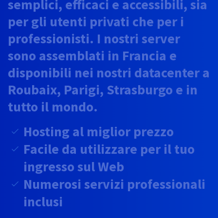
semplici, efficaci e accessibili, sia
Documentazione
Documentazione
Documentazione
Tariffe
Roadmap & Changelog
Roadmap & Changelog
Roadmap & Changelog
Osservabilità
per gli utenti privati che per i
Disponibilità per Region
Documentazione
professionisti. I nostri server
Roadmap & Changelog
Roadmap & Changelog
sono assemblati in Francia e
disponibili nei nostri datacenter a
Roubaix, Parigi, Strasburgo e in
tutto il mondo.
Hosting al miglior prezzo
Facile da utilizzare per il tuo
ingresso sul Web
Numerosi servizi professionali
inclusi