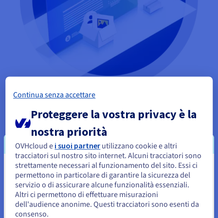
Continua senza accettare
I vantaggi di ospitare il tuo sito Web
Proteggere la vostra privacy è la
localmente
nostra priorità
Scegliendo un
hosting Web
locale, garantisci che il
OVHcloud e
i suoi partner
utilizzano cookie e altri
tuo progetto abbia la miglior base possibile. Assicuri
tracciatori sul nostro sito internet. Alcuni tracciatori sono
inoltre alla tua attività e ai tuoi clienti una riservatezza
strettamente necessari al funzionamento del sito. Essi ci
e una sicurezza rispettose delle norme europee.
Sembra che la tua localizzazione sia
permettono in particolare di garantire la sicurezza del
Questo dimostra ai visitatori locali la serietà e
servizio o di assicurare alcune funzionalità essenziali.
Stati Uniti
l'affidabilità del tuo sito Internet.
Altri ci permettono di effettuare misurazioni
dell'audience anonime. Questi tracciatori sono esenti da
Per effettuare un ordine da Stati Uniti, è necessario accedere al
sito web del Paese e creare un account.
consenso.