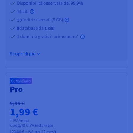
Disponibilità osservata del 99,9%
siti
15
indirizzi email (
5 GB
)
10
database da
5
1 GB
dominio gratis il primo anno*
1
Scopri di più
Consigliato
Pro
9,99 €
1,99 €
+ IVA/mese
cioè
2,43 €
IVA incl./mese
(
23,88 €
+ IVA
per 12 mesi)