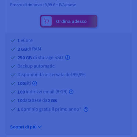
Prezzo di rinnovo :
9,99 €
+ IVA/mese
Ordina adesso
vCore
1
di RAM
2 GB
di storage SSD
250 GB
Backup automatici
Disponibilità osservata del 99,9%
siti
100
indirizzi email (
5 GB
)
100
database da
10
2 GB
1
dominio gratis il primo anno*
Scopri di più