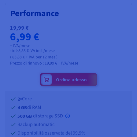
Performance
19,99 €
6,99 €
+ IVA/mese
cioè
8,53 €
IVA incl./mese
(
83,88 €
+ IVA
per 12 mesi)
Prezzo di rinnovo :
19,99 €
+ IVA/mese
Ordina adesso
vCore
2
di RAM
4 GB
di storage SSD
500 GB
Backup automatici
Disponibilità osservata del 99,9%