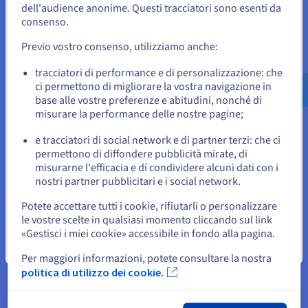
Sviluppa i tuoi progetti senza cambiare infrastruttura
dell'audience anonime. Questi tracciatori sono esenti da
Per effettuare un ordine da Stati Uniti, è necessario accedere al
aggiungendo risorse, domini e database in base alla tua
sito web del Paese e creare un account.
consenso.
crescita.
Previo vostro consenso, utilizziamo anche:
Vai al sito Stati Uniti
us.ovhcloud.com/
Inglese
USD - $
tracciatori di performance e di personalizzazione: che
ci permettono di migliorare la vostra navigazione in
base alle vostre preferenze e abitudini, nonché di
o
misurare la performance delle nostre pagine;
Visualizza tutti i nostri hosting web
e tracciatori di social network e di partner terzi: che ci
Resta sul sito web attuale
permettono di diffondere pubblicità mirate, di
misurarne l'efficacia e di condividere alcuni dati con i
nostri partner pubblicitari e i social network.
Seleziona un altro sito web
Potete accettare tutti i cookie, rifiutarli o personalizzare
le vostre scelte in qualsiasi momento cliccando sul link
«Gestisci i miei cookie» accessibile in fondo alla pagina.
Chiudi
Per maggiori informazioni, potete consultare la nostra
I nostri hosting multisito per tutti
politica di utilizzo dei cookie.
i tuoi progetti web