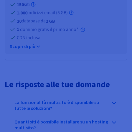
siti
150
indirizzi email (
5 GB
)
1.000
database da
20
2 GB
1
dominio gratis il primo anno*
CDN inclusa
Scopri di più
Le risposte alle tue domande
La funzionalità multisito è disponibile su
tutte le soluzioni?
Quanti siti è possibile installare su un hosting
multisito?