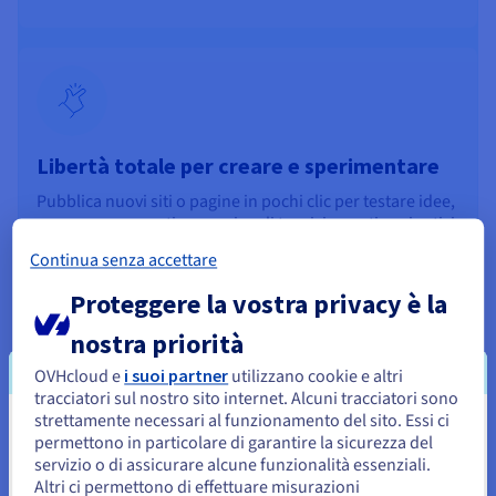
Libertà totale per creare e sperimentare
Pubblica nuovi siti o pagine in pochi clic per testare idee,
campagne o eventi senza vincoli tecnici o costi aggiuntivi.
Continua senza accettare
Proteggere la vostra privacy è la
nostra priorità
OVHcloud e
i suoi partner
utilizzano cookie e altri
tracciatori sul nostro sito internet. Alcuni tracciatori sono
strettamente necessari al funzionamento del sito. Essi ci
Sembra che la tua localizzazione sia
permettono in particolare di garantire la sicurezza del
Hosting che si evolve con le tue esigenze
servizio o di assicurare alcune funzionalità essenziali.
Stati Uniti
Altri ci permettono di effettuare misurazioni