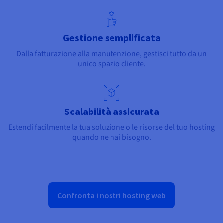
Documentazione
Documentazione
Documentazione
Tariffe
Roadmap & Changelog
Roadmap & Changelog
Roadmap & Changelog
Osservabilità
Disponibilità per Region
Documentazione
Gestione semplificata
Roadmap & Changelog
Roadmap & Changelog
Dalla fatturazione alla manutenzione, gestisci tutto da un
unico spazio cliente.
Scalabilità assicurata
Estendi facilmente la tua soluzione o le risorse del tuo hosting
quando ne hai bisogno.
Confronta i nostri hosting web