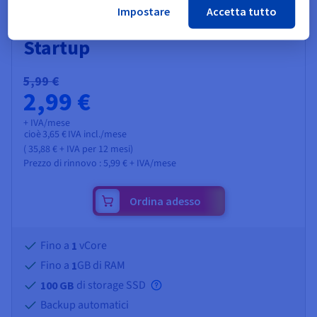
Impostare
Accetta tutto
Startup
5,99 €
2,99 €
+ IVA/mese
cioè
3,65 €
IVA incl./mese
(
35,88 €
+ IVA
per 12 mesi)
Prezzo di rinnovo :
5,99 €
+ IVA/mese
Ordina adesso
Fino a
vCore
1
Fino a
GB di RAM
1
di storage SSD
100 GB
Backup automatici