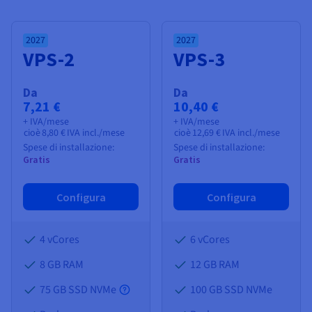
Documentazione
Documentazione
Documentazione
Tariffe
Roadmap & Changelog
Roadmap & Changelog
Roadmap & Changelog
Osservabilità
Disponibilità per Region
2027
2027
Documentazione
VPS-2
VPS-3
Roadmap & Changelog
Roadmap & Changelog
Da
Da
7,21 €
10,40 €
+ IVA/mese
+ IVA/mese
cioè
8,80 €
IVA incl./mese
cioè
12,69 €
IVA incl./mese
Spese di installazione:
Spese di installazione:
Gratis
Gratis
Configura
Configura
4 vCores
6 vCores
8 GB
RAM
12 GB
RAM
75 GB SSD NVMe
100 GB SSD NVMe