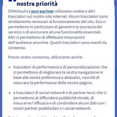
Un VPS fornisce potenza di calcolo dedicata, garantendo che
nostra priorità
CPU e memoria siano costantemente disponibili per il motore.
Questo è particolarmente importante quando si eseguono
OVHcloud e
i suoi partner
utilizzano cookie e altri
ambienti con migliaia di agenti che evolvono
tracciatori sul nostro sito internet. Alcuni tracciatori sono
simultaneamente. Poiché il sistema elabora cambiamenti in
strettamente necessari al funzionamento del sito. Essi ci
Sembra che la tua localizzazione sia
corso su più variabili, qualsiasi instabilità può influenzare sia
permettono in particolare di garantire la sicurezza del
le prestazioni che la qualità dell'output.
servizio o di assicurare alcune funzionalità essenziali.
Stati Uniti
Altri ci permettono di effettuare misurazioni
Affidandosi a un VPS, si garantisce che il motore AI operi
dell'audience anonime. Questi tracciatori sono esenti da
Per effettuare un ordine da Stati Uniti, è necessario accedere al
senza intoppi, consentendo analisi più approfondite e
sito web del Paese e creare un account.
consenso.
previsioni più accurate nel tempo.
Previo vostro consenso, utilizziamo anche:
Vai al sito Stati Uniti
Pieno Controllo sulle Configurazioni LLM
us.ovhcloud.com/
Inglese
USD - $
tracciatori di performance e di personalizzazione: che
Mirofish si basa su API LLM per guidare il ragionamento e la
ci permettono di migliorare la vostra navigazione in
presa di decisioni degli agenti. Eseguire la piattaforma su un
base alle vostre preferenze e abitudini, nonché di
o
VPS ti dà il pieno controllo su come questi modelli sono
misurare la performance delle nostre pagine;
integrati e utilizzati.
e tracciatori di social network e di partner terzi: che ci
Resta sul sito web attuale
Puoi configurare gli endpoint API, gestire l'uso dei token e
permettono di diffondere pubblicità mirate, di
ottimizzare i costi in base alle tue esigenze. È anche possibile
misurarne l'efficacia e di condividere alcuni dati con i
passare tra fornitori o adattare il comportamento del modello
nostri partner pubblicitari e i social network.
a seconda del contesto del tuo progetto. Questa flessibilità è
Seleziona un altro sito web
particolarmente preziosa per gli sviluppatori che