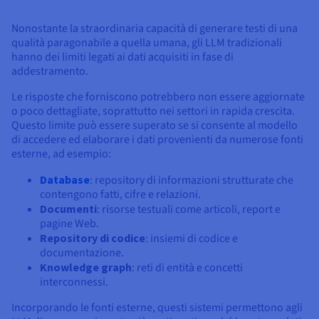
Documentazione
Documentazione
Documentazione
Tariffe
Roadmap & Changelog
Roadmap & Changelog
Roadmap & Changelog
Osservabilità
Nonostante la straordinaria capacità di generare testi di una
Disponibilità per Region
qualità paragonabile a quella umana, gli LLM tradizionali
Documentazione
hanno dei limiti legati ai dati acquisiti in fase di
Roadmap & Changelog
Roadmap & Changelog
addestramento.
Le risposte che forniscono potrebbero non essere aggiornate
o poco dettagliate, soprattutto nei settori in rapida crescita.
Questo limite può essere superato se si consente al modello
di accedere ed elaborare i dati provenienti da numerose fonti
esterne, ad esempio:
Database
: repository di informazioni strutturate che
contengono fatti, cifre e relazioni.
Documenti
: risorse testuali come articoli, report e
pagine Web.
Repository di codice
: insiemi di codice e
documentazione.
Knowledge graph
: reti di entità e concetti
interconnessi.
Incorporando le fonti esterne, questi sistemi permettono agli