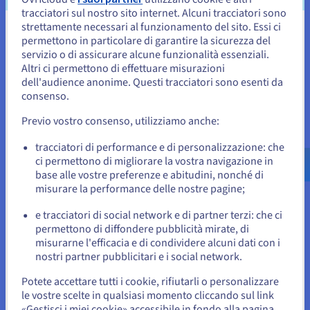
generator le informazioni più pertinenti. I metodi di
tracciatori sul nostro sito internet. Alcuni tracciatori sono
classificazione possono includere punteggi di
strettamente necessari al funzionamento del sito. Essi ci
somiglianza, che misurano la vicinanza tra la query e i
Sembra che la tua localizzazione sia
permettono in particolare di garantire la sicurezza del
documenti recuperati in base ai relativi incorporamenti o
servizio o di assicurare alcune funzionalità essenziali.
alla sovrapposizione di parole chiave; la rilevanza
Stati Uniti
Altri ci permettono di effettuare misurazioni
contestuale, che valuta in che modo le informazioni
dell'audience anonime. Questi tracciatori sono esenti da
recuperate rispondano alle sfumature e alle finalità della
Per effettuare un ordine da Stati Uniti, è necessario accedere al
sito web del Paese e creare un account.
consenso.
query; la qualità delle fonti, che dà priorità alle
informazioni provenienti da fonti affidabili e autorevoli.
Previo vostro consenso, utilizziamo anche:
Vai al sito Stati Uniti
us.ovhcloud.com/
Inglese
USD - $
tracciatori di performance e di personalizzazione: che
ci permettono di migliorare la vostra navigazione in
base alle vostre preferenze e abitudini, nonché di
o
misurare la performance delle nostre pagine;
e tracciatori di social network e di partner terzi: che ci
Resta sul sito web attuale
Generator
permettono di diffondere pubblicità mirate, di
misurarne l'efficacia e di condividere alcuni dati con i
Si tratta del componente principale che si occupa di
nostri partner pubblicitari e i social network.
generare la risposta finale. Generalmente, un modello di
Seleziona un altro sito web
linguaggio di grandi dimensioni (LLM) considera i
Potete accettare tutti i cookie, rifiutarli o personalizzare
documenti classificati come input e fornisce una risposta
le vostre scelte in qualsiasi momento cliccando sul link
coerente e informativa, ma potrebbe trattarsi di qualsiasi
«Gestisci i miei cookie» accessibile in fondo alla pagina.