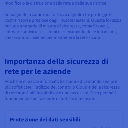
Documentazione
Documentazione
Documentazione
modifica o la distruzione della rete e delle sue risorse.
Tariffe
Roadmap & Changelog
Roadmap & Changelog
Roadmap & Changelog
Osservabilità
Disponibilità per Region
Immaginatela come una fortezza digitale che protegge le
Documentazione
vostre risorse preziose dagli invasori esterni. Questa fortezza
include una serie di misure di sicurezza, come firewall,
Roadmap & Changelog
Roadmap & Changelog
software antivirus e sistemi di rilevamento delle intrusioni,
che lavorano insieme per mantenere la rete sicura.
Importanza della sicurezza di
rete per le aziende
Poiché le minacce informatiche stanno diventando sempre
più sofisticate, l’utilizzo del controllo Cloud e della sicurezza
di rete non è più facoltativo: è una necessità. Ecco perché è
fondamentale per aziende di tutte le dimensioni:
Protezione dei dati sensibili