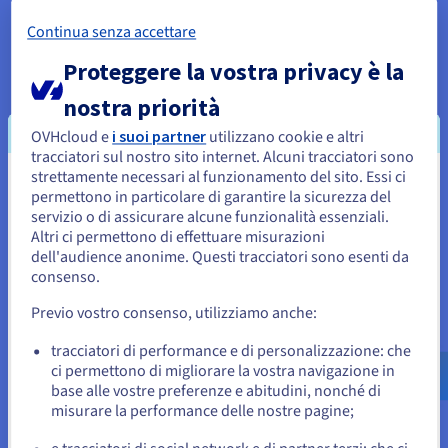
Continua senza accettare
Individuazione e risposta alle minacce
Proteggere la vostra privacy è la
La sicurezza della rete si basa su solidi meccanismi di
individuazione e risposta alle minacce per identificare e
nostra priorità
neutralizzare tali minacce prima che possano causare danni
significativi.
OVHcloud e
i suoi partner
utilizzano cookie e altri
I sistemi di rilevamento delle intrusioni (IDS) agiscono da
tracciatori sul nostro sito internet. Alcuni tracciatori sono
watchdog vigili, monitorando continuamente il traffico di rete
strettamente necessari al funzionamento del sito. Essi ci
Sembra che la tua localizzazione sia
per individuare eventuali modelli sospetti e firme di malware
permettono in particolare di garantire la sicurezza del
note.
servizio o di assicurare alcune funzionalità essenziali.
Stati Uniti
A sua volta, i sistemi di prevenzione delle intrusioni (IPS)
Altri ci permettono di effettuare misurazioni
compiono un ulteriore passo avanti bloccando o arrestando
dell'audience anonime. Questi tracciatori sono esenti da
Per effettuare un ordine da Stati Uniti, è necessario accedere al
attivamente le attività malevole.
sito web del Paese e creare un account.
consenso.
In questo modo è possibile evitare che il traffico malevolo
Previo vostro consenso, utilizziamo anche:
raggiunga il bersaglio, isolare i sistemi infetti e adottare altre
Vai al sito Stati Uniti
misure proattive per mitigare la minaccia.
us.ovhcloud.com/
Inglese
USD - $
tracciatori di performance e di personalizzazione: che
Per individuare e rispondere in modo efficace alle minacce è
ci permettono di migliorare la vostra navigazione in
necessario combinare strumenti applicativi automatizzati e
base alle vostre preferenze e abitudini, nonché di
o
competenze umane.
misurare la performance delle nostre pagine;