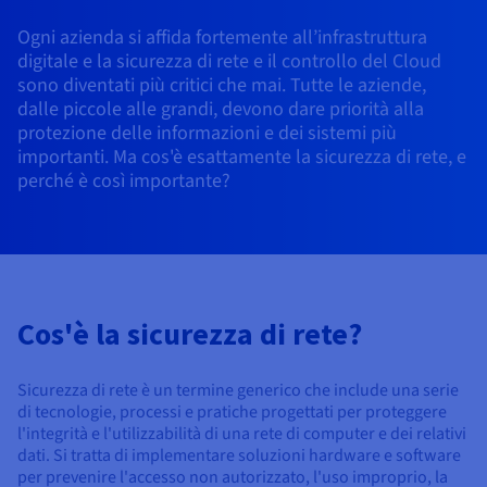
Block Storage & Object Storage
AI Endpoints - Catalogo dei modelli
Roadmap & Changelog
Roadmap & Changelog
Tariffe
Sviluppatori
Tariffe
HYCU for OVHcloud
Ogni azienda si affida fortemente all’infrastruttura
Guide e documentazione
Managed HSM
Disponibilità per Region
MCP Server
Cloud Store
OVHcloud Connect
Rivenditori
CDN Infrastructure
Database aggiuntivi
Quantum
DISTRIBUIRE IL TRAFFICO
digitale e la sicurezza di rete e il controllo del Cloud
AI Endpoints - Bases API
Roadmap e Changelog
Rivenditori
Documentazione
Guide e documentazione
Database gestiti
sono diventati più critici che mai. Tutte le aziende,
SAP HANA ON OVHCLOUD
Load Balancer
Dedicated HSM
Roadmap & Changelog
Conformità e certificazioni
Cloud Native
CDN Infrastructure
BGP Services
Opzione Certificati SSL
dalle piccole alle grandi, devono dare priorità alla
Sicurezza
UTILIZZI
AI Endpoints - Batch API
Tariffe
Tutti gli utilizzi
SAP HANA on Bare Metal
Roadmap & Changelog
Containers & Orchestration
protezione delle informazioni e dei sistemi più
Disponibilità per Region
Infrastruttura anti-DDoS
Resilienza e AZ
AI & HPC
BGP Services
Opzione CDN
importanti. Ma cos'è esattamente la sicurezza di rete, e
PROTEZIONE E SICUREZZA
Operazioni
Tariffe
Documentazione
SAP HANA on Private Cloud
perché è così importante?
GPUS
IAM/KMS
Documentazione
Disponibilità per Region
Roadmap & Changelog
Grid computing
Infrastruttura anti-DDoS
OPCP Packager
PROTEZIONE E SICUREZZA
UTILIZZI
Nvidia H200
Sviluppatori
Roadmap & Changelog
Documentazione
Tariffe
Logs & Metrics
Roadmap & Changelog
Disponibilità per Region
Tariffe
Infrastruttura anti-DDoS
Virtualizzazione e containerizzazione
Game DDoS Protection
Come creare un sito Web?
CLOUD READY
Nvidia H100
Documentazione
Documentazione
Tariffe
Roadmap & Changelog
Roadmap & Changelog
Cloud ready
Game DDoS Protection
Sito web e applicazioni aziendali
DNSSEC
Ospitare un sito WordPress
Cos'è la sicurezza di rete?
Region
Nvidia L40S
Roadmap & Changelog
Documentazione
Self-Service Portal, API & IaC
DNSSEC
Tutti gli utilizzi
SSL Gateway
Creare un sito in un clic
Roadmap & Changelog
Nvidia L4
Sicurezza di rete è un termine generico che include una serie
di tecnologie, processi e pratiche progettati per proteggere
IAM & Tenant Management
SSL Gateway
Creare un e-commerce
Tutte le GPU →
l'integrità e l'utilizzabilità di una rete di computer e dei relativi
Tariffe
Documentazione
dati. Si tratta di implementare soluzioni hardware e software
OS e licenze
Roadmap & Changelog
Governance & Quotas
per prevenire l'accesso non autorizzato, l'uso improprio, la