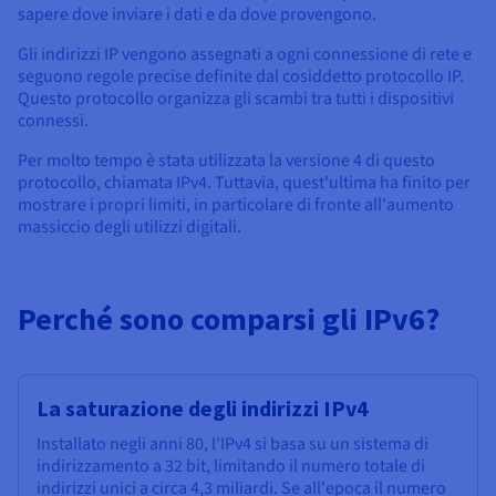
Documentazione
Documentazione
Documentazione
sapere dove inviare i dati e da dove provengono.
Tariffe
Roadmap & Changelog
Roadmap & Changelog
Roadmap & Changelog
Osservabilità
Disponibilità per Region
Gli indirizzi IP vengono assegnati a ogni connessione di rete e
Documentazione
seguono regole precise definite dal cosiddetto protocollo IP.
Questo protocollo organizza gli scambi tra tutti i dispositivi
Roadmap & Changelog
Roadmap & Changelog
connessi.
Per molto tempo è stata utilizzata la versione 4 di questo
protocollo, chiamata IPv4. Tuttavia, quest'ultima ha finito per
mostrare i propri limiti, in particolare di fronte all'aumento
massiccio degli utilizzi digitali.
Perché sono comparsi gli IPv6?
La saturazione degli indirizzi IPv4
Installato negli anni 80, l'IPv4 si basa su un sistema di
indirizzamento a 32 bit, limitando il numero totale di
indirizzi unici a circa 4,3 miliardi. Se all'epoca il numero