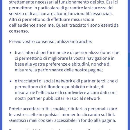
strettamente necessari al funzionamento del sito. Essi ci
Sembra che la tua localizzazione sia
permettono in particolare di garantire la sicurezza del
Oltre agli aspetti tecnici e ai vantaggi della rete, è necessario
servizio o di assicurare alcune funzionalità essenziali.
chiarire alcuni aspetti pratici per comprendere meglio come
Stati Uniti
Altri ci permettono di effettuare misurazioni
l'IPv6 si integra nel proprio ambiente digitale quotidiano.
dell'audience anonime. Questi tracciatori sono esenti da
Per effettuare un ordine da Stati Uniti, è necessario accedere al
sito web del Paese e creare un account.
consenso.
L’IPv6 è attivo di default sulla maggior
Previo vostro consenso, utilizziamo anche:
Vai al sito Stati Uniti
parte dei sistemi
us.ovhcloud.com/
Inglese
USD - $
tracciatori di performance e di personalizzazione: che
ci permettono di migliorare la vostra navigazione in
La maggior parte dei sistemi operativi più recenti
base alle vostre preferenze e abitudini, nonché di
(Windows, macOS, Linux, Android, iOS) supporta l'IPv6
o
misurare la performance delle nostre pagine;
senza configurazioni specifiche. In genere è possibile
visualizzare le impostazioni di rete del dispositivo per
e tracciatori di social network e di partner terzi: che ci
verificare la presenza di un indirizzo IPv6 o eseguire
Resta sul sito web attuale
permettono di diffondere pubblicità mirate, di
comandi come ipconfig, ifconfig o ip a.
misurarne l'efficacia e di condividere alcuni dati con i
nostri partner pubblicitari e i social network.
Seleziona un altro sito web
Potete accettare tutti i cookie, rifiutarli o personalizzare
IPv6 ha la precedenza quando è disponibile
le vostre scelte in qualsiasi momento cliccando sul link
«Gestisci i miei cookie» accessibile in fondo alla pagina.
Negli ambienti in cui IPv4 e IPv6 coesistono (modalità
Chiudi
dual stack), i sistemi moderni utilizzano di default la