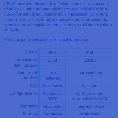
L'IPv6 non è semplicemente un'evoluzione tecnica, ma una
risposta ai limiti fondamentali del protocollo IPv4. Grazie al
nuovo formato di indirizzamento, ai meccanismi di routing
modernizzati e all'architettura pensata per le reti esistenti,
apporta notevoli miglioramenti al modo in cui i dati circolano
sul Web.
Ecco una panoramica delle principali differenze:
Criterio
IPv4
IPv6
Dimensione
32 bit
128 bit
dell'indirizzo
Numero di
~4,3
~340 sestilioni
indirizzi
milliards
NAT
Necessario
Nessuna
Configurazione
Manuale o
Configurazione
DHCP
automatica (SLAAC)
Sicurezza
Opzionale
Integrata (IPsec)
Routing
Complesso
Ottimizzato