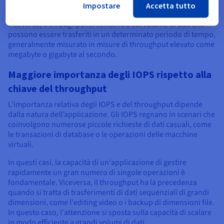
Impostare
Accetta tutto
che un dispositivo di storage è in grado di gestire al secondo.
Viceversa, il throughput si concentra sul volume di dati che
possono essere trasferiti in un determinato periodo di tempo,
generalmente misurato in misure di throughput elevato come
megabyte o gigabyte al secondo.
Maggiore importanza degli IOPS rispetto alla
chiave del throughput
L’importanza relativa degli IOPS e del throughput dipende
dalla natura dell’applicazione. Gli IOPS regnano in scenari che
coinvolgono numerose piccole richieste di dati casuali, come
le transazioni di database o le operazioni delle macchine
virtuali.
In questi casi, la capacità di un'applicazione di gestire
rapidamente un gran numero di singole operazioni è
fondamentale. Viceversa, il throughput ha la precedenza
quando si tratta di trasferimenti di dati sequenziali di grandi
dimensioni, come l'editing video o i backup di dimensioni file.
In questo caso, l'attenzione si sposta sulla capacità di scalare
in modo efficiente a grandi volumi di dati.