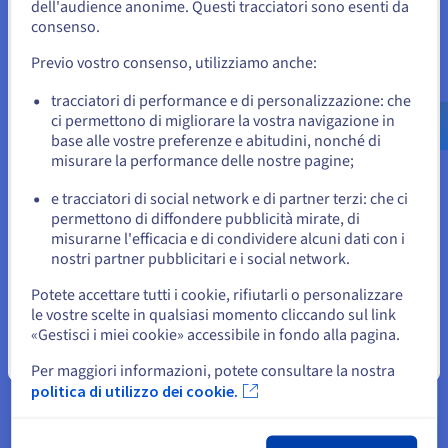
dell'audience anonime. Questi tracciatori sono esenti da
Per effettuare un ordine da Stati Uniti, è necessario accedere al
È fondamentale analizzare l'applicazione, identificare i
sito web del Paese e creare un account.
consenso.
requisiti di IOPS elevati e scegliere una soluzione di
storage in grado di bilanciare IOPS elevati, latenza e
Previo vostro consenso, utilizziamo anche:
throughput. La consulenza con esperti di storage o
Vai al sito Stati Uniti
l'utilizzo di strumenti di analisi delle prestazioni possono
us.ovhcloud.com/
learn
Inglese
USD - $
tracciatori di performance e di personalizzazione: che
aiutare le aziende a prendere decisioni consapevoli e
ci permettono di migliorare la vostra navigazione in
ottimizzare gli investimenti in storage per la massima
base alle vostre preferenze e abitudini, nonché di
efficienza.
o
misurare la performance delle nostre pagine;
e tracciatori di social network e di partner terzi: che ci
Resta sul sito web attuale
permettono di diffondere pubblicità mirate, di
misurarne l'efficacia e di condividere alcuni dati con i
nostri partner pubblicitari e i social network.
Seleziona un altro sito web
Potete accettare tutti i cookie, rifiutarli o personalizzare
le vostre scelte in qualsiasi momento cliccando sul link
IOPS vs. Throughput
«Gestisci i miei cookie» accessibile in fondo alla pagina.
Chiudi
Un altro punto importante da considerare è la priorità in
Per maggiori informazioni, potete consultare la nostra
termini di performance. Sebbene gli IOPS e il throughput
politica di utilizzo dei cookie.
siano parametri di performance vitali, misurano aspetti
distinti delle capacità di storage. Come stabilito, IOPS
quantifica il numero di singole operazioni di lettura o scrittura