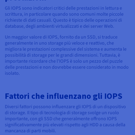
Documentazione
Documentazione
Documentazione
Tariffe
Gli IOPS sono indicatori critici delle prestazioni in lettura e
Roadmap & Changelog
Roadmap & Changelog
Roadmap & Changelog
Osservabilità
Disponibilità per Region
scrittura, in particolare quando sono comuni molte piccole
richieste di dati casuali. Questo è tipico delle operazioni di
Documentazione
database, degli ambienti virtualizzati e dei server Web.
Roadmap & Changelog
Roadmap & Changelog
Un maggior valore di IOPS, fornito da un SSD, si traduce
generalmente in uno storage più veloce e reattivo, che
migliora le prestazioni complessive del sistema e aumenta le
possibilità di storage per le grandi dimensioni. Tuttavia, è
importante ricordare che l'IOPS è solo un pezzo del puzzle
delle prestazioni e non dovrebbe essere considerato in modo
isolato.
Fattori che influenzano gli IOPS
Diversi fattori possono influenzare gli IOPS di un dispositivo
di storage. Il tipo di tecnologia di storage svolge un ruolo
importante, con gli SSD che generalmente offrono IOPS
significativamente più elevati rispetto agli HDD a causa della
mancanza di parti mobili.