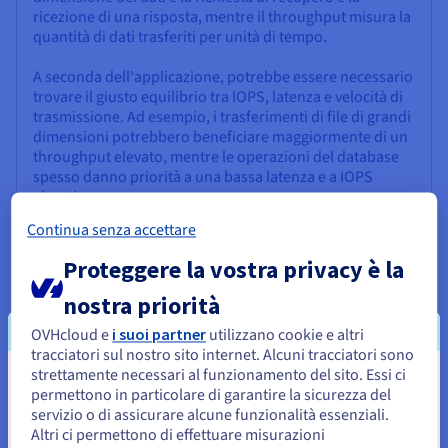
ricezione di una risposta, mentre il throughput misura la
quantità di dati trasferiti per unità di tempo.
A seconda dell'applicazione, potrebbe essere necessario
trovare il giusto equilibrio tra IOPS, latenza e velocità di
trasmissione. Ad esempio, i trasferimenti di file di grandi
dimensioni potrebbero beneficiare maggiormente di un
throughput elevato, mentre le operazioni del database
spesso danno priorità a una bassa latenza e a IOPS
elevati.
Continua senza accettare
Proteggere la vostra privacy è la
Trovare il giusto equilibrio
nostra priorità
Il valore di IOPS ideale per la soluzione di storage
OVHcloud e
i suoi partner
utilizzano cookie e altri
dipende interamente dalle esigenze e dai modelli di
tracciatori sul nostro sito internet. Alcuni tracciatori sono
utilizzo specifici. L'over-provisioning degli IOPS può
strettamente necessari al funzionamento del sito. Essi ci
comportare costi inutili, mentre l'underprovisioning può
Sembra che la tua localizzazione sia
permettono in particolare di garantire la sicurezza del
causare colli di bottiglia delle prestazioni in lettura e
servizio o di assicurare alcune funzionalità essenziali.
Stati Uniti
scrittura.
Altri ci permettono di effettuare misurazioni