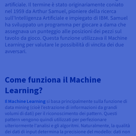
Documentazione
Documentazione
Documentazione
artificiale. Il termine è stato originariamente coniato
Tariffe
Roadmap & Changelog
Roadmap & Changelog
Roadmap & Changelog
Osservabilità
nel 1959 da Arthur Samuel, pioniere della ricerca
Disponibilità per Region
sull'Intelligenza Artificiale e impiegato di IBM. Samuel
Documentazione
ha sviluppato un programma per giocare a dama che
Roadmap & Changelog
Roadmap & Changelog
assegnava un punteggio alle posizioni dei pezzi sul
tavolo da gioco. Questa funzione utilizzava il Machine
Learning per valutare le possibilità di vincita dei due
avversari.
Come funziona il Machine
Learning?
Il Machine Learning
si basa principalmente sulla funzione di
data mining (cioè l’estrazione di informazioni da grandi
volumi di dati) per il riconoscimento dei pattern. Questi
pattern vengono quindi utilizzati per perfezionare
ulteriormente l'analisi e gli algoritmi. Naturalmente, la qualità
dei dati di input determina la precisione del modello: dati non