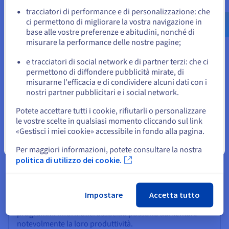
studio che si concentra sull'interazione tra il linguaggio
us.ovhcloud.com/
learn
Inglese
USD - $
tracciatori di performance e di personalizzazione: che
umano e i computer. Sin dalla nascita, gli esseri umani
ci permettono di migliorare la vostra navigazione in
ricevono un addestramento linguistico costante, oltre
base alle vostre preferenze e abitudini, nonché di
o
all'esposizione a diversi contesti sociali per sviluppare
misurare la performance delle nostre pagine;
risposte appropriate e forme personali di espressione.
L’elaborazione del linguaggio naturale attraverso il Deep
e tracciatori di social network e di partner terzi: che ci
Resta sul sito web attuale
Learning mira a raggiungere gli stessi risultati
permettono di diffondere pubblicità mirate, di
addestrando le macchine a comprendere le sfumature
misurarne l'efficacia e di condividere alcuni dati con i
linguistiche e elaborare comunicazioni appropriate. Una
nostri partner pubblicitari e i social network.
Seleziona un altro sito web
delle applicazioni chiave del Deep Learning nel NLP è
Potete accettare tutti i cookie, rifiutarli o personalizzare
quella della traduzione automatica.
le vostre scelte in qualsiasi momento cliccando sul link
I modelli di Deep Learning sono addestrati su grandi
«Gestisci i miei cookie» accessibile in fondo alla pagina.
dataset di linguaggio umano per tradurre dei testi da una
lingua all'altra. Questa tecnologia offre un'ampia gamma
Chiudi
Per maggiori informazioni, potete consultare la nostra
di applicazioni, in particolare per le organizzazioni
politica di utilizzo dei cookie.
internazionali, e permette di tradurre documenti di
marketing, siti Web e comunicazioni aziendali interne. I
traduttori non devono più passare ore a cercare la
traduzione ottimale di una parola. Le macchine sono
Impostare
Accetta tutto
state addestrate a imparare un ampio vocabolario e i
programmi informatici associati possono aumentare
notevolmente la loro produttività.