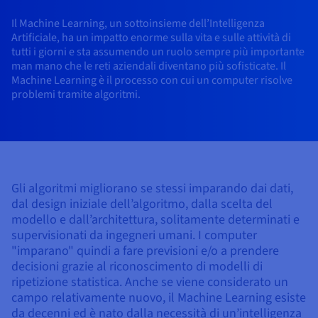
Block Storage & Object Storage
AI Endpoints - Catalogo dei modelli
Roadmap & Changelog
Roadmap & Changelog
Tariffe
Sviluppatori
Tariffe
HYCU for OVHcloud
Il Machine Learning, un sottoinsieme dell’Intelligenza
Guide e documentazione
Managed HSM
Disponibilità per Region
MCP Server
Cloud Store
OVHcloud Connect
Rivenditori
CDN Infrastructure
Database aggiuntivi
Quantum
Artificiale, ha un impatto enorme sulla vita e sulle attività di
DISTRIBUIRE IL TRAFFICO
AI Endpoints - Bases API
Roadmap e Changelog
Rivenditori
Documentazione
Guide e documentazione
Database gestiti
tutti i giorni e sta assumendo un ruolo sempre più importante
SAP HANA ON OVHCLOUD
Load Balancer
Dedicated HSM
Roadmap & Changelog
man mano che le reti aziendali diventano più sofisticate. Il
Conformità e certificazioni
Cloud Native
CDN Infrastructure
BGP Services
Opzione Certificati SSL
Sicurezza
UTILIZZI
AI Endpoints - Batch API
Machine Learning è il processo con cui un computer risolve
Tariffe
Tutti gli utilizzi
SAP HANA on Bare Metal
Roadmap & Changelog
Containers & Orchestration
problemi tramite algoritmi.
Disponibilità per Region
Infrastruttura anti-DDoS
Resilienza e AZ
AI & HPC
BGP Services
Opzione CDN
PROTEZIONE E SICUREZZA
Operazioni
Tariffe
Documentazione
SAP HANA on Private Cloud
GPUS
IAM/KMS
Documentazione
Disponibilità per Region
Roadmap & Changelog
Grid computing
Infrastruttura anti-DDoS
OPCP Packager
PROTEZIONE E SICUREZZA
UTILIZZI
Nvidia H200
Sviluppatori
Roadmap & Changelog
Documentazione
Tariffe
Logs & Metrics
Roadmap & Changelog
Disponibilità per Region
Tariffe
Infrastruttura anti-DDoS
Virtualizzazione e containerizzazione
Game DDoS Protection
Come creare un sito Web?
CLOUD READY
Nvidia H100
Documentazione
Documentazione
Gli algoritmi migliorano se stessi imparando dai dati,
Tariffe
Roadmap & Changelog
Roadmap & Changelog
Cloud ready
Game DDoS Protection
Sito web e applicazioni aziendali
DNSSEC
Ospitare un sito WordPress
dal design iniziale dell’algoritmo, dalla scelta del
Region
Nvidia L40S
Roadmap & Changelog
modello e dall’architettura, solitamente determinati e
Documentazione
supervisionati da ingegneri umani. I computer
Self-Service Portal, API & IaC
DNSSEC
Tutti gli utilizzi
SSL Gateway
Creare un sito in un clic
Roadmap & Changelog
Nvidia L4
"imparano" quindi a fare previsioni e/o a prendere
decisioni grazie al riconoscimento di modelli di
IAM & Tenant Management
SSL Gateway
Creare un e-commerce
ripetizione statistica. Anche se viene considerato un
Tutte le GPU →
Tariffe
Documentazione
campo relativamente nuovo, il Machine Learning esiste
OS e licenze
Roadmap & Changelog
Governance & Quotas
da decenni ed è nato dalla necessità di un’intelligenza