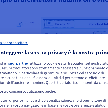
a senza accettare
oteggere la vostra privacy è la nostra prio
ud e
i suoi partner
utilizzano cookie e altri tracciatori sul nostro sit
embra che la tua localizzazione sia Stati
. Alcuni tracciatori sono strettamente necessari al funzionamento de
niti
permettono in particolare di garantire la sicurezza del servizio o di
re alcune funzionalità essenziali. Altri ci permettono di effettuare
 effettuare un ordine da Stati Uniti, è necessario accedere al sito web del Pa
ioni dell'audience anonime. Questi tracciatori sono esenti da cons
reare un account.
vostro consenso, utilizziamo anche:
Vai al sito Stati Uniti
iatori di performance e di personalizzazione: che ci permettono di
us.ovhcloud.com/
hosted-private-cloud
Inglese
USD - $
orare la vostra navigazione in base alle vostre preferenze e abitudin