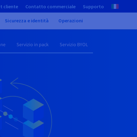
t cliente
Contatto commerciale
Supporto
Sicurezza e identità
Operazioni
one
Servizio in pack
Servizio BYOL