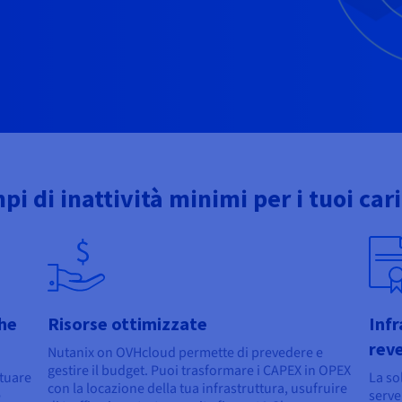
pi di inattività minimi per i tuoi car
che
Risorse ottimizzate
Infr
reve
Nutanix on OVHcloud permette di prevedere e
gestire il budget. Puoi trasformare i CAPEX in OPEX
ttuare
La so
con la locazione della tua infrastruttura, usufruire
e
serve