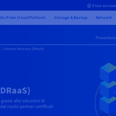
Il tuo accoun
On-Prem Cloud Platform
Storage & Backup
Network
Presentazi
Disaster Recovery (DRaaS)
(DRaaS)
grazie alle soluzioni di
ai nostri partner certificati