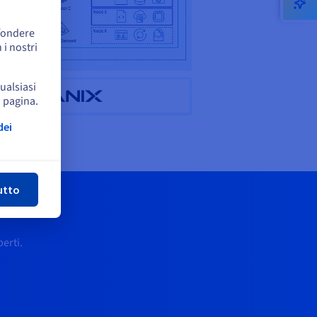
ffondere
 i nostri
qualsiasi
a pagina.
dei
udi
utto
erti.