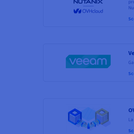
pr
Nu
Sc
Ve
Gar
Sc
O
La
Sc