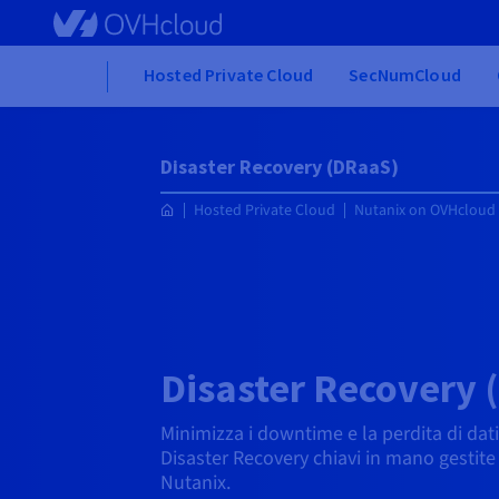
Skip to main content
Home
Hosted Private Cloud
SecNumCloud
Disaster Recovery (DRaaS)
Hosted Private Cloud
Nutanix on OVHcloud
Disaster Recovery 
Minimizza i downtime e la perdita di dati 
Disaster Recovery chiavi in mano gestite d
Nutanix.