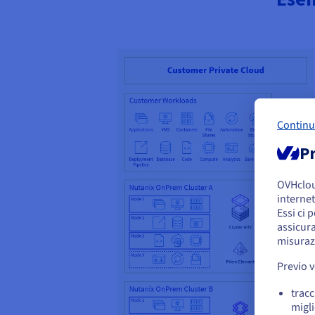
Continu
Pr
OVHclo
S
internet
U
Essi ci 
assicura
Per
misuraz
e c
Previo 
tracc
migli