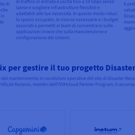
di traffico in entrata e uscita fino a 10 Gbps senza
te di
è pre
spese e scegliere infrastrutture flessibili e
oche
salva
adattabili alle tue necessità. In questo modo riduci
 in
Disas
lo spazio occupato, le risorse necessarie e i budget
te
mome
associati e permetti ai team di concentrarsi sulle
aggiu
applicazioni invece che sulla manutenzione e
configurazione dei sistemi.
ix per gestire il tuo progetto Disast
del mantenimento in condizioni operative del sito di Disaster Recov
certificati Nutanix, membri dell'OVHcloud Partner Program, ti accomp
.