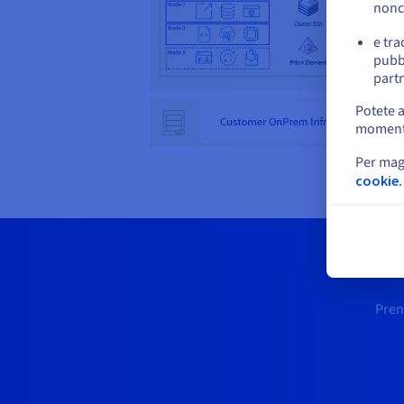
nonc
e tra
pubbl
partn
Potete a
momento 
Per mag
cookie.
Pren