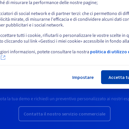
hé di misurare la performance delle nostre pagine;
o
cciatori di social network e di partner terzi: che ci permettono di di
icità mirate, di misurarne l'efficacia e di condividere alcuni dati con
Resta sul sito web attuale
er pubblicitari e i social network.
ccettare tutti i cookie, rifiutarli o personalizzare le vostre scelte in 
cliccando sul link «Gestisci i miei cookie» accessibile in fondo all
Seleziona un altro sito web
giori informazioni, potete consultare la nostra
politica di utilizzo 
Chi
Impostare
Accetta t
Demo e preventivi personalizzati
ota la tua demo e richiedi un preventivo personalizzato ai nostri esp
Contatta il nostro servizio commerciale