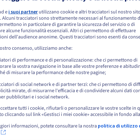
ud e
i suoi partner
utilizzano cookie e altri tracciatori sul nostro sit
embra che la tua localizzazione sia Stati
. Alcuni tracciatori sono strettamente necessari al funzionamento de
niti
permettono in particolare di garantire la sicurezza del servizio o di
re alcune funzionalità essenziali. Altri ci permettono di effettuare
 effettuare un ordine da Stati Uniti, è necessario accedere al sito web del Pa
ioni dell'audience anonime. Questi tracciatori sono esenti da cons
reare un account.
vostro consenso, utilizziamo anche:
Vai al sito Stati Uniti
iatori di performance e di personalizzazione: che ci permettono di
us.ovhcloud.com/
Inglese
USD - $
orare la vostra navigazione in base alle vostre preferenze e abitudin
hé di misurare la performance delle nostre pagine;
o
cciatori di social network e di partner terzi: che ci permettono di di
icità mirate, di misurarne l'efficacia e di condividere alcuni dati con
Resta sul sito web attuale
er pubblicitari e i social network.
rto
News
ccettare tutti i cookie, rifiutarli o personalizzare le vostre scelte in 
cliccando sul link «Gestisci i miei cookie» accessibile in fondo all
Seleziona un altro sito web
o assistenza
Press room
Blog
giori informazioni, potete consultare la nostra
politica di utilizzo 
o di apprendimento
Social network
ario