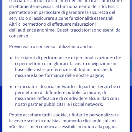
tracciatori sul nostro sito internet. Alcuni tracciatori sono
Documentazione
Documentazione
Documentazione
Enterprise
Tariffe
strettamente necessari al funzionamento del sito. Essi ci
Roadmap & Changelog
Roadmap & Changelog
Roadmap & Changelog
Osservabilità
Sembra che la tua localizzazione sia
permettono in particolare di garantire la sicurezza del
Disponibilità per Region
servizio o di assicurare alcune funzionalità essenziali.
Stati Uniti
Documentazione
Altri ci permettono di effettuare misurazioni
I clienti che utilizzano queste soluzioni riceveranno una
Roadmap & Changelog
Roadmap & Changelog
dell'audience anonime. Questi tracciatori sono esenti da
Per effettuare un ordine da Stati Uniti, è necessario accedere al
comunicazione via email.
sito web del Paese e creare un account.
consenso.
Previo vostro consenso, utilizziamo anche:
Vai al sito Stati Uniti
us.ovhcloud.com/
Inglese
USD - $
tracciatori di performance e di personalizzazione: che
Visualizza tutte le soluzioni Microsoft 365
ci permettono di migliorare la vostra navigazione in
base alle vostre preferenze e abitudini, nonché di
o
misurare la performance delle nostre pagine;
e tracciatori di social network e di partner terzi: che ci
Resta sul sito web attuale
permettono di diffondere pubblicità mirate, di
misurarne l'efficacia e di condividere alcuni dati con i
nostri partner pubblicitari e i social network.
Seleziona un altro sito web
Strumenti
Potete accettare tutti i cookie, rifiutarli o personalizzare
le vostre scelte in qualsiasi momento cliccando sul link
Proprietà Intellettuale
«Gestisci i miei cookie» accessibile in fondo alla pagina.