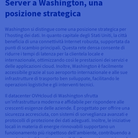
Server a Washington, una
Documentazione
Documentazione
Documentazione
Tariffe
Roadmap & Changelog
Roadmap & Changelog
Roadmap & Changelog
Osservabilità
posizione strategica
Disponibilità per Region
Documentazione
Roadmap & Changelog
Washington si distingue come una posizione strategica per
Roadmap & Changelog
l'hosting dei dati. In quanto capitale degli Stati Uniti, la città
beneficia di una connettività Internet robusta, supportata da
punti di scambio principali. Questa rete densa consente di
ridurre i tempi di latenza per la clientela locale e
internazionale, ottimizzando così le prestazioni dei servizi e
delle applicazioni cloud. Inoltre, Washington è facilmente
accessibile grazie al suo aeroporto internazionale e alle sue
infrastrutture di trasporto ben sviluppate, facilitando le
operazioni logistiche e gli interventi tecnici.
Il datacenter OVHcloud di Washington sfrutta
un'infrastruttura moderna e affidabile per rispondere alle
crescenti esigenze delle aziende. È progettato per offrire una
sicurezza accresciuta, con sistemi di sorveglianza avanzati e
protocolli di protezione dei dati adeguati. Inoltre, le iniziative
locali in materia di energie rinnovabili supportano un
funzionamento più rispettoso dell'ambiente, contribuendo a