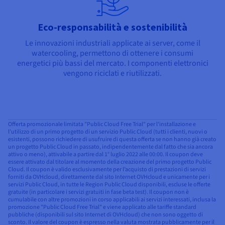
Eco-responsabilità e sostenibilità
Le innovazioni industriali applicate ai server, come il
watercooling, permettono di ottenere i consumi
energetici più bassi del mercato. I componenti elettronici
vengono riciclati e riutilizzati.
Offerta promozionale limitata "Public Cloud Free Trial" per l'installazione e
l'utilizzo di un primo progetto di un servizio Public Cloud (tutti i clienti, nuovi o
esistenti, possono richiedere di usufruire di questa offerta se non hanno già creato
un progetto Public Cloud in passato, indipendentemente dal fatto che sia ancora
attivo o meno), attivabile a partire dal 1° luglio 2022 alle 00:00. Il coupon deve
essere attivato dal titolare al momento della creazione del primo progetto Public
Cloud. Il coupon è valido esclusivamente per l’acquisto di prestazioni di servizi
forniti da OVHcloud, direttamente dal sito Internet OVHcloud e unicamente per i
servizi Public Cloud, in tutte le Region Public Cloud disponibili, escluse le offerte
gratuite (in particolare i servizi gratuiti in fase beta test). Il coupon non è
cumulabile con altre promozioni in corso applicabili ai servizi interessati, inclusa la
promozione "Public Cloud Free Trial" e viene applicato alle tariffe standard
pubbliche (disponibili sul sito Internet di OVHcloud) che non sono oggetto di
sconto. Il valore del coupon è espresso nella valuta mostrata pubblicamente per il