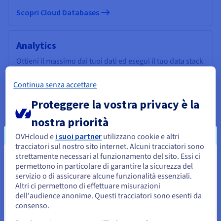
Scopri Cloud Databases
Analytics
Ottieni il massimo dai tuoi dati ed esegui il tuo data stack
e le tue applicazioni con un'infrastruttura gestita e open
source.
Continua senza accettare
Proteggere la vostra privacy è la
Scopri Cloud Analytics
nostra priorità
OVHcloud e
i suoi partner
utilizzano cookie e altri
Data Platform
tracciatori sul nostro sito internet. Alcuni tracciatori sono
Realizza e sviluppa progetti di Data & Analytics in tempi
strettamente necessari al funzionamento del sito. Essi ci
Sembra che la tua localizzazione sia
record con una soluzione completa, unificata,
permettono in particolare di garantire la sicurezza del
collaborativa e accessibile a tutti.
servizio o di assicurare alcune funzionalità essenziali.
Stati Uniti
Altri ci permettono di effettuare misurazioni
dell'audience anonime. Questi tracciatori sono esenti da
Per effettuare un ordine da Stati Uniti, è necessario accedere al
Scopri Data Platform
sito web del Paese e creare un account.
consenso.