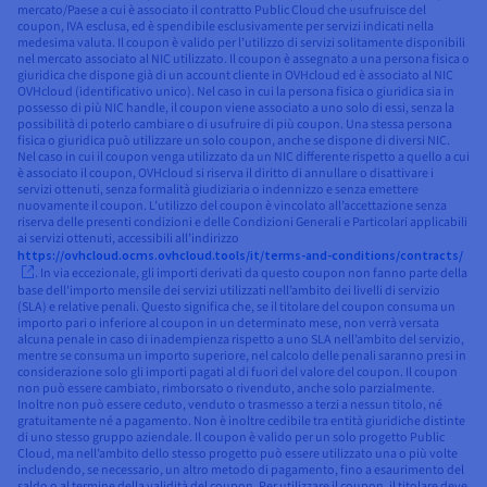
mercato/Paese a cui è associato il contratto Public Cloud che usufruisce del
coupon, IVA esclusa, ed è spendibile esclusivamente per servizi indicati nella
medesima valuta. Il coupon è valido per l’utilizzo di servizi solitamente disponibili
nel mercato associato al NIC utilizzato. Il coupon è assegnato a una persona fisica o
giuridica che dispone già di un account cliente in OVHcloud ed è associato al NIC
OVHcloud (identificativo unico). Nel caso in cui la persona fisica o giuridica sia in
possesso di più NIC handle, il coupon viene associato a uno solo di essi, senza la
possibilità di poterlo cambiare o di usufruire di più coupon. Una stessa persona
fisica o giuridica può utilizzare un solo coupon, anche se dispone di diversi NIC.
Nel caso in cui il coupon venga utilizzato da un NIC differente rispetto a quello a cui
è associato il coupon, OVHcloud si riserva il diritto di annullare o disattivare i
servizi ottenuti, senza formalità giudiziaria o indennizzo e senza emettere
nuovamente il coupon. L’utilizzo del coupon è vincolato all’accettazione senza
riserva delle presenti condizioni e delle Condizioni Generali e Particolari applicabili
ai servizi ottenuti, accessibili all’indirizzo
https://ovhcloud.ocms.ovhcloud.tools/it/terms-and-conditions/contracts/
. In via eccezionale, gli importi derivati da questo coupon non fanno parte della
base dell'importo mensile dei servizi utilizzati nell’ambito dei livelli di servizio
(SLA) e relative penali. Questo significa che, se il titolare del coupon consuma un
importo pari o inferiore al coupon in un determinato mese, non verrà versata
alcuna penale in caso di inadempienza rispetto a uno SLA nell’ambito del servizio,
mentre se consuma un importo superiore, nel calcolo delle penali saranno presi in
considerazione solo gli importi pagati al di fuori del valore del coupon. Il coupon
non può essere cambiato, rimborsato o rivenduto, anche solo parzialmente.
Inoltre non può essere ceduto, venduto o trasmesso a terzi a nessun titolo, né
gratuitamente né a pagamento. Non è inoltre cedibile tra entità giuridiche distinte
di uno stesso gruppo aziendale. Il coupon è valido per un solo progetto Public
Cloud, ma nell’ambito dello stesso progetto può essere utilizzato una o più volte
includendo, se necessario, un altro metodo di pagamento, fino a esaurimento del
saldo o al termine della validità del coupon. Per utilizzare il coupon, il titolare deve