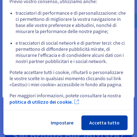
Previo vostro consenso, utilizziamo anche:
Vai al sito Stati Uniti
Informatica quantistica
us.ovhcloud.com/
Inglese
USD - $
tracciatori di performance e di personalizzazione: che
Esplora l’informatica quantistica grazie a una
ci permettono di migliorare la vostra navigazione in
piattaforma unificata: simula, testa ed esegui algoritmi
base alle vostre preferenze e abitudini, nonché di
o
su emulatori e QPU in tutta semplicità.
misurare la performance delle nostre pagine;
e tracciatori di social network e di partner terzi: che ci
Resta sul sito web attuale
Scopri Quantum as a Service
permettono di diffondere pubblicità mirate, di
misurarne l'efficacia e di condividere alcuni dati con i
nostri partner pubblicitari e i social network.
Seleziona un altro sito web
Identity, Security & Operations
Potete accettare tutti i cookie, rifiutarli o personalizzare
Proteggi, gestisci e monitora i tuoi servizi cloud in
le vostre scelte in qualsiasi momento cliccando sul link
OVHcloud
«Gestisci i miei cookie» accessibile in fondo alla pagina.
Chiudi
Per maggiori informazioni, potete consultare la nostra
Scopri Soluzioni Identity, Security & Operations
politica di utilizzo dei cookie.
Impostare
Accetta tutto
Sei pronto per iniziare?