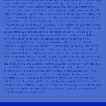
disporre di una modalità di pagamento valida registrata nel proprio account
cliente OVHcloud. A partire dall’attivazione nell'account cliente del titolare, il
coupon è valido per un periodo di 1 mese e viene automaticamente detratto dalle
fatture associate al progetto Public Cloud per il quale il coupon è stato attivato. Il
coupon non è sostituibile in caso di smarrimento, furto, distruzione, cessazione
della validità o utilizzo fraudolento. Inoltre, in caso di mancato rispetto delle
presenti condizioni o di utilizzo fraudolento (in particolare, l'utilizzo di più coupon
da parte di una stessa persona), OVHcloud si riserva il diritto di porre fine ai servizi
sottoscritti utilizzando i coupon e/o di annullare i coupon e il titolare sarà
comunque tenuto al pagamento integrale a OVHcloud degli importi relativi ai
servizi consumati, compreso l'importo dei coupon, senza pregiudizio del
risarcimento che OVHcloud potrebbe richiedere. Nei limiti consentiti dalle
normative in vigore, la responsabilità di OVHcloud nell’ambito di questa offerta
promozionale è limitata all'importo del coupon. I coupon sono creati e rilasciati
dalle società Affiliate di OVH Groupe SA (537 407 926 RCS Lille Métropole, 2 rue
Kellermann, 59100 Roubaix, Francia), a seconda della società del gruppo OVHcloud
con cui il titolare ordina il servizio Public Cloud che usufruisce del coupon (questa
entità sarà chiamata da qui in poi “OVHcloud”). Ai fini delle presenti Condizioni, le
società "Affiliate" sono tutte le società che OVH Groupe SA controlla, che
controllano OVH Groupe SA o con cui OVH Groupe SA si trova sotto il controllo
comune di una terza entità. Il concetto di controllo è da intendersi ai sensi
dell’articolo L233-3 del codice del commercio francese e può essere diretto o
indiretto. Il termine "Gruppo OVHcloud" si riferisce alla società OVH Groupe SA e a
tutte le sue società Affiliate. Le presenti condizioni sono soggette al diritto francese
e qualsiasi controversia che non abbia trovato una soluzione amichevole sarà di
competenza dei tribunali francesi.